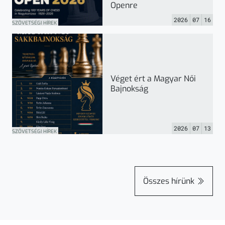
Openre
2026
07
16
SZÖVETSÉGI HÍREK
Véget ért a Magyar Női
Bajnokság
2026
07
13
SZÖVETSÉGI HÍREK
Összes hírünk