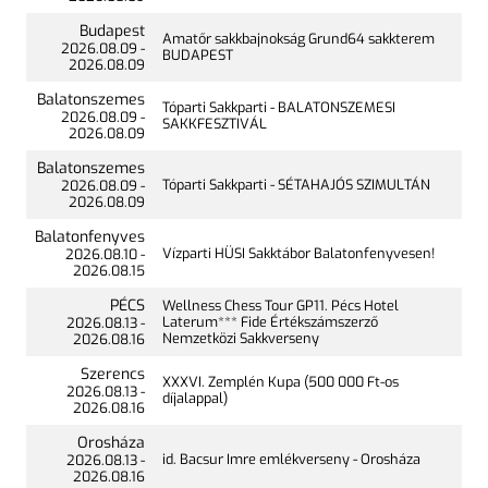
Budapest
Amatőr sakkbajnokság Grund64 sakkterem
2026.
08.09
-
BUDAPEST
2026.
08.09
Balatonszemes
Tóparti Sakkparti - BALATONSZEMESI
2026.
08.09
-
SAKKFESZTIVÁL
2026.
08.09
Balatonszemes
Tóparti Sakkparti - SÉTAHAJÓS SZIMULTÁN
2026.
08.09
-
2026.
08.09
Balatonfenyves
Vízparti HÜSI Sakktábor Balatonfenyvesen!
2026.
08.10
-
2026.
08.15
PÉCS
Wellness Chess Tour GP11. Pécs Hotel
Laterum*** Fide Értékszámszerző
2026.
08.13
-
Nemzetközi Sakkverseny
2026.
08.16
Szerencs
XXXVI. Zemplén Kupa (500 000 Ft-os
2026.
08.13
-
díjalappal)
2026.
08.16
Orosháza
id. Bacsur Imre emlékverseny - Orosháza
2026.
08.13
-
2026.
08.16