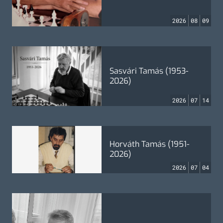
2026
08
09
Sasvári Tamás (1953-
2026)
2026
07
14
Horváth Tamás (1951-
2026)
2026
07
04