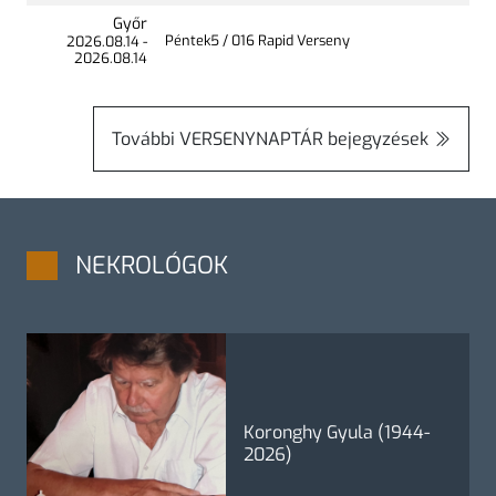
Győr
Péntek5 / 016 Rapid Verseny
2026.
08.14
-
2026.
08.14
További
VERSENYNAPTÁR
bejegyzések
NEKROLÓGOK
Koronghy Gyula (1944-
2026)