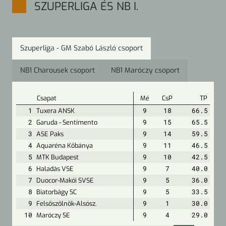
SZUPERLIGA ÉS NB I.
Szuperliga - GM Szabó László csoport
NB1 Charousek csoport
NB1 Maróczy csoport
Csapat
Mé
CsP
TP
1
Tuxera ANSK
9
18
66.5
2
Garuda - Sentimento
9
15
65.5
3
ASE Paks
9
14
59.5
4
Aquaréna Kőbánya
9
11
46.5
5
MTK Budapest
9
10
42.5
6
Haladás VSE
9
7
40.0
7
Duocor-Makói SVSE
9
5
36.0
8
Biatorbágy SC
9
5
33.5
9
Felsőszölnök-Alsósz.
9
1
30.0
10
Maróczy SE
9
4
29.0