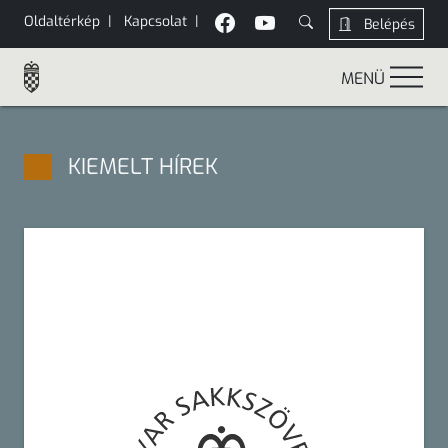
Oldaltérkép
|
Kapcsolat
|
Belépés
MENÜ
KIEMELT HÍREK