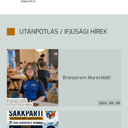
UTÁNPÓTLÁS / IFJÚSÁGI HÍREK
Bronzérem Mureckből!
IFJÚSÁGI SAKK
2026
08
08
SZÖVETSÉGI HÍREK