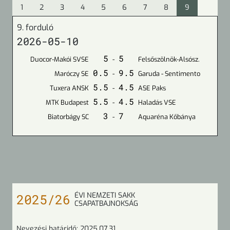
1
2
3
4
5
6
7
8
9
9. forduló
2026-05-10
5
5
Duocor-Makói SVSE
-
Felsőszölnök-Alsósz.
0.5
9.5
Maróczy SE
-
Garuda - Sentimento
5.5
4.5
Tuxera ANSK
-
ASE Paks
5.5
4.5
MTK Budapest
-
Haladás VSE
3
7
Biatorbágy SC
-
Aquaréna Kőbánya
ÉVI NEMZETI SAKK
2025/26
CSAPATBAJNOKSÁG
Nevezési határidő:
2025.07.31.