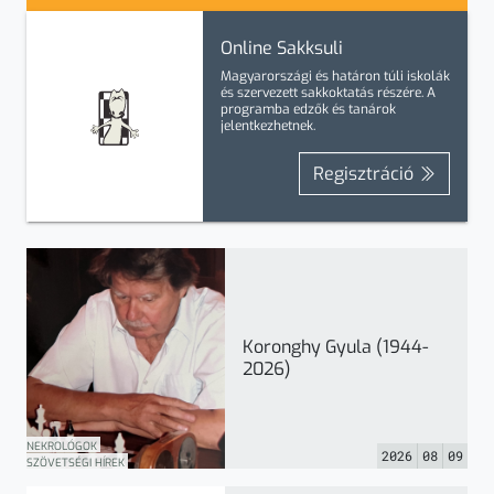
Online Sakksuli
Magyarországi és határon túli iskolák
és szervezett sakkoktatás részére. A
programba
edzők
és
tanárok
jelentkezhetnek.
Regisztráció
Koronghy Gyula (1944-
2026)
NEKROLÓGOK
2026
08
09
SZÖVETSÉGI HÍREK