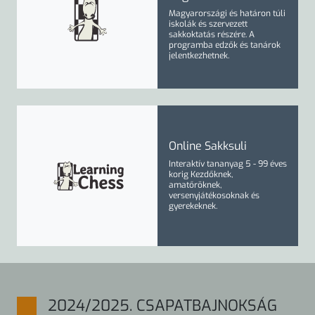
Magyarországi és határon túli
iskolák és szervezett
sakkoktatás részére. A
programba
edzők
és
tanárok
jelentkezhetnek.
Online Sakksuli
Interaktív tananyag
5 - 99 éves
korig
Kezdőknek,
amatőröknek,
versenyjátékosoknak és
gyerekeknek.
2024/2025. CSAPATBAJNOKSÁG