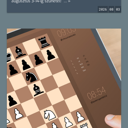
augusztus 3-14-ig szünetel! … »
2026
08
03