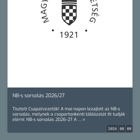
NB-s sorsolás 2026/27
Tisztelt Csapatvezetők! A mai napon lezajlott az NB-s
sorsolás, melynek a csoportonkénti táblázatát itt tudják
elérni: NB-s sorsolás 2026-27 A … »
2026
08
08