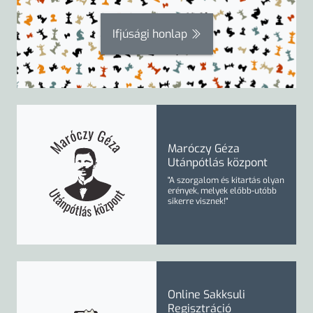
Ifjúsági honlap
Maróczy Géza
Utánpótlás központ
"A szorgalom és kitartás olyan
erények, melyek előbb-utóbb
sikerre visznek!"
Online Sakksuli
Regisztráció