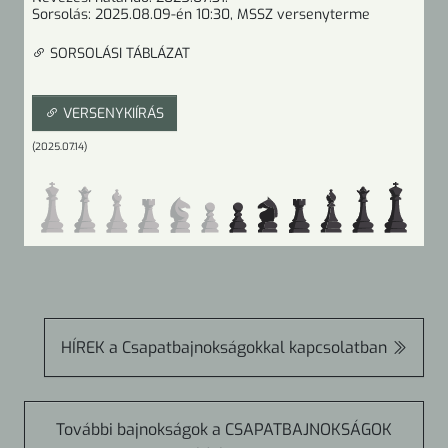
Sorsolás:
2025.08.09-én 10:30
, MSSZ versenyterme
SORSOLÁSI TÁBLÁZAT
VERSENYKIÍRÁS
(2025.07.14)
HÍREK
a Csapatbajnokságokkal kapcsolatban
További bajnokságok a
CSAPATBAJNOKSÁGOK