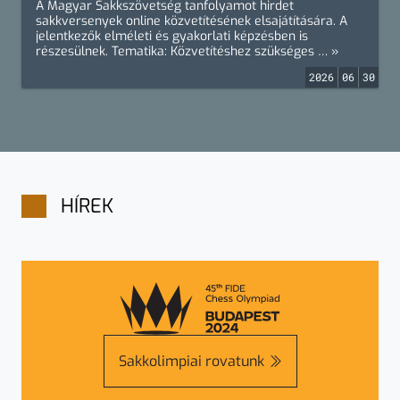
A Magyar Sakkszövetség tanfolyamot hirdet
sakkversenyek online közvetítésének elsajátítására. A
jelentkezők elméleti és gyakorlati képzésben is
részesülnek. Tematika: Közvetítéshez szükséges … »
2026
06
30
HÍREK
Sakkolimpiai rovatunk