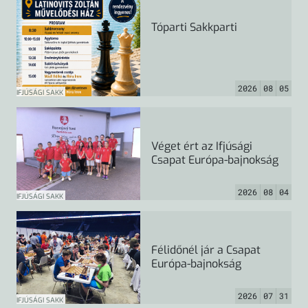
Tóparti Sakkparti
2026
08
05
IFJÚSÁGI SAKK
Véget ért az Ifjúsági
Csapat Európa-bajnokság
2026
08
04
IFJÚSÁGI SAKK
Félidőnél jár a Csapat
Európa-bajnokság
2026
07
31
IFJÚSÁGI SAKK