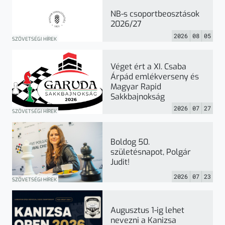
NB-s csoportbeosztások
2026/27
2026
08
05
SZÖVETSÉGI HÍREK
Véget ért a XI. Csaba
Árpád emlékverseny és
Magyar Rapid
Sakkbajnokság
2026
07
27
SZÖVETSÉGI HÍREK
Boldog 50.
születésnapot, Polgár
Judit!
2026
07
23
SZÖVETSÉGI HÍREK
Augusztus 1-ig lehet
nevezni a Kanizsa