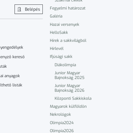
Szakmai cikkek
Fegyelmi határozat
Belépés
Galéria
Hazai versenyek
HelloSakk
Hírek a sakkvilágból
nyengedélyek
Hírlevél
Ifjúsági sakk
enyző kereső
Diákolimpia
sták
Junior Magyar
ai anyagok
Bajnokság 2025
lthető listák
Junior Magyar
Bajnokság 2026
Központi Sakkiskola
Magyarok külföldön
Nekrológok
Olimpia2024
Olimpia2026