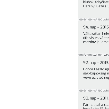
klubok, folyóira
Hetényi Géza (1
100 ÉV 100 NAP 100 JÁT
94. nap – 201
Változatlan hely
díjazás és válto
mezőny jellemez
100 ÉV 100 NAP 100 JÁT
92. nap – 201
Gonda László ig
sakkbajnokság m
véve az első né
100 ÉV 100 NAP 100 JÁT
90. nap – 2011
Pár nappal a cs
kezdődött 61. M