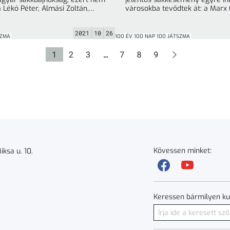
 Lékó Péter, Almási Zoltán,
városokba tevődtek át: a Marx
2021
10
26
SZMA
100 ÉV 100 NAP 100 JÁTSZMA
Oldal
Oldal
Oldal
Oldal
Oldal
Oldal
1
2
3
…
7
8
9
Kövessen minket:
ksa u. 10.
Keressen bármilyen ku