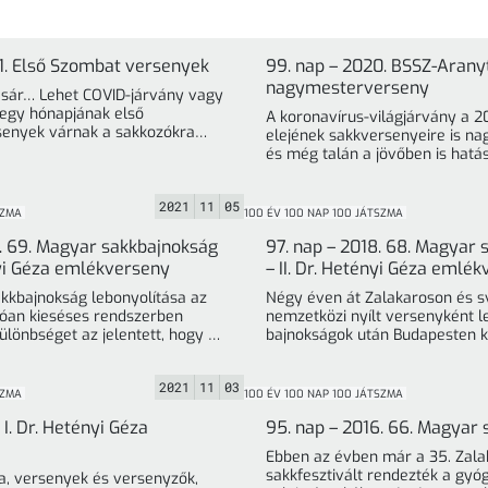
21. Első Szombat versenyek
99. nap – 2020. BSSZ-Arany
nagymesterverseny
t sár… Lehet COVID-járvány vagy
negy hónapjának első
A koronavírus-világjárvány a 
senyek várnak a sakkozókra
elejének sakkversenyeire is nag
Budapesten. Ebből ... »
2021
11
05
SZMA
100 ÉV 100 NAP 100 JÁTSZMA
9. 69. Magyar sakkbajnokság
97. nap – 2018. 68. Magyar
ényi Géza emlékverseny
– II. Dr. Hetényi Géza emlé
kkbajnokság lebonyolítása az
Négy éven át Zalakaroson és s
óan kieséses rendszerben
nemzetközi nyílt versenyként l
különbséget az jelentett, hogy a
bajnokságok után Budapesten k
nyolc legmagasabb értékszámú ... »
2021
11
03
SZMA
100 ÉV 100 NAP 100 JÁTSZMA
 I. Dr. Hetényi Géza
95. nap – 2016. 66. Magyar
Ebben az évben már a 35. Zala
sakkfesztivált rendezték a gyóg
a, versenyek és versenyzők,