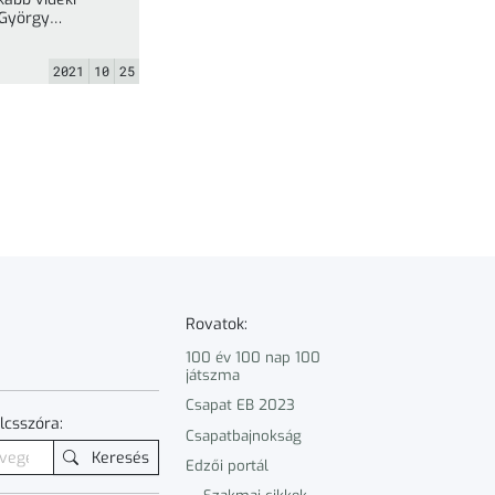
 György
emlékversenyeket Pakson, a „Lékó+” ... »
2021
10
25
Rovatok:
100 év 100 nap 100
játszma
Csapat EB 2023
lcsszóra:
Csapatbajnokság
Keresés
Edzői portál