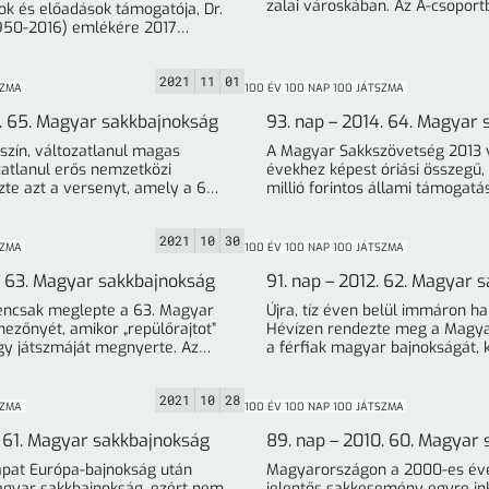
zalai városkában. Az A-csoport
tok és előadások támogatója, Dr.
versenyzője ... »
950-2016) emlékére 2017
decemberében két tornát ... »
2021
11
01
SZMA
100 ÉV 100 NAP 100 JÁTSZMA
5. 65. Magyar sakkbajnokság
93. nap – 2014. 64. Magyar
szín, változatlanul magas
A Magyar Sakkszövetség 2013 v
zatlanul erős nemzetközi
évekhez képest óriási összegű
te azt a versenyt, amely a 65.
millió forintos állami támogatás
Magyar sakkbajnokságot és ... »
ilyen anyagiak ... »
2021
10
30
SZMA
100 ÉV 100 NAP 100 JÁTSZMA
3. 63. Magyar sakkbajnokság
91. nap – 2012. 62. Magyar 
encsak meglepte a 63. Magyar
Újra, tíz éven belül immáron 
ezőnyét, amikor „repülőrajtot”
Hévízen rendezte meg a Magya
gy játszmáját megnyerte. Az
a férfiak magyar bajnokságát,
újabb generációt ... »
város sakkszerető ... »
2021
10
28
SZMA
100 ÉV 100 NAP 100 JÁTSZMA
. 61. Magyar sakkbajnokság
89. nap – 2010. 60. Magyar
apat Európa-bajnokság után
Magyarországon a 2000-es év
agyar sakkbajnokság, ezért nem
jelentős sakkesemény egyre in