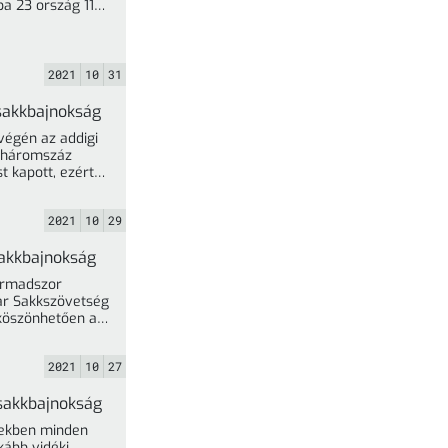
ba 23 ország 112
2021
10
31
 sakkbajnokság
égén az addigi
, háromszáz
t kapott, ezért
2021
10
29
sakkbajnokság
harmadszor
r Sakkszövetség
 köszönhetően a
2021
10
27
 sakkbajnokság
ekben minden
kább vidéki