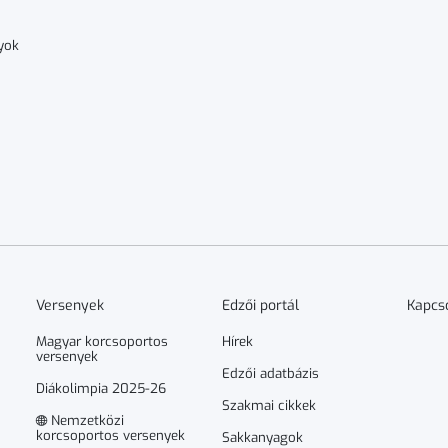
yok
Versenyek
Edzői portál
Kapcs
Magyar korcsoportos
Hírek
versenyek
Edzői adatbázis
Diákolimpia 2025-26
Szakmai cikkek
Nemzetközi
korcsoportos versenyek
Sakkanyagok