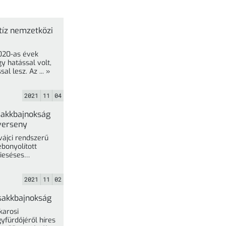
tíz nemzetközi
2020-as évek
y hatással volt,
és még talán a jövőben is hatással lesz. Az ... »
2021
11
04
 sakkbajnokság
kverseny
vájci rendszerű
ebonyolított
ieséses
rendszerben rendezték meg a 68. ... »
2021
11
02
 sakkbajnokság
karosi
yfürdőjéről híres