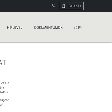
Belépés
HÍRLEVÉL
DOKUMEN­­TUMOK
IFI
AT
éves a
ben
suk a
magyar
ly