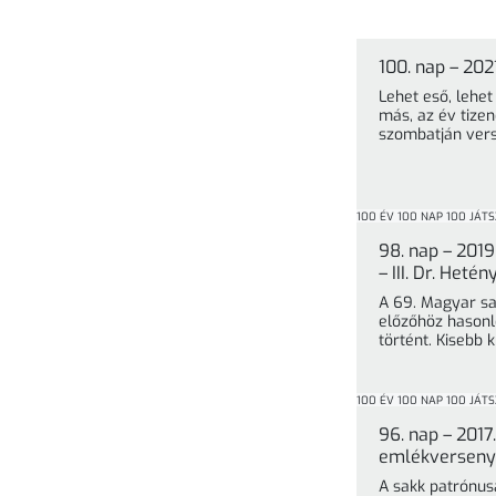
100. nap – 20
Lehet eső, lehe
más, az év tize
szombatján ver
100 ÉV 100 NAP 100 JÁT
98. nap – 201
– III. Dr. Het
A 69. Magyar sa
előzőhöz hasonl
történt. Kisebb 
100 ÉV 100 NAP 100 JÁT
96. nap – 2017.
emlékverseny
A sakk patrónus