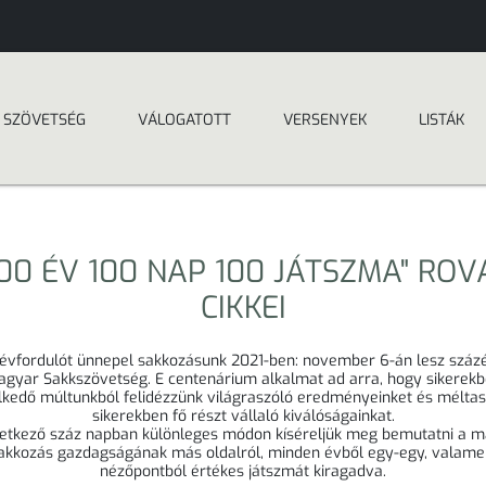
SZÖVETSÉG
VÁLOGATOTT
VERSENYEK
LISTÁK
100 ÉV 100 NAP 100 JÁTSZMA" ROV
CIKKEI
 évfordulót ünnepel sakkozásunk 2021-ben: november 6-án lesz száz
gyar Sakkszövetség. E centenárium alkalmat ad arra, hogy sikerek
lkedő múltunkból felidézzünk világraszóló eredményeinket és méltas
sikerekben fő részt vállaló kiválóságainkat.
etkező száz napban különleges módon kíséreljük meg bemutatni a 
akkozás gazdagságának más oldalról, minden évből egy-egy, valame
nézőpontból értékes játszmát kiragadva.