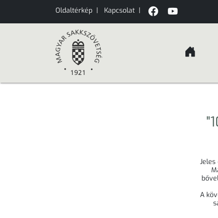
Oldaltérkép
|
Kapcsolat
|
"
Jeles
Ma
bőve
A köv
s