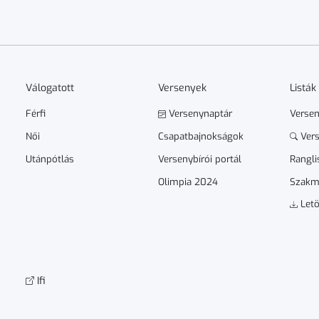
Válogatott
Versenyek
Listák
Férfi
Versenynaptár
Verse
Női
Csapatbajnokságok
Vers
Utánpótlás
Versenybírói portál
Rangli
Olimpia 2024
Szakm
Letö
Ifi