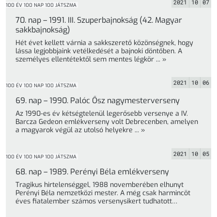
2021
10
07
100 ÉV 100 NAP 100 JÁTSZMA
70. nap – 1991. III. Szuperbajnokság (42. Magyar
sakkbajnokság)
Hét évet kellett várnia a sakkszerető közönségnek, hogy
lássa legjobbjaink vetélkedését a bajnoki döntőben. A
személyes ellentétektől sem mentes légkör ... »
2021
10
06
100 ÉV 100 NAP 100 JÁTSZMA
69. nap – 1990. Palóc Ősz nagymesterverseny
Az 1990-es év kétségtelenül legerősebb versenye a IV.
Barcza Gedeon emlékverseny volt Debrecenben, amelyen
a magyarok végül az utolsó helyekre ... »
2021
10
05
100 ÉV 100 NAP 100 JÁTSZMA
68. nap – 1989. Perényi Béla emlékverseny
Tragikus hirtelenséggel, 1988 novemberében elhunyt
Perényi Béla nemzetközi mester. A még csak harmincöt
éves fiatalember számos versenysikert tudhatott
magáévá, sokakban ... »