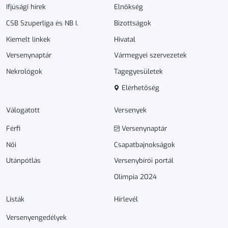
Ifjúsági hírek
Elnökség
CSB Szuperliga és NB I.
Bizottságok
Kiemelt linkek
Hivatal
Versenynaptár
Vármegyei szervezetek
Nekrológok
Tagegyesületek
Elérhetőség
Válogatott
Versenyek
Férfi
Versenynaptár
Női
Csapatbajnokságok
Utánpótlás
Versenybírói portál
Olimpia 2024
Listák
Hírlevél
Versenyengedélyek