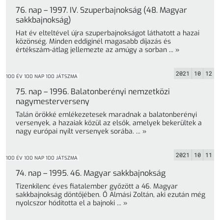
76. nap – 1997. IV. Szuperbajnokság (48. Magyar
sakkbajnokság)
Hat év elteltével újra szuperbajnokságot láthatott a hazai
közönség. Minden eddiginél magasabb díjazás és
értékszám-átlag jellemezte az amúgy a sorban ... »
2021
10
12
100 ÉV 100 NAP 100 JÁTSZMA
75. nap – 1996. Balatonberényi nemzetközi
nagymesterverseny
Talán örökké emlékezetesek maradnak a balatonberényi
versenyek, a hazaiak közül az elsők, amelyek bekerültek a
nagy európai nyílt versenyek sorába. ... »
2021
10
11
100 ÉV 100 NAP 100 JÁTSZMA
74. nap – 1995. 46. Magyar sakkbajnokság
Tizenkilenc éves fiatalember győzött a 46. Magyar
sakkbajnokság döntőjében. Ő Almási Zoltán, aki ezután még
nyolcszor hódította el a bajnoki ... »