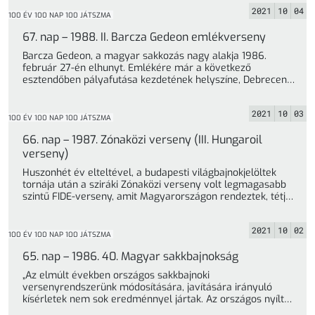
2021
10
04
100 ÉV 100 NAP 100 JÁTSZMA
67. nap – 1988. II. Barcza Gedeon emlékverseny
Barcza Gedeon, a magyar sakkozás nagy alakja 1986.
február 27-én elhunyt. Emlékére már a következő
esztendőben pályafutása kezdetének helyszíne, Debrecen
... »
2021
10
03
100 ÉV 100 NAP 100 JÁTSZMA
66. nap – 1987. Zónaközi verseny (III. Hungaroil
verseny)
Huszonhét év elteltével, a budapesti világbajnokjelöltek
tornája után a sziráki Zónaközi verseny volt legmagasabb
szintű FIDE-verseny, amit Magyarországon rendeztek, tétje
... »
2021
10
02
100 ÉV 100 NAP 100 JÁTSZMA
65. nap – 1986. 40. Magyar sakkbajnokság
„Az elmúlt években országos sakkbajnoki
versenyrendszerünk módosítására, javítására irányuló
kísérletek nem sok eredménnyel jártak. Az országos nyílt
bajnokság és a ... »