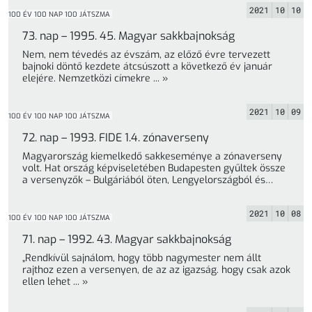
2021
10
10
100 ÉV 100 NAP 100 JÁTSZMA
73. nap – 1995. 45. Magyar sakkbajnokság
Nem, nem tévedés az évszám, az előző évre tervezett
bajnoki döntő kezdete átcsúszott a következő év január
elejére. Nemzetközi címekre ... »
2021
10
09
100 ÉV 100 NAP 100 JÁTSZMA
72. nap – 1993. FIDE 1.4. zónaverseny
Magyarország kiemelkedő sakkeseménye a zónaverseny
volt. Hat ország képviseletében Budapesten gyűltek össze
a versenyzők – Bulgáriából öten, Lengyelországból és
Romániából ... »
2021
10
08
100 ÉV 100 NAP 100 JÁTSZMA
71. nap – 1992. 43. Magyar sakkbajnokság
„Rendkívül sajnálom, hogy több nagymester nem állt
rajthoz ezen a versenyen, de az az igazság. hogy csak azok
ellen lehet ... »