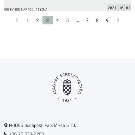
2021
10
01
100 ÉV 100 NAP 100 JÁTSZMA
Oldal
Oldal
Oldal
Oldal
Oldal
Oldal
Oldal
Oldal
1
2
3
4
5
…
7
8
9
H-1055 Budapest, Falk Miksa u. 10.
+36 20 539-9209