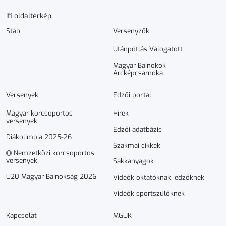
Ifi oldaltérkép:
Stáb
Versenyzők
Utánpótlás Válogatott
Magyar Bajnokok
Arcképcsarnoka
Versenyek
Edzői portál
Magyar korcsoportos
Hírek
versenyek
Edzői adatbázis
Diákolimpia 2025-26
Szakmai cikkek
Nemzetközi korcsoportos
versenyek
Sakkanyagok
U20 Magyar Bajnokság 2026
Videók oktatóknak, edzőknek
Videók sportszülőknek
Kapcsolat
MGUK