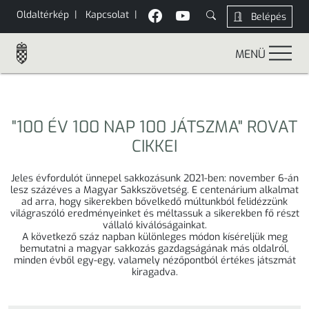
Oldaltérkép
|
Kapcsolat
|
Belépés
MENÜ
"100 ÉV 100 NAP 100 JÁTSZMA" ROVAT
CIKKEI
Jeles évfordulót ünnepel sakkozásunk 2021-ben: november 6-án
lesz százéves a Magyar Sakkszövetség. E centenárium alkalmat
ad arra, hogy sikerekben bővelkedő múltunkból felidézzünk
világraszóló eredményeinket és méltassuk a sikerekben fő részt
vállaló kiválóságainkat.
A következő száz napban különleges módon kíséreljük meg
bemutatni a magyar sakkozás gazdagságának más oldalról,
minden évből egy-egy, valamely nézőpontból értékes játszmát
kiragadva.