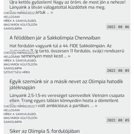
Újra kettős győzelem! Nagy az öröm, de most jön a neheze!
Lányaink a litván válogatottal küzdöttek ma meg.
Favoritként vártuk ... »
CHESSOLYMPIAD2022
HELLOSAKK
HÍREK A SAKKVILÁGBÓL
MAGYAROK KÜLFÖLDÖN
2022
08
06
SAKKOLIMPIA
A félidőben jár a Sakkolimpia Chennaiban
Hat fordulón vagyunk túl a 44. FIDE Sakkolimpián. Az
augusztus 9-ig tartó, összesen 11 fordulós, svájci rendszerű
CHESSOLYMPIAD2022
világeseményen most kezd ... »
HELLOSAKK
HÍREK A SAKKVILÁGBÓL
MAGYAROK KÜLFÖLDÖN
SAKKOLIMPIA
2022
08
05
SZÖVETSÉGI HÍREK
Egyik szemünk sír a másik nevet az Olimpia hatodik
játéknapján
Lányaink 2,5-1,5-es vereséget szenvedtek Vietnám csapata
ellen. Trang egyes táblán könnyedén hozta a döntetlent.
Ellenfele nem volt ambiciózus a partiban, ... »
CHESSOLYMPIAD2022
HELLOSAKK
HÍREK A SAKKVILÁGBÓL
MAGYAROK KÜLFÖLDÖN
2022
08
05
SAKKOLIMPIA
Siker az Olimpia 5. fordulójában