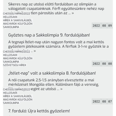
Sikeres nap az utolsó előtti fordulóban az olimpián a
válogatott csapatainknak. Férfi együttesünkre nehéz nap
várt. Kellemetlen párosítás után az ... »
CHESSOLYMPIAD2022
HELLOSAKK
HÍREK A SAKKVILÁGBÓL
MAGYAROK KÜLFÖLDÖN
2022
08
09
SAKKOLIMPIA
Győztes nap a Sakkolimpia 9. fordulójában!
A tegnapi Ítélet-nap után nagyon fontos volt a mai kettős
győzelem játékosaink számára. A férfiak 3-1-re győzték le a
szlovénokat, ... »
CHESSOLYMPIAD2022
HELLOSAKK
MAGYAROK KÜLFÖLDÖN
SAKKOLIMPIA
2022
08
08
SZÖVETSÉGI HÍREK
„Ítélet-nap” volt a sakkolimpia 8. fordulójában!
A női csapatunk 2,5-1,5 arányban elvesztette a mai
mérkőzését Mongólia ellen. Különösen fájó a vereség,
főleg, hogy megint az utolsó ... »
CHESSOLYMPIAD2022
HELLOSAKK
HÍREK A SAKKVILÁGBÓL
MAGYAROK KÜLFÖLDÖN
2022
08
07
SAKKOLIMPIA
7. forduló: Újra kettős győzelem!