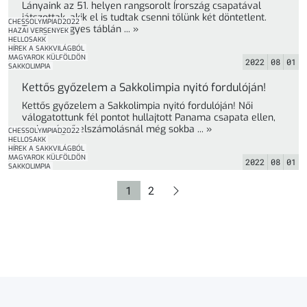
Lányaink az 51. helyen rangsorolt Írország csapatával
játszottak, akik el is tudtak csenni tőlünk két döntetlent.
CHESSOLYMPIAD2022
Trang az egyes táblán ... »
HAZAI VERSENYEK
HELLOSAKK
HÍREK A SAKKVILÁGBÓL
MAGYAROK KÜLFÖLDÖN
2022
08
01
SAKKOLIMPIA
Kettős győzelem a Sakkolimpia nyitó fordulóján!
Kettős győzelem a Sakkolimpia nyitó fordulóján! Női
válogatottunk fél pontot hullajtott Panama csapata ellen,
ami a végső elszámolásnál még sokba ... »
CHESSOLYMPIAD2022
HELLOSAKK
HÍREK A SAKKVILÁGBÓL
MAGYAROK KÜLFÖLDÖN
2022
08
01
SAKKOLIMPIA
Oldal
Oldal
1
2