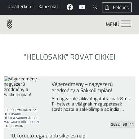
Oldaltérkép
|
Kapcsolat
|
Belépés
MENÜ
"HELLOSAKK" ROVAT CIKKEI
Végeredmény – nagyszerű
eredmény a Sakkolimpián!
A magyarok sakkválogatottaknak 8. és
11. helyet, a világnak meglepetések
sorát hozta a sakkolimpia az indiai
CHESSOLYMPIAD2022
Chennaiban Véget ért a ... »
HELLOSAKK
HÍREK A SAKKVILÁGBÓL
MAGYAROK KÜLFÖLDÖN
2022
08
11
SAKKOLIMPIA
10. forduló: egy újabb sikeres nap!