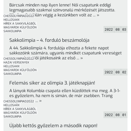
Bárcsak minden nap ilyen lenne! Női csapatunk eddigi
legmagasabb szakmai színvonalú mérkőzését játszotta.
Mindegyik táblán végig a kezünkben volt az ... »
CHESSOLYMPIAD2022
HELLOSAKK
HÍREK A SAKKVILÁGBÓL
MAGYAROK KÜLFÖLDÖN
2022
08
03
SAKKOLIMPIA
Sakkolimpia – 4. forduló beszámolója
A 44. Sakkolimpia 4. fordulója elhozta a fekete napot
sakkozóink számára, ugyanis mindkét csapatunk vereséget
szenvedett. Női játékosaink az első ... »
CHESSOLYMPIAD2022
HAZAI VERSENYEK
HELLOSAKK
MAGYAROK KÜLFÖLDÖN
2022
08
02
SAKKOLIMPIA
Felemás siker az olimpia 3. játéknapján!
A lányok Kolumbia csapata ellen küzdöttek ma meg. A 3-1-
es győzelem, ha nem is simán, de már zsebben. Trang
megszerezte ... »
CHESSOLYMPIAD2022
HELLOSAKK
HÍREK A SAKKVILÁGBÓL
MAGYAROK KÜLFÖLDÖN
2022
08
01
SAKKOLIMPIA
Újabb kettős győzelem a második napon!