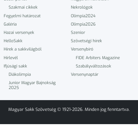
Szakmai cikkek
Nekrológok
Fegyelmi határozat
Olimpia2024
Galéria
Olimpia2026
Hazai versenyek
Szenior
HelloSakk
Szövetségi hírek
Hírek a sakkvilágból
Versenybíró
Hírlevél
FIDE Arbiters Magazine
Ifjúsági sakk
Szabályváltozások
Diákolimpia
Versenynaptár
Junior Magyar Bajnokság
2025
Magyar Sakk Szövetség © 1921-2026. Minden jog fenntartva.