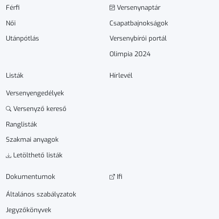
Férfi
Versenynaptár
Női
Csapatbajnokságok
Utánpótlás
Versenybírói portál
Olimpia 2024
Listák
Hírlevél
Versenyengedélyek
Versenyző kereső
Ranglisták
Szakmai anyagok
Letölthető listák
Dokumen­­tumok
Ifi
Általános szabályzatok
Jegyzőkönyvek