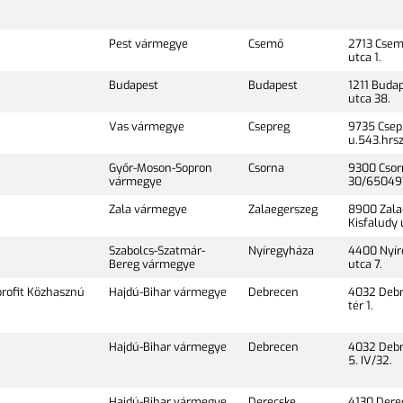
Pest vármegye
Csemő
2713 Csem
utca 1.
Budapest
Budapest
1211 Buda
utca 38.
Vas vármegye
Csepreg
9735 Csep
u.543.hrsz
Győr-Moson-Sopron
Csorna
9300 Csorn
vármegye
30/65049
Zala vármegye
Zalaegerszeg
8900 Zala
Kisfaludy 
Szabolcs-Szatmár-
Nyíregyháza
4400 Nyír
Bereg vármegye
utca 7.
profit Közhasznú
Hajdú-Bihar vármegye
Debrecen
4032 Debr
tér 1.
Hajdú-Bihar vármegye
Debrecen
4032 Debre
5. IV/32.
Hajdú-Bihar vármegye
Derecske
4130 Dere