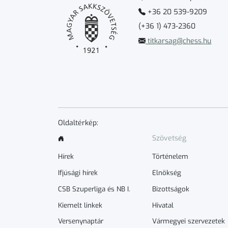
+36 20 539-9209
(+36 1) 473-2360
titkarsag@chess.hu
Oldaltérkép:
Szövetség
Hírek
Történelem
Ifjúsági hírek
Elnökség
CSB Szuperliga és NB I.
Bizottságok
Kiemelt linkek
Hivatal
Versenynaptár
Vármegyei szervezetek