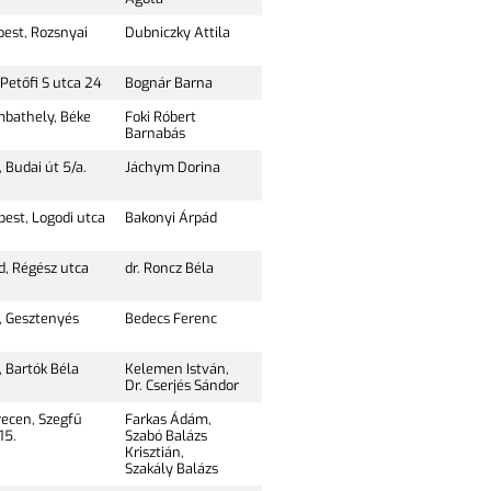
pest, Rozsnyai
Dubniczky Attila
Petőfi S utca 24
Bognár Barna
bathely, Béke
Foki Róbert
Barnabás
 Budai út 5/a.
Jáchym Dorina
est, Logodi utca
Bakonyi Árpád
d, Régész utca
dr. Roncz Béla
, Gesztenyés
Bedecs Ferenc
 Bartók Béla
Kelemen István,
Dr. Cserjés Sándor
ecen, Szegfű
Farkas Ádám,
15.
Szabó Balázs
Krisztián,
Szakály Balázs