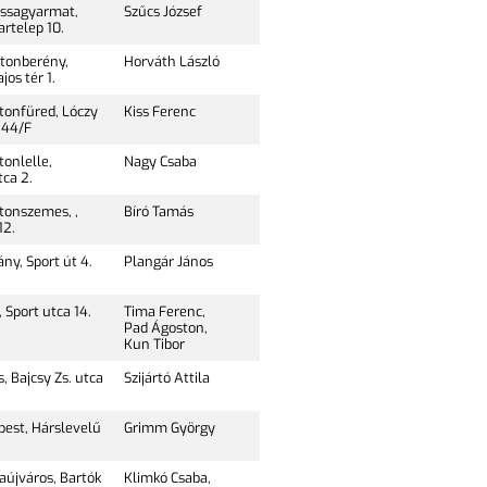
ssagyarmat,
Szűcs József
artelep 10.
tonberény,
Horváth László
jos tér 1.
tonfüred, Lóczy
Kiss Ferenc
 44/F
onlelle,
Nagy Csaba
ca 2.
tonszemes, ,
Bíró Tamás
12.
ny, Sport út 4.
Plangár János
 Sport utca 14.
Tima Ferenc,
Pad Ágoston,
Kun Tibor
, Bajcsy Zs. utca
Szijártó Attila
pest, Hárslevelű
Grimm György
újváros, Bartók
Klimkó Csaba,