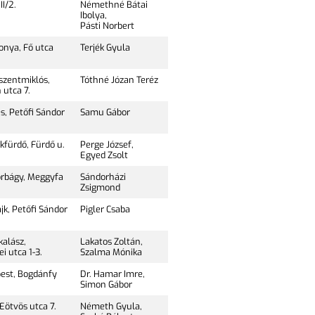
II/2.
Némethné Bátai
Ibolya,
Pásti Norbert
onya, Fő utca
Terjék Gyula
zentmiklós,
Tóthné Józan Teréz
 utca 7.
s, Petőfi Sándor
Samu Gábor
kfürdő, Fürdő u.
Perge József,
Egyed Zsolt
orbágy, Meggyfa
Sándorházi
Zsigmond
k, Petőfi Sándor
Pigler Csaba
kalász,
Lakatos Zoltán,
i utca 1-3.
Szalma Mónika
pest, Bogdánfy
Dr. Hamar Imre,
Simon Gábor
Eötvös utca 7.
Németh Gyula,