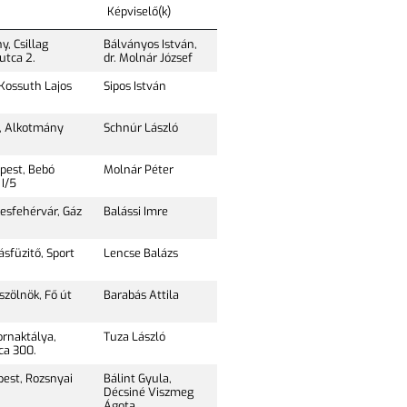
Képviselő(k)
, Csillag
Bálványos István,
utca 2.
dr. Molnár József
Kossuth Lajos
Sipos István
, Alkotmány
Schnúr László
pest, Bebó
Molnár Péter
 I/5
esfehérvár, Gáz
Balássi Imre
sfüzitő, Sport
Lencse Balázs
zölnök, Fő út
Barabás Attila
rnaktálya,
Tuza László
ca 300.
pest, Rozsnyai
Bálint Gyula,
Décsiné Viszmeg
Ágota