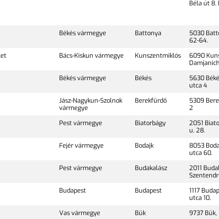
Béla út 8. I
Békés vármegye
Battonya
5030 Batt
62-64.
let
Bács-Kiskun vármegye
Kunszentmiklós
6090 Kuns
Damjanich
Békés vármegye
Békés
5630 Béké
utca 4
Jász-Nagykun-Szolnok
Berekfürdő
5309 Bere
vármegye
2
Pest vármegye
Biatorbágy
2051 Biat
u. 28.
Fejér vármegye
Bodajk
8053 Bodaj
utca 60.
Pest vármegye
Budakalász
2011 Buda
Szentendre
Budapest
Budapest
1117 Buda
utca 10.
Vas vármegye
Bük
9737 Bük, 