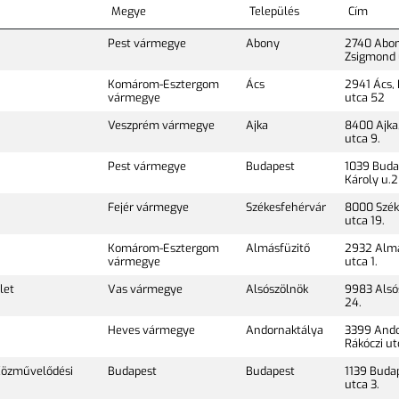
Megye
Település
Cím
Pest vármegye
Abony
2740 Abony
Zsigmond 
Komárom-Esztergom
Ács
2941 Ács, 
vármegye
utca 52
Veszprém vármegye
Ajka
8400 Ajka
utca 9.
Pest vármegye
Budapest
1039 Buda
Károly u.2
Fejér vármegye
Székesfehérvár
8000 Szék
utca 19.
Komárom-Esztergom
Almásfüzitő
2932 Almá
vármegye
utca 1.
let
Vas vármegye
Alsószölnök
9983 Alsós
24.
Heves vármegye
Andornaktálya
3399 Ando
Rákóczi ut
Közművelődési
Budapest
Budapest
1139 Buda
utca 3.