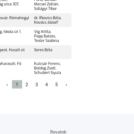
g utca 107.
Mecsei Zoltán,
Szilágyi Tibor
svár, Rómahegyi
dr. Ifkovics Béla,
Kovács József
 Iskola út 1.
Vig Attila,
Papp Balázs,
Texler Szabina
est, Huszti út
Seres Béla
haraszti, Fő
Kulcsár Ferenc,
Boldog Zsolt,
Schubert Gyula
‹
1
2
3
4
5
›
Rovatok: