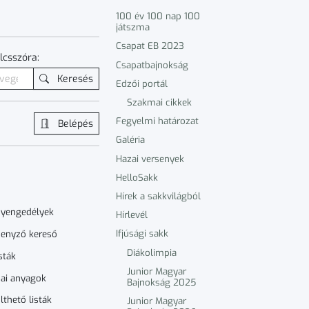
100 év 100 nap 100
játszma
Csapat EB 2023
lcsszóra:
Csapatbajnokság
Keresés
Edzői portál
Szakmai cikkek
Fegyelmi határozat
Belépés
Galéria
Hazai versenyek
HelloSakk
Hírek a sakkvilágból
nyengedélyek
Hírlevél
Ifjúsági sakk
enyző kereső
Diákolimpia
sták
Junior Magyar
ai anyagok
Bajnokság 2025
lthető listák
Junior Magyar