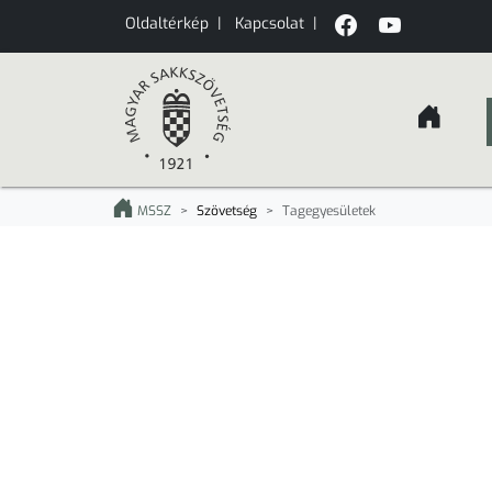
Oldaltérkép
|
Kapcsolat
|
MSSZ
Szövetség
Tagegyesületek