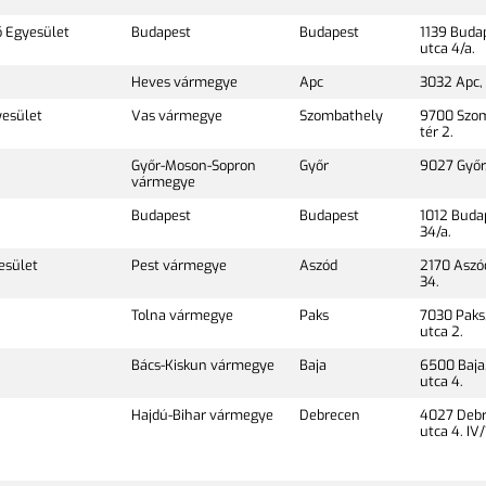
ő Egyesület
Budapest
Budapest
1139 Buda
utca 4/a.
Heves vármegye
Apc
3032 Apc, 
esület
Vas vármegye
Szombathely
9700 Szom
tér 2.
Győr-Moson-Sopron
Győr
9027 Győr,
vármegye
Budapest
Budapest
1012 Budap
34/a.
esület
Pest vármegye
Aszód
2170 Aszó
34.
Tolna vármegye
Paks
7030 Paks
utca 2.
Bács-Kiskun vármegye
Baja
6500 Baja,
utca 4.
Hajdú-Bihar vármegye
Debrecen
4027 Debr
utca 4. IV/