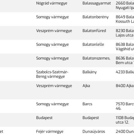
Nógrád vármegye
Balassagyarmat
2660 Bala
Nyugati Ip
Somogy vármegye
Balatonberény
8649 Bala
Kossuth La
Veszprém vármegye
Balatonfüred
8230 Bala
Lajos utca
Somogy vármegye
Balatonlelle
8638 Balat
Vágóhíd ut
Somogy vármegye
Balatonszemes,
8636 Bala
Bem utca 
Szabolcs-Szatmár-
Balkány
4233 Balká
Bereg vármegye
Veszprém vármegye
Ajka
8400 Ajka,
Somogy vármegye
Barcs
7570 Barcs
46.
Budapest
Budapest
1108 Buda
utca 12.
et
Fejér vármegye
Dunaújváros
2400 Duna