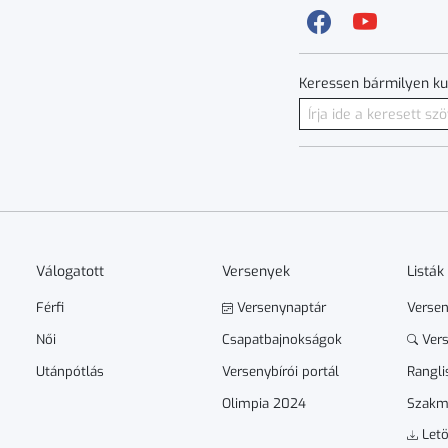
Keressen bármilyen ku
Válogatott
Versenyek
Listák
Férfi
Versenynaptár
Verse
Női
Csapatbajnokságok
Vers
Utánpótlás
Versenybírói portál
Rangli
Olimpia 2024
Szakm
Letö