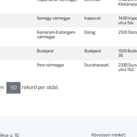
Köztársasá
Somogy vármegye
Kaposvár
7400 Kapo
utca 5/a.
Komárom-Esztergom
Dorog
2510 Dorog,
vármegye
Budapest
Budapest
1033 Budap
35
Pest vármegye
Dunaharaszti
2330 Duna
utca 152.
sen
rekord per oldal
50
Kövessen minket:
ksa u. 10.