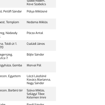
Szabó Róbert,
Keve Szabolcs
ő, Petőfi Sándor
Pólya Miklósné
pest, Templom
Nedoma Miklós
reg, Nádasdy
Pócza Antal
.
a, Toldi út 1.
Családi János
70
egerszeg,
Böjte Sándor
utca 7.
egyháza, Gomba
Morvai Pál
ecen, Egyetem
Lóczi Lászlóné
Kovács Marianna,
Nagy Sándor
cen, Borbíró tér
Száva Miklós,
Szilágyi Tibor,
Kelemen Imre
cske,
Pardi Sándor,