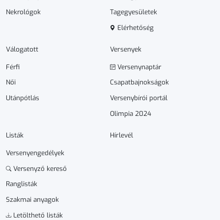
Nekrológok
Tagegyesületek
Elérhetőség
Válogatott
Versenyek
Férfi
Versenynaptár
Női
Csapatbajnokságok
Utánpótlás
Versenybírói portál
Olimpia 2024
Listák
Hírlevél
Versenyengedélyek
Versenyző kereső
Ranglisták
Szakmai anyagok
Letölthető listák