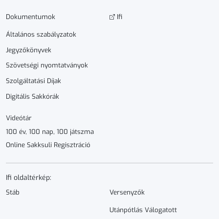
Dokumen­­tumok
Ifi
Általános szabályzatok
Jegyzőkönyvek
Szövetségi nyomtatványok
Szolgáltatási Díjak
Digitális Sakkórák
Videótár
100 év, 100 nap, 100 játszma
Online Sakksuli Regisztráció
Ifi oldaltérkép:
Stáb
Versenyzők
Utánpótlás Válogatott