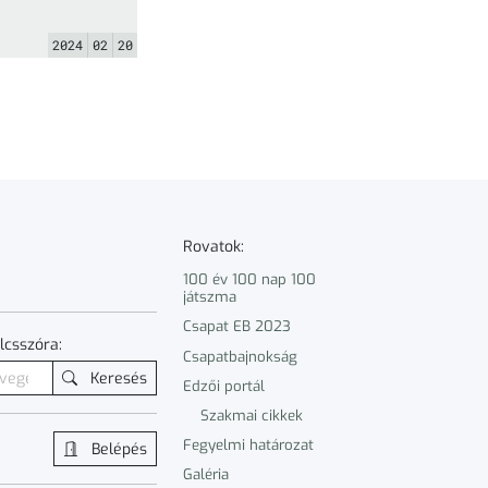
023/21. szám
tt fegyelmi
 Schenkerik
2024
02
20
Csaba Sportolót ... »
Rovatok:
100 év 100 nap 100
játszma
Csapat EB 2023
lcsszóra:
Csapatbajnokság
Keresés
Edzői portál
Szakmai cikkek
Fegyelmi határozat
Belépés
Galéria