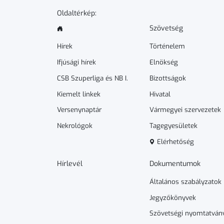
Oldaltérkép:
Szövetség
Hírek
Történelem
Ifjúsági hírek
Elnökség
CSB Szuperliga és NB I.
Bizottságok
Kiemelt linkek
Hivatal
Versenynaptár
Vármegyei szervezetek
Nekrológok
Tagegyesületek
Elérhetőség
Hírlevél
Dokumen­­tumok
Általános szabályzatok
Jegyzőkönyvek
Szövetségi nyomtatván