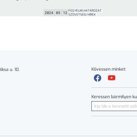
napján FB-3/2
hozza, hogy a 2023. december
alatt meghozo
30. napján FB-2/2023/7. szám
FEGYELMI HATÁROZAT
határozatával
2024
03
12
alatt meghozott fegyelmi
SZÖVETSÉGI HÍREK
határozatával Jurácsik József
Sportolót ... »
Kövessen minket:
ksa u. 10.
Keressen bármilyen ku