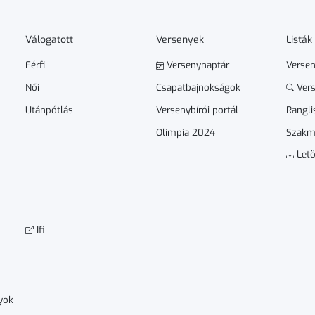
Válogatott
Versenyek
Listák
Férfi
Versenynaptár
Verse
Női
Csapatbajnokságok
Vers
Utánpótlás
Versenybírói portál
Rangli
Olimpia 2024
Szakm
Letö
Ifi
yok