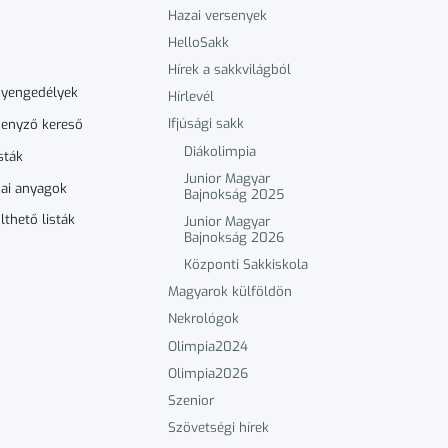
Hazai versenyek
HelloSakk
Hírek a sakkvilágból
nyengedélyek
Hírlevél
Ifjúsági sakk
enyző kereső
Diákolimpia
sták
Junior Magyar
ai anyagok
Bajnokság 2025
lthető listák
Junior Magyar
Bajnokság 2026
Központi Sakkiskola
Magyarok külföldön
Nekrológok
Olimpia2024
Olimpia2026
Szenior
Szövetségi hírek