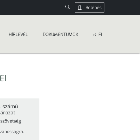
Belépés
HÍRLEVÉL
DOKUMEN­­TUMOK
IFI
EI
1. számú
tározat
kszövetség
lvánosságra
2024. január 7.