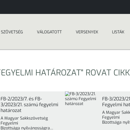
SZÖVETSÉG
VÁLOGATOTT
VERSENYEK
LISTÁK
FEGYELMI HATÁROZAT" ROVAT CIKK
FB-2/2023/7. és FB-
FB-3/2023/2
3/2023/21. számú fegyelmi
Fegyelmi ha
határozat
A Magyar Sak
Fegyelmi
A Magyar Sakkszövetség
Bizottsága nyi
Fegyelmi
hozza, hogy a 
Bizottsága nyilvánosságra