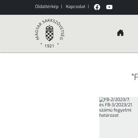
Oldaltérkép
|
Kapcsolat
|
"