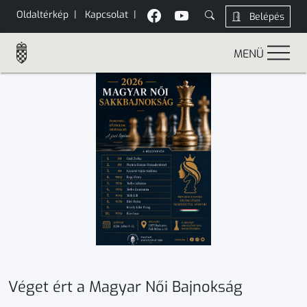
Oldaltérkép
|
Kapcsolat
|
Belépés
MENÜ
Véget ért a Magyar Női Bajnokság