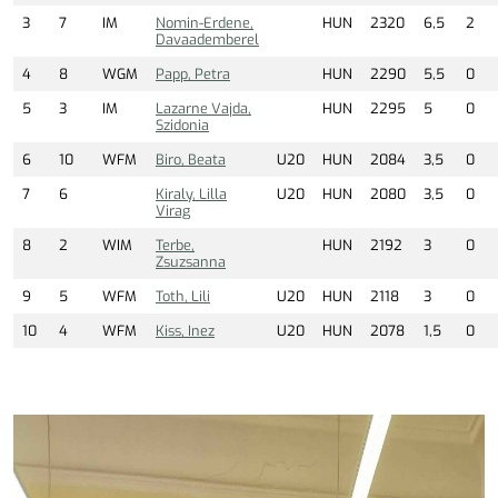
3
7
IM
Nomin-Erdene,
HUN
2320
6,5
2
Davaademberel
4
8
WGM
Papp, Petra
HUN
2290
5,5
0
5
3
IM
Lazarne Vajda,
HUN
2295
5
0
Szidonia
6
10
WFM
Biro, Beata
U20
HUN
2084
3,5
0
7
6
Kiraly, Lilla
U20
HUN
2080
3,5
0
Virag
8
2
WIM
Terbe,
HUN
2192
3
0
Zsuzsanna
9
5
WFM
Toth, Lili
U20
HUN
2118
3
0
10
4
WFM
Kiss, Inez
U20
HUN
2078
1,5
0