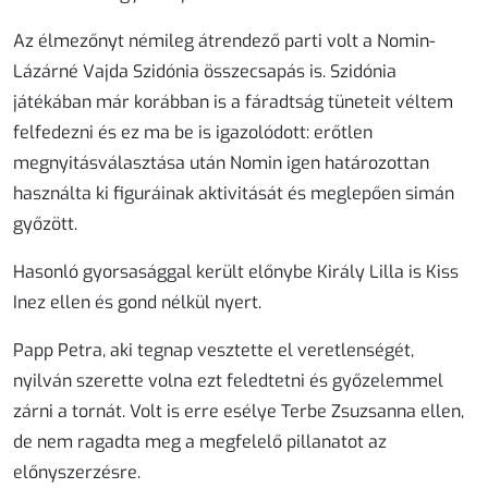
Az élmezőnyt némileg átrendező parti volt a Nomin-
Lázárné Vajda Szidónia összecsapás is. Szidónia
játékában már korábban is a fáradtság tüneteit véltem
felfedezni és ez ma be is igazolódott: erőtlen
megnyitásválasztása után Nomin igen határozottan
használta ki figuráinak aktivitását és meglepően simán
győzött.
Hasonló gyorsasággal került előnybe Király Lilla is Kiss
Inez ellen és gond nélkül nyert.
Papp Petra, aki tegnap vesztette el veretlenségét,
nyilván szerette volna ezt feledtetni és győzelemmel
zárni a tornát. Volt is erre esélye Terbe Zsuzsanna ellen,
de nem ragadta meg a megfelelő pillanatot az
előnyszerzésre.