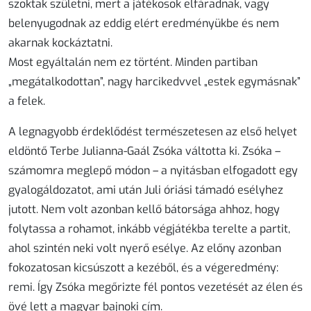
szoktak születni, mert a játékosok elfáradnak, vagy
belenyugodnak az eddig elért eredményükbe és nem
akarnak kockáztatni.
Most egyáltalán nem ez történt. Minden partiban
„megátalkodottan”, nagy harcikedvvel „estek egymásnak”
a felek.
A legnagyobb érdeklődést természetesen az első helyet
eldöntő Terbe Julianna-Gaál Zsóka váltotta ki. Zsóka –
számomra meglepő módon – a nyitásban elfogadott egy
gyalogáldozatot, ami után Juli óriási támadó esélyhez
jutott. Nem volt azonban kellő bátorsága ahhoz, hogy
folytassa a rohamot, inkább végjátékba terelte a partit,
ahol szintén neki volt nyerő esélye. Az előny azonban
fokozatosan kicsúszott a kezéből, és a végeredmény:
remi. Így Zsóka megőrizte fél pontos vezetését az élen és
övé lett a magyar bajnoki cím.