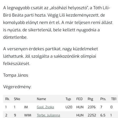
A legnagyobb csatát az „alsóházi helyosztó”, a Tóth Lili-
Bíró Beáta parti hozta. Végig Lili kezdeményezett, de
komolyabb előnyt nem ért el. A már teljesen remi állást
is nyúzta, de sikertelenül, bele kellett nyugodnia a
döntetlenbe.
A versenyen érdekes partikat, nagy küzdelmeket
láthattunk. Jól szolgálta a sakkozónőink olimpiai
felkészülését.
Tompa János
Végeredmény:
Rk.
SNo
Name
Typ
FED
Rtg
Pts.
TB1
1
1
IM
Gaal, Zsoka
U20
HUN
2376
7
0
2
9
WIM
Terbe, Julianna
HUN
2252
6,5
1