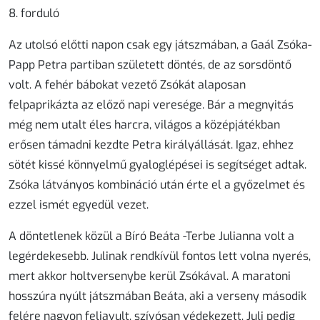
8. forduló
Az utolsó előtti napon csak egy játszmában, a Gaál Zsóka-
Papp Petra partiban született döntés, de az sorsdöntő
volt. A fehér bábokat vezető Zsókát alaposan
felpaprikázta az előző napi veresége. Bár a megnyitás
még nem utalt éles harcra, világos a középjátékban
erősen támadni kezdte Petra királyállását. Igaz, ehhez
sötét kissé könnyelmű gyaloglépései is segítséget adtak.
Zsóka látványos kombináció után érte el a győzelmet és
ezzel ismét egyedül vezet.
A döntetlenek közül a Bíró Beáta -Terbe Julianna volt a
legérdekesebb. Julinak rendkívül fontos lett volna nyerés,
mert akkor holtversenybe kerül Zsókával. A maratoni
hosszúra nyúlt játszmában Beáta, aki a verseny második
felére nagyon feljavult, szívósan védekezett, Juli pedig