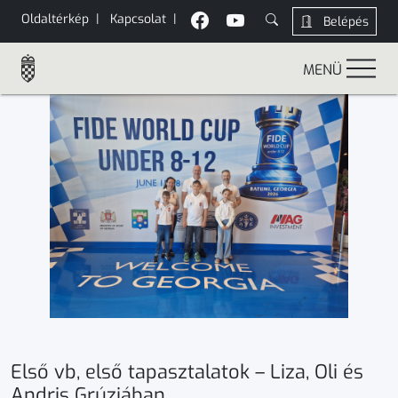
Oldaltérkép
|
Kapcsolat
|
Belépés
MENÜ
Első vb, első tapasztalatok – Liza, Oli és
Andris Grúziában