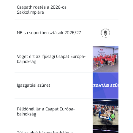
Csapathirdetés a 2026-os
Sakkolimpiára
NB-s csoportbeosztások 2026/27
Véget ért az Ifjúsági Csapat Európa-
bajnokság
Igazgatási szünet
Félidőnél jár a Csapat Európa-
bajnokság
Túl az első három fordulón a