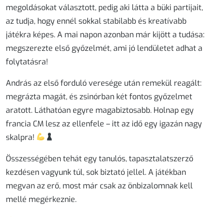
megoldásokat választott, pedig aki látta a büki partijait,
az tudja, hogy ennél sokkal stabilabb és kreatívabb
játékra képes. A mai napon azonban már kijött a tudása:
megszerezte első győzelmét, ami jó lendületet adhat a
folytatásra!
András
az első forduló veresége után remekül reagált:
megrázta magát, és zsinórban két fontos győzelmet
aratott. Láthatóan egyre magabiztosabb. Holnap egy
francia CM lesz az ellenfele – itt az idő egy igazán nagy
skalpra!
Összességében tehát egy tanulós, tapasztalatszerző
kezdésen vagyunk túl, sok biztató jellel. A játékban
megvan az erő, most már csak az önbizalomnak kell
mellé megérkeznie.