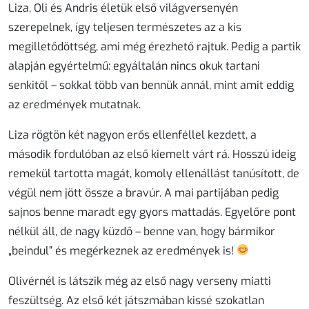
Liza, Oli és Andris életük első világversenyén
szerepelnek, így teljesen természetes az a kis
megilletődöttség, ami még érezhető rajtuk. Pedig a partik
alapján egyértelmű: egyáltalán nincs okuk tartani
senkitől – sokkal több van bennük annál, mint amit eddig
az eredmények mutatnak.
Liza
rögtön két nagyon erős ellenféllel kezdett, a
második fordulóban az első kiemelt várt rá. Hosszú ideig
remekül tartotta magát, komoly ellenállást tanúsított, de
végül nem jött össze a bravúr. A mai partijában pedig
sajnos benne maradt egy gyors mattadás. Egyelőre pont
nélkül áll, de nagy küzdő – benne van, hogy bármikor
„beindul” és megérkeznek az eredmények is!
Olivérnél
is látszik még az első nagy verseny miatti
feszültség. Az első két játszmában kissé szokatlan