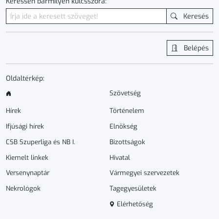
Keressen bármilyen kulcsszóra:
Keresés
Belépés
Oldaltérkép:
Szövetség
Hírek
Történelem
Ifjúsági hírek
Elnökség
CSB Szuperliga és NB I.
Bizottságok
Kiemelt linkek
Hivatal
Versenynaptár
Vármegyei szervezetek
Nekrológok
Tagegyesületek
Elérhetőség