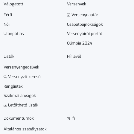
Válogatott
Versenyek
Férfi
Versenynaptár
Női
Csapatbajnokságok
Utánpótlás
Versenybírói portál
Olimpia 2024
Listák
Hírlevél
Versenyengedélyek
Versenyző kereső
Ranglisták
Szakmai anyagok
Letölthető listák
Dokumen­­tumok
Ifi
Általános szabályzatok