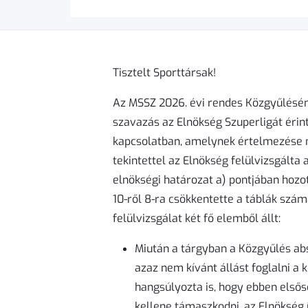
Tisztelt Sporttársak!
Az MSSZ 2026. évi rendes Közgyűlésén
szavazás az Elnökség Szuperligát éri
kapcsolatban, amelynek értelmezése mi
tekintettel az Elnökség felülvizsgálta 
elnökségi határozat a) pontjában hozo
10-ről 8-ra csökkentette a táblák szá
felülvizsgálat két fő elemből állt:
Miután a tárgyban a Közgyűlés abs
azaz nem kívánt állást foglalni a 
hangsúlyozta is, hogy ebben elsős
kellene támaszkodni, az Elnökség 