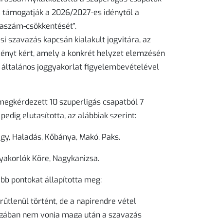
m támogatják a 2026/2027-es idénytől a
blaszám-csökkentését”.
i szavazás kapcsán kialakult jogvitára, az
ményt kért, amely a konkrét helyzet elemzésén
 általános joggyakorlat figyelembevételével
megkérdezett 10 szuperligás csapatból 7
edig elutasította, az alábbiak szerint:
ágy, Haladás, Kőbánya, Makó, Paks.
yakorlók Köre, Nagykanizsa.
bb pontokat állapította meg:
űtlenül történt, de a napirendre vétel
gában nem vonja maga után a szavazás