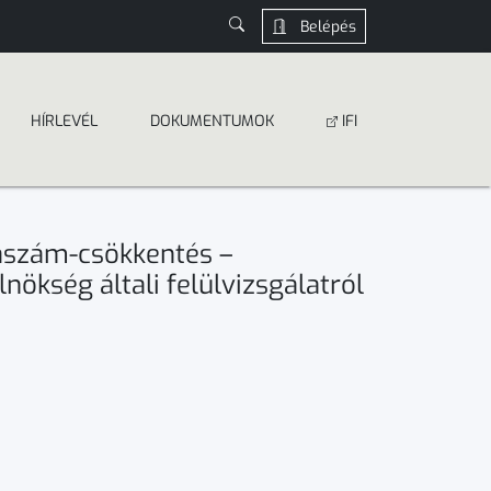
Belépés
HÍRLEVÉL
DOKUMEN­­TUMOK
IFI
laszám-csökkentés –
lnökség általi felülvizsgálatról