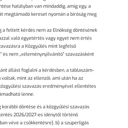
ntése hatályban van mindaddig, amíg egy, a
gát megtámadó kereset nyomán a bíróság meg
ag a feltett kérdés nem az Elnökség döntésének
azzal való egyetértés vagy egyet nem értés
szavazásra a Közgyűlés mint legfelső
ő” és nem „véleménynyilvánító” szavazásként
nt állást foglalni a kérdésben, a táblaszám-
oltak, mint az ellenzői, ami után ha az
 közgyűlési szavazás eredményével ellentétes
támadható lenne.
 korábbi döntése és a közgyűlési szavazás
entés 2026/2027-es idénytől történő
an véve a csökkentésre), b) a szuperligás