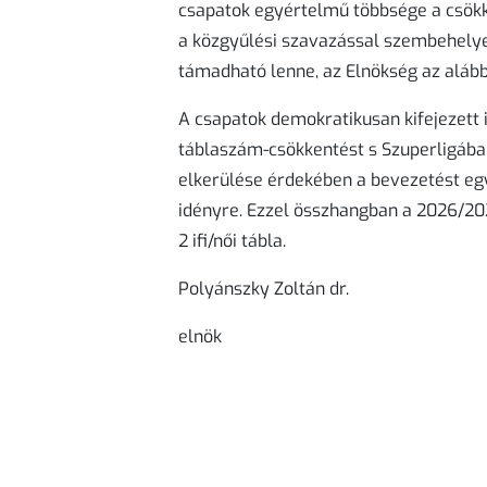
csapatok egyértelmű többsége a csökke
a közgyűlési szavazással szembehelye
támadható lenne, az Elnökség az alább
A csapatok demokratikusan kifejezett 
táblaszám-csökkentést s Szuperligában,
elkerülése érdekében a bevezetést egy
idényre. Ezzel összhangban a 2026/20
2 ifi/női tábla.
Polyánszky Zoltán dr.
elnök