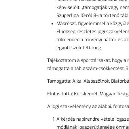
képviselőit: „támogatják vagy ne
Szuperliga 10-ről 8-ra történő tá
Másrészt, figyelemmel a közgyűlés
Elnökség részletes jogi szakvéle
túlmenően a törvényi háttér és az
együtt született meg.
Tájékoztatom a sporttársakat, hogy a 
támogatta a táblaszám-csökkentést, 3 p
Támogatta: Ajka, Alsószölnök, Biatorb
Elutasította: Kecskemét, Magyar Testg
A jogi szakvélemény az alábbi, fontosa
A kérdés napirendre vétele jogszer
módjának jogszerűtlensége önma