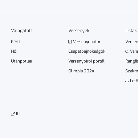
Válogatott
Versenyek
Listák
Férfi
Versenynaptár
Verse
Női
Csapatbajnokságok
Vers
Utánpótlás
Versenybírói portál
Rangli
Olimpia 2024
Szakm
Letö
Ifi