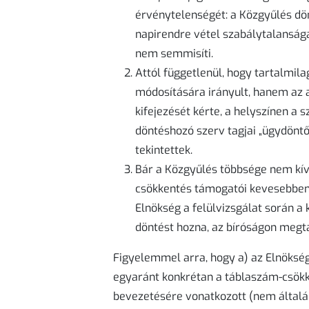
érvénytelenségét: a Közgyűlés dö
napirendre vétel szabálytalansá
nem semmisíti.
Attól függetlenül, hogy tartalmil
módosítására irányult, hanem az 
kifejezését kérte, a helyszínen a 
döntéshozó szerv tagjai „ügydönt
tekintettek.
Bár a Közgyűlés többsége nem kívá
csökkentés támogatói kevesebben v
Elnökség a felülvizsgálat során a
döntést hozna, az bíróságon meg
Figyelemmel arra, hogy a) az Elnökség
egyaránt konkrétan a táblaszám-csökk
bevezetésére vonatkozott (nem általáb