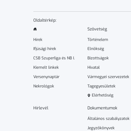
Oldaltérkép:
Szövetség
Hírek
Történelem
Ifjúsági hírek
Elnökség
CSB Szuperliga és NB I.
Bizottságok
Kiemelt linkek
Hivatal
Versenynaptár
Vármegyei szervezetek
Nekrológok
Tagegyesületek
Elérhetőség
Hírlevél
Dokumen­­tumok
Általános szabályzatok
Jegyzőkönyvek