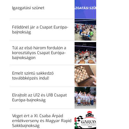
Igazgatási szünet
Félidőnél jár a Csapat Európa-
bajnokság
Túl az első három fordulón a
korosztályos Csapat Európa-
bajnokságon
Emelt szintű sakkedző
továbbképzés indul!
Elrajtolt az U12 és U18 Csapat
Európa-bajnokság
Véget ért a XI. Csaba Árpád
emlékverseny és Magyar Rapid
Sakkbajnokság