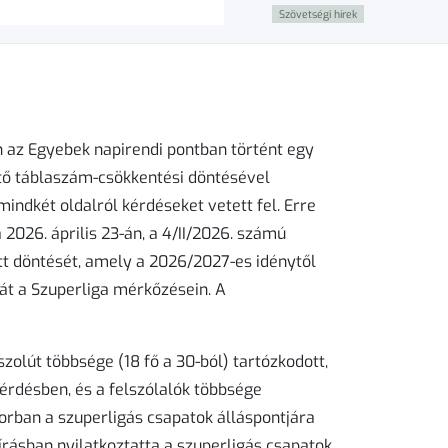
Szövetségi hírek
 az Egyebek napirendi pontban történt egy
ntő táblaszám-csökkentési döntésével
ndkét oldalról kérdéseket vetett fel. Erre
a 2026. április 23-án, a 4/II/2026. számú
tt döntését, amely a 2026/2027-es idénytől
mát a Szuperliga mérkőzésein. A
zolút többsége (18 fő a 30-ból) tartózkodott,
kérdésben, és a felszólalók többsége
orban a szuperligás csapatok álláspontjára
írásban nyilatkoztatta a szuperligás csapatok