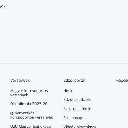
yok
Versenyek
Edzői portál
Kapcs
Magyar korcsoportos
Hírek
versenyek
Edzői adatbázis
Diákolimpia 2025-26
Szakmai cikkek
Nemzetközi
korcsoportos versenyek
Sakkanyagok
U20 Magyar Bajnokság
Videók oktatóknak,