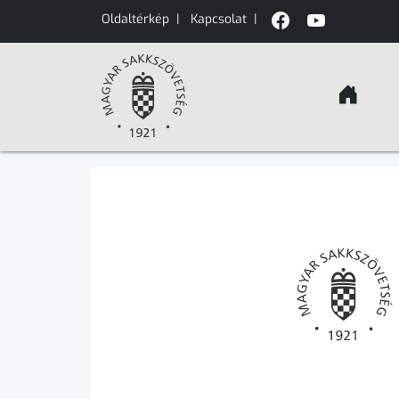
Oldaltérkép
|
Kapcsolat
|