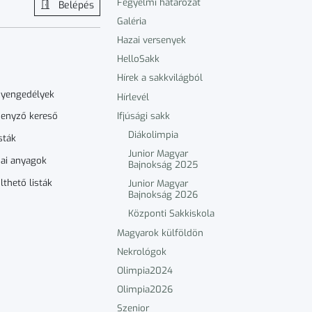
Fegyelmi határozat
Belépés
Galéria
Hazai versenyek
HelloSakk
Hírek a sakkvilágból
nyengedélyek
Hírlevél
Ifjúsági sakk
enyző kereső
Diákolimpia
sták
Junior Magyar
ai anyagok
Bajnokság 2025
lthető listák
Junior Magyar
Bajnokság 2026
Központi Sakkiskola
Magyarok külföldön
Nekrológok
Olimpia2024
Olimpia2026
Szenior