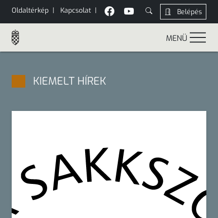
Oldaltérkép
|
Kapcsolat
|
Belépés
MENÜ
KIEMELT HÍREK