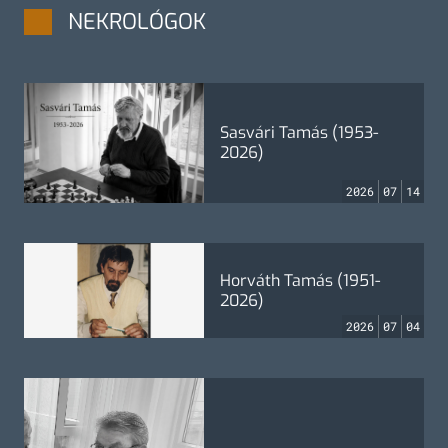
NEKROLÓGOK
Sasvári Tamás (1953-
2026)
2026
07
14
Horváth Tamás (1951-
2026)
2026
07
04