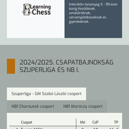
Interaktív tananyag
5 - 99 éves
korig
Kezdőknek,
amatőröknek,
versenyjátékosoknak és
gyerekeknek.
2024/2025. CSAPATBAJNOKSÁG
SZUPERLIGA ÉS NB I.
Szuperliga - GM Szabó László csoport
NB1 Charousek csoport
NB1 Maróczy csoport
Csapat
Mé
CsP
TP