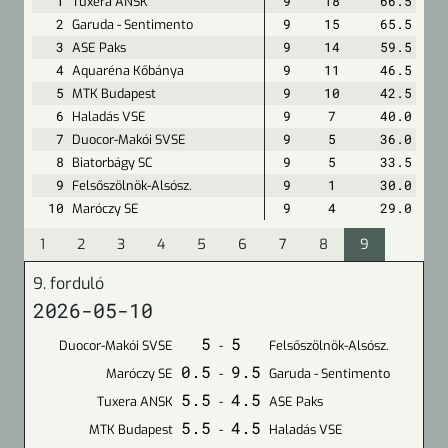
1
Tuxera ANSK
9
18
66.5
2
Garuda - Sentimento
9
15
65.5
3
ASE Paks
9
14
59.5
4
Aquaréna Kőbánya
9
11
46.5
5
MTK Budapest
9
10
42.5
6
Haladás VSE
9
7
40.0
7
Duocor-Makói SVSE
9
5
36.0
8
Biatorbágy SC
9
5
33.5
9
Felsőszölnök-Alsósz.
9
1
30.0
10
Maróczy SE
9
4
29.0
1
2
3
4
5
6
7
8
9
9. forduló
2026-05-10
5
5
Duocor-Makói SVSE
-
Felsőszölnök-Alsósz.
0.5
9.5
Maróczy SE
-
Garuda - Sentimento
5.5
4.5
Tuxera ANSK
-
ASE Paks
5.5
4.5
MTK Budapest
-
Haladás VSE