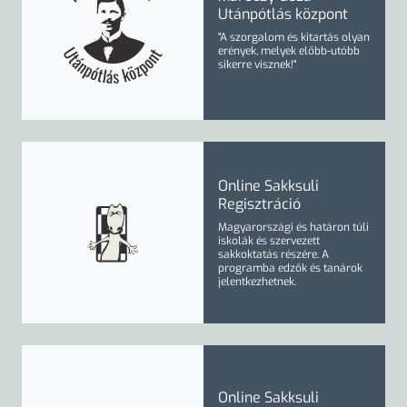
Utánpótlás központ
"A szorgalom és kitartás olyan
erények, melyek előbb-utóbb
sikerre visznek!"
Online Sakksuli
Regisztráció
Magyarországi és határon túli
iskolák és szervezett
sakkoktatás részére. A
programba
edzők
és
tanárok
jelentkezhetnek.
Online Sakksuli