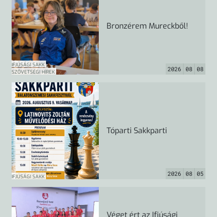
Bronzérem Mureckből!
IFJÚSÁGI SAKK
2026
08
08
SZÖVETSÉGI HÍREK
Tóparti Sakkparti
2026
08
05
IFJÚSÁGI SAKK
Véget ért az Ifjúsági