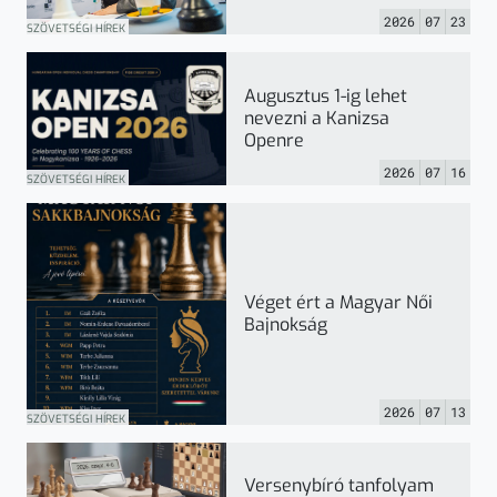
2026
07
23
SZÖVETSÉGI HÍREK
Augusztus 1-ig lehet
nevezni a Kanizsa
Openre
2026
07
16
SZÖVETSÉGI HÍREK
Véget ért a Magyar Női
Bajnokság
2026
07
13
SZÖVETSÉGI HÍREK
Versenybíró tanfolyam