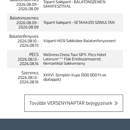
Tóparti Sakkparti - BALATONSZEMESI
2026.
08.09
-
SAKKFESZTIVÁL
2026.
08.09
Balatonszemes
Tóparti Sakkparti - SÉTAHAJÓS SZIMULTÁN
2026.
08.09
-
2026.
08.09
Balatonfenyves
Vízparti HÜSI Sakktábor Balatonfenyvesen!
2026.
08.10
-
2026.
08.15
PÉCS
Wellness Chess Tour GP11. Pécs Hotel
Laterum*** Fide Értékszámszerző
2026.
08.13
-
Nemzetközi Sakkverseny
2026.
08.16
Szerencs
XXXVI. Zemplén Kupa (500 000 Ft-os
2026.
08.13
-
díjalappal)
2026.
08.16
További
VERSENYNAPTÁR
bejegyzések