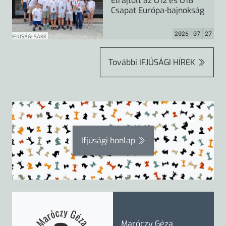
Elrajtolt az U12 és U18
Csapat Európa-bajnokság
2026
07
27
IFJÚSÁGI SAKK
További
IFJÚSÁGI HÍREK
Ifjúsági honlap
Maróczy Géza