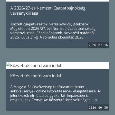
A 2026/27-es Nemzeti Csapatbajnokság
versenykiírása
Tisztelt csapatvezetők, versenybírók, játékosok!
Megjelent a 2026/27. évi Nemzeti Csapatbajnokság
versenykiírása. Főbb időpontok: Nevezési határidő:
2026. július 31-ig. A sorsolás időpontja: 2026. … »
2026
07
16
Közvetítős tanfolyam indul!
A Magyar Sakkszövetség tanfolyamot hirdet
sakkversenyek online közvetítésének elsajátítására. A
jelentkezők elméleti és gyakorlati képzésben is
részesülnek. Tematika: Közvetítéshez szükséges … »
2026
06
30