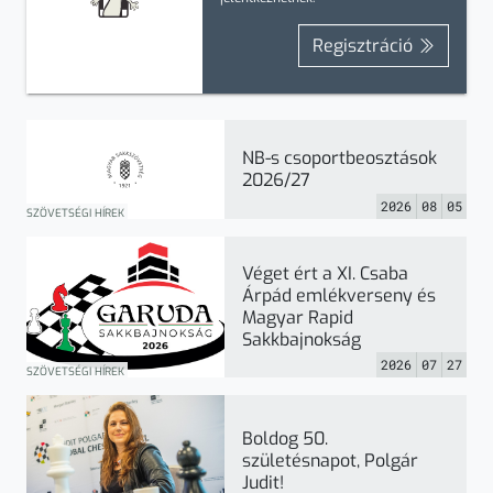
Regisztráció
NB-s csoportbeosztások
2026/27
2026
08
05
SZÖVETSÉGI HÍREK
Véget ért a XI. Csaba
Árpád emlékverseny és
Magyar Rapid
Sakkbajnokság
2026
07
27
SZÖVETSÉGI HÍREK
Boldog 50.
születésnapot, Polgár
Judit!