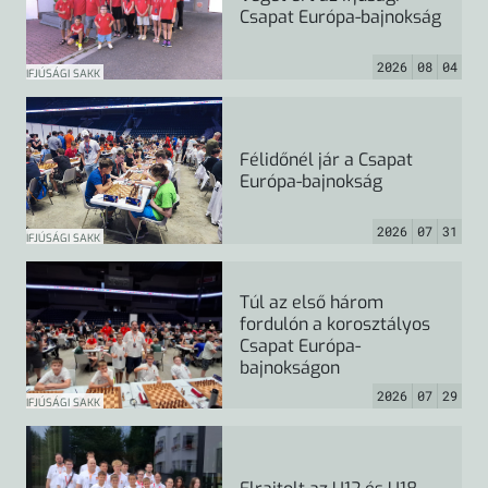
Csapat Európa-bajnokság
2026
08
04
IFJÚSÁGI SAKK
Félidőnél jár a Csapat
Európa-bajnokság
2026
07
31
IFJÚSÁGI SAKK
Túl az első három
fordulón a korosztályos
Csapat Európa-
bajnokságon
2026
07
29
IFJÚSÁGI SAKK