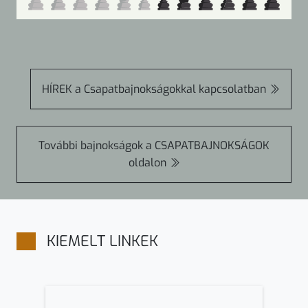
HÍREK
a Csapatbajnokságokkal kapcsolatban
További bajnokságok a
CSAPATBAJNOKSÁGOK
oldalon
KIEMELT LINKEK