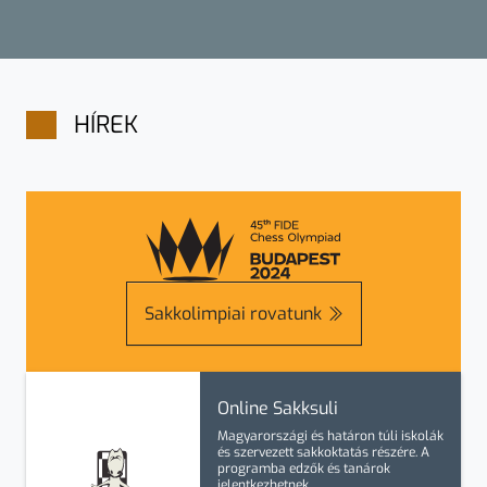
HÍREK
Sakkolimpiai rovatunk
Online Sakksuli
Magyarországi és határon túli iskolák
és szervezett sakkoktatás részére. A
programba
edzők
és
tanárok
jelentkezhetnek.