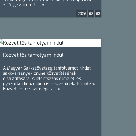
3-14-ig szünetel! … »
2026
08
03
Közvetítős tanfolyam indul!
A Magyar Sakkszövetség tanfolyamot hirdet
sakkversenyek online közvetítésének
elsajátítására. A jelentkezők elméleti és
gyakorlati képzésben is részesülnek. Tematika:
Közvetítéshez szükséges … »