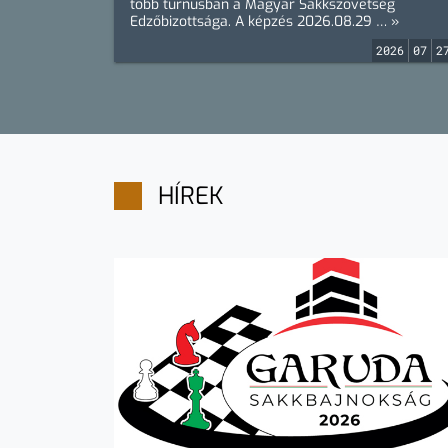
több turnusban a Magyar Sakkszövetség
Edzőbizottsága. A képzés 2026.08.29 … »
2026
07
2
HÍREK