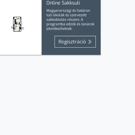
Online Sakksuli
Magyarországi és határon
túli iskolák és szervezett
sakkoktatás részére. A
programba
edzők
és
tanárok
jelentkezhetnek.
Regisztráció