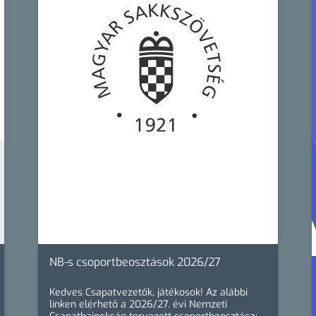
NB-s csoportbeosztások 2026/27
Kedves Csapatvezetők, játékosok! Az alábbi
linken elérhető a 2026/27. évi Nemzeti