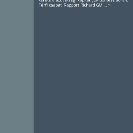
kerete a szövetségi kapitányok döntése során:
Férfi csapat: Rapport Richárd GM … »