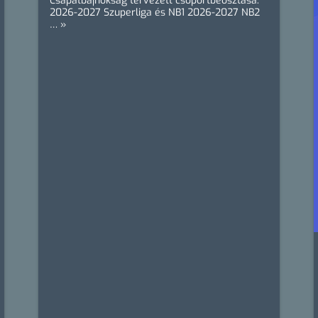
Csapatbajnokság tervezett csoportbeosztása:
2026-2027 Szuperliga és NB1 2026-2027 NB2
… »