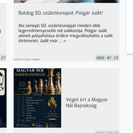
Boldog 50. születésnapot, Polgár Judit!
Ma ünnepli 50. születésnapját minden idők
legeredményesebb női sakkozója, Polgár Judit,
d
akinek pályafutása örökre megváltoztatta a sakk
történetét. Judit már … »
27
2026
07
23
SZÖVETSÉGI HÍREK
Véget ért a Magyar
Női Bajnokság