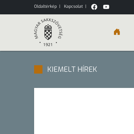
Oldaltérkép
|
Kapcsolat
|
KIEMELT HÍREK