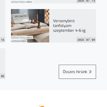
2026
07
13
SZÖVETSÉGI HÍREK
Versenybíró
tanfolyam
szeptember 4-6-ig
SZÖVETSÉGI HÍREK
16
2026
07
09
VERSENYBÍRÓ
Összes hírünk
06