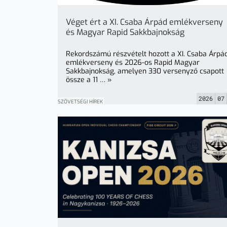
Véget ért a XI. Csaba Árpád emlékverseny
és Magyar Rapid Sakkbajnokság
Rekordszámú részvételt hozott a XI. Csaba Árpá
emlékverseny és 2026-os Rapid Magyar
Sakkbajnokság, amelyen 330 versenyző csapott
össze a 11 … »
2026
07
SZÖVETSÉGI HÍREK