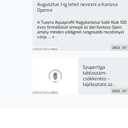
Augusztus 1-ig lehet nevezni a Kanizsa
Openre
A Tuxera Aquaprofit Nagykanizsai Sakk Klub 100
éves fennállását ünnepli az idei Kanizsa Open,
amely minden eddiginél rangosabb mezőnnyel
várja … »
2026
07
SZÖVETSÉGI HÍREK
Szuperliga
táblaszám-
csökkentés –
tájékoztató az
Elnökség általi
2026
07
SZÖVETSÉGI HÍREK
felülvizsgálatról