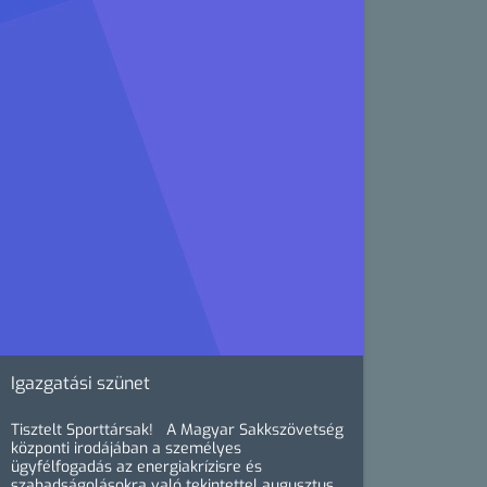
Igazgatási szünet
Tisztelt Sporttársak! A Magyar Sakkszövetség
központi irodájában a személyes
ügyfélfogadás az energiakrízisre és
szabadságolásokra való tekintettel augusztus