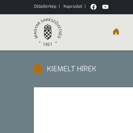
Oldaltérkép
|
Kapcsolat
|
KIEMELT HÍREK