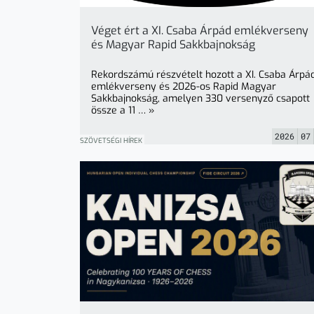
Véget ért a XI. Csaba Árpád emlékverseny
és Magyar Rapid Sakkbajnokság
Rekordszámú részvételt hozott a XI. Csaba Árpá
emlékverseny és 2026-os Rapid Magyar
Sakkbajnokság, amelyen 330 versenyző csapott
össze a 11 … »
2026
07
SZÖVETSÉGI HÍREK