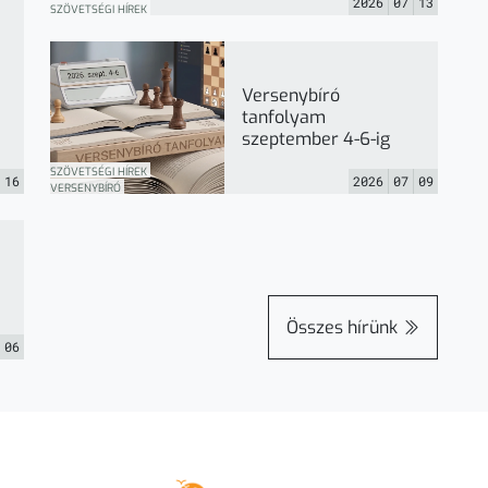
2026
07
13
SZÖVETSÉGI HÍREK
Versenybíró
tanfolyam
szeptember 4-6-ig
SZÖVETSÉGI HÍREK
16
2026
07
09
VERSENYBÍRÓ
Összes hírünk
06