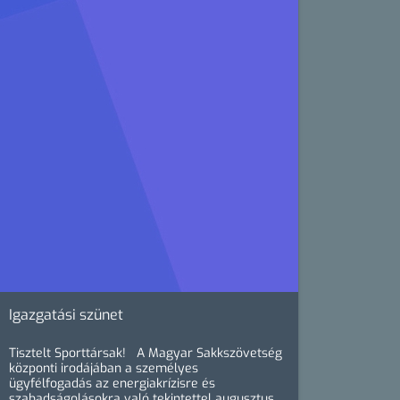
Igazgatási szünet
Tisztelt Sporttársak! A Magyar Sakkszövetség
központi irodájában a személyes
ügyfélfogadás az energiakrízisre és
szabadságolásokra való tekintettel augusztus