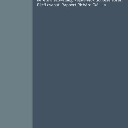
kerete a szövetségi kapitányok döntése során:
Férfi csapat: Rapport Richárd GM … »