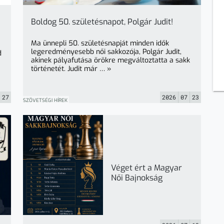
Boldog 50. születésnapot, Polgár Judit!
Ma ünnepli 50. születésnapját minden idők
legeredményesebb női sakkozója, Polgár Judit,
d
akinek pályafutása örökre megváltoztatta a sakk
történetét. Judit már … »
27
2026
07
23
SZÖVETSÉGI HÍREK
Véget ért a Magyar
Női Bajnokság