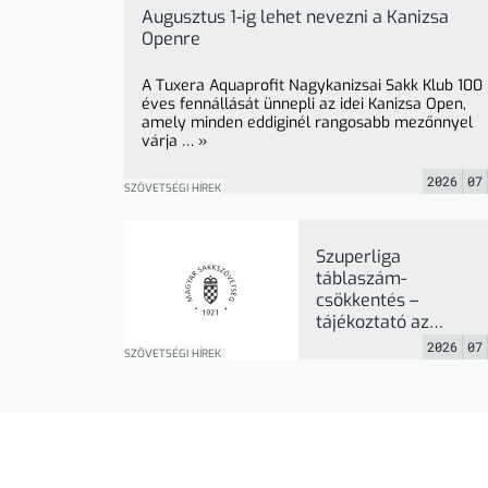
Augusztus 1-ig lehet nevezni a Kanizsa
Openre
A Tuxera Aquaprofit Nagykanizsai Sakk Klub 100
éves fennállását ünnepli az idei Kanizsa Open,
amely minden eddiginél rangosabb mezőnnyel
várja … »
2026
07
SZÖVETSÉGI HÍREK
Szuperliga
táblaszám-
csökkentés –
tájékoztató az
Elnökség általi
2026
07
SZÖVETSÉGI HÍREK
felülvizsgálatról