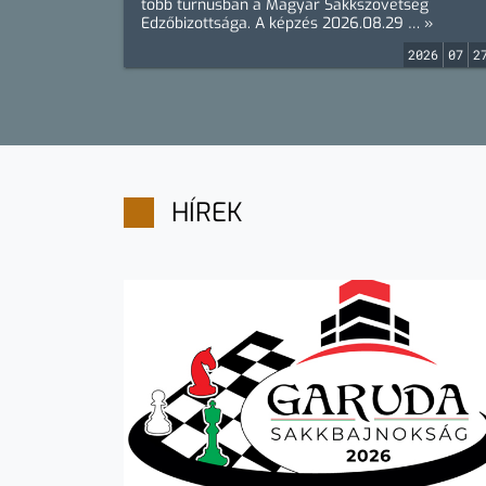
több turnusban a Magyar Sakkszövetség
Edzőbizottsága. A képzés 2026.08.29 … »
2026
07
2
HÍREK