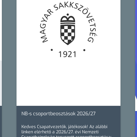
NB-s csoportbeosztások 2026/27
Kedves Csapatvezetők, játékosok! Az alábbi
linken elérhető a 2026/27. évi Nemzeti