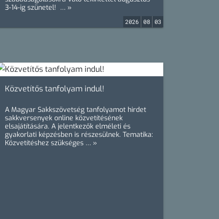
3-14-ig szünetel! … »
2026
08
03
Közvetítős tanfolyam indul!
A Magyar Sakkszövetség tanfolyamot hirdet
sakkversenyek online közvetítésének
elsajátítására. A jelentkezők elméleti és
gyakorlati képzésben is részesülnek. Tematika:
Közvetítéshez szükséges … »