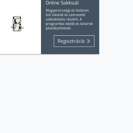
Online Sakksuli
Magyarországi és határon
túli iskolák és szervezett
sakkoktatás részére. A
programba
edzők
és
tanárok
jelentkezhetnek.
Regisztráció