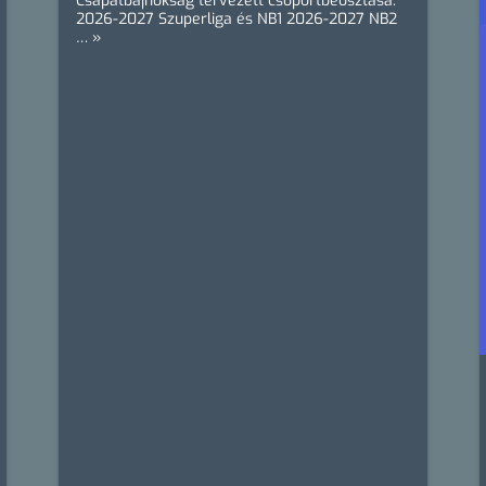
Csapatbajnokság tervezett csoportbeosztása:
2026-2027 Szuperliga és NB1 2026-2027 NB2
… »