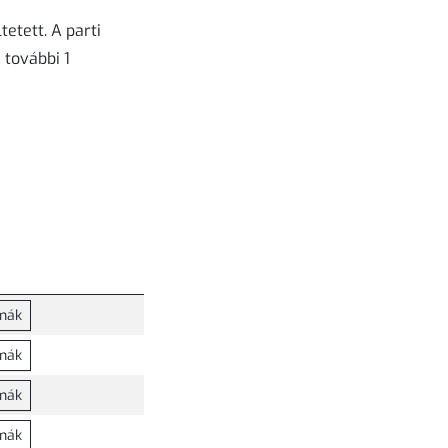
etett. A parti
további 1
mák
mák
mák
mák