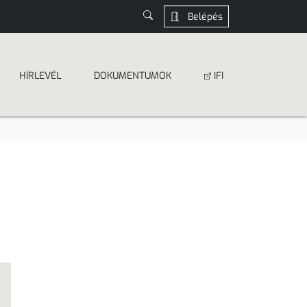
Belépés
HÍRLEVÉL
DOKUMEN­­TUMOK
IFI