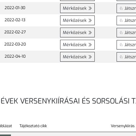
2022-01-30
Mérkőzések
♘ Játsz
2022-02-13
Mérkőzések
♘ Játsz
2022-02-27
Mérkőzések
♘ Játsz
2022-03-20
Mérkőzések
♘ Játsz
2022-04-10
Mérkőzések
♘ Játsz
 ÉVEK VERSENYKIÍRÁSAI ÉS SORSOLÁSI 
áblázat
Tájékoztató cikk
Versenykiírás