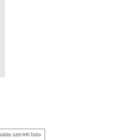
olás szerinti lista