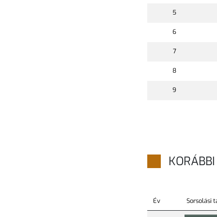
5
6
7
8
9
KORÁBBI
Év
Sorsolási t