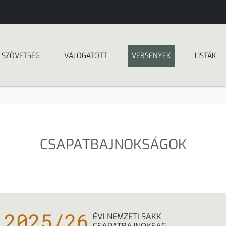
SZÖVETSÉG
VÁLOGATOTT
VERSENYEK
LISTÁK
CSAPATBAJNOKSÁGOK
2025/26
ÉVI NEMZETI SAKK