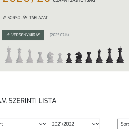
CSAPATBAJNOKSÁG
SORSOLÁSI TÁBLÁZAT
VERSENYKIÍRÁS
(2025.07.14)
M SZERINTI LISTA
Sors