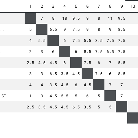
1
2
3
4
5
6
7
8
9
10
7
8
10
9.5
9
8
11
9.5
II.
5
6.5
9
7.5
9
8
9
8.5
4
5.5
6
7.5
5.5
8.5
7.5
7.5
s
2
3
6
6
8.5
7.5
6.5
7.5
2.5
4.5
4.5
6
7.5
6
7
5.5
3
3
6.5
3.5
4.5
7.5
6
8.5
4
4
3.5
4.5
6
4.5
7
7
a SE
1
3
4.5
5.5
5
6
5
7
2.5
3.5
4.5
4.5
6.5
3.5
5
5