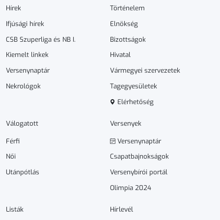
Hírek
Történelem
Ifjúsági hírek
Elnökség
CSB Szuperliga és NB I.
Bizottságok
Kiemelt linkek
Hivatal
Versenynaptár
Vármegyei szervezetek
Nekrológok
Tagegyesületek
Elérhetőség
Válogatott
Versenyek
Férfi
Versenynaptár
Női
Csapatbajnokságok
Utánpótlás
Versenybírói portál
Olimpia 2024
Listák
Hírlevél