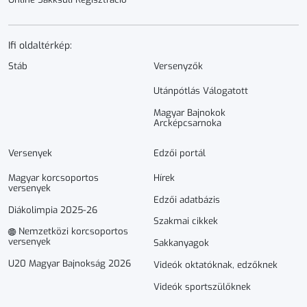
Ifi oldaltérkép:
Stáb
Versenyzők
Utánpótlás Válogatott
Magyar Bajnokok
Arcképcsarnoka
Versenyek
Edzői portál
Magyar korcsoportos
Hírek
versenyek
Edzői adatbázis
Diákolimpia 2025-26
Szakmai cikkek
Nemzetközi korcsoportos
versenyek
Sakkanyagok
U20 Magyar Bajnokság 2026
Videók oktatóknak, edzőknek
Videók sportszülőknek