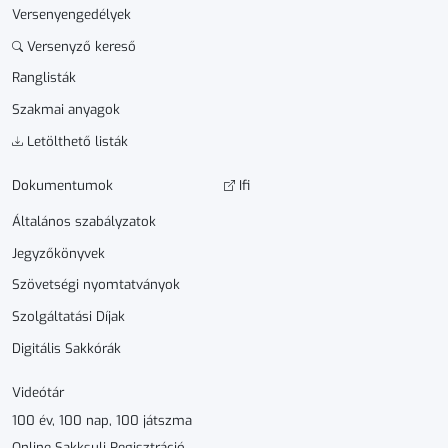
Versenyengedélyek
Versenyző kereső
Ranglisták
Szakmai anyagok
Letölthető listák
Dokumen­­tumok
Ifi
Általános szabályzatok
Jegyzőkönyvek
Szövetségi nyomtatványok
Szolgáltatási Díjak
Digitális Sakkórák
Videótár
100 év, 100 nap, 100 játszma
Online Sakksuli Regisztráció