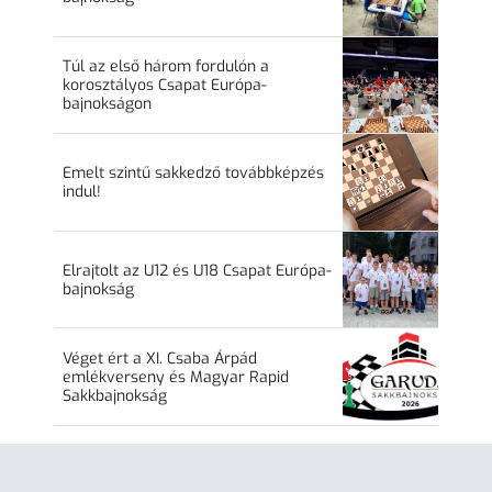
Túl az első három fordulón a
korosztályos Csapat Európa-
bajnokságon
Emelt szintű sakkedző továbbképzés
indul!
Elrajtolt az U12 és U18 Csapat Európa-
bajnokság
Véget ért a XI. Csaba Árpád
emlékverseny és Magyar Rapid
Sakkbajnokság