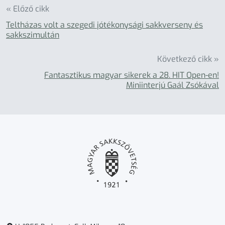
« Előző cikk
Teltházas volt a szegedi jótékonysági sakkverseny és
sakkszimultán
Következő cikk »
Fantasztikus magyar sikerek a 28. HIT Open-en!
Miniinterjú Gaál Zsókával