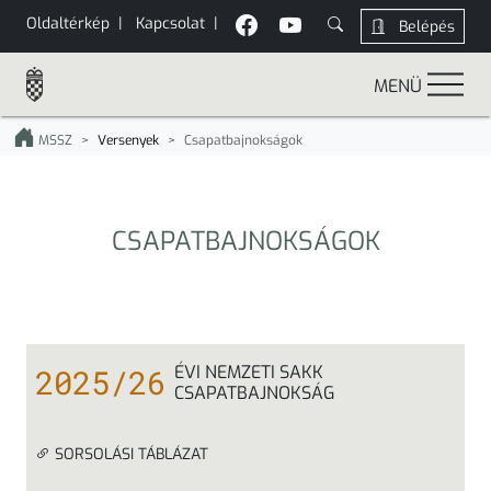
Oldaltérkép
|
Kapcsolat
|
Belépés
MENÜ
MSSZ
Versenyek
Csapatbajnokságok
CSAPATBAJNOKSÁGOK
ÉVI NEMZETI SAKK
2025/26
CSAPATBAJNOKSÁG
SORSOLÁSI TÁBLÁZAT