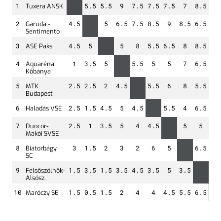
1
Tuxera ANSK
5.5
5.5
9
7.5
7.5
7.5
7
8.5
8.
2
Garuda -
4.5
5
6.5
7.5
8.5
9
8.5
6.5
9.
Sentimento
3
ASE Paks
4.5
5
5
8
5.5
6.5
8
8.5
8.
4
Aquaréna
1
3.5
5
5.5
5
5
7
6.5
8
Kőbánya
5
MTK
2.5
2.5
2
4.5
5.5
6
8
5.5
6
Budapest
6
Haladás VSE
2.5
1.5
4.5
5
4.5
5.5
4
6.5
6
7
Duocor-
2.5
1
3.5
5
4
4.5
5
5
5.
Makói SVSE
8
Biatorbágy
3
1.5
2
3
2
6
5
6.5
4.
SC
9
Felsőszölnök-
1.5
3.5
1.5
3.5
4.5
3.5
5
3.5
3.
Alsósz.
10
Maróczy SE
1.5
0.5
1.5
2
4
4
4.5
5.5
6.5