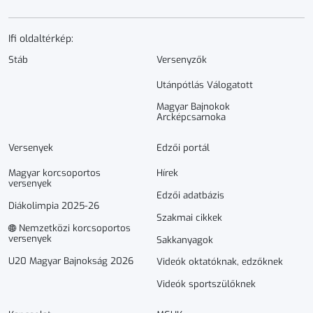
Ifi oldaltérkép:
Stáb
Versenyzők
Utánpótlás Válogatott
Magyar Bajnokok
Arcképcsarnoka
Versenyek
Edzői portál
Magyar korcsoportos
Hírek
versenyek
Edzői adatbázis
Diákolimpia 2025-26
Szakmai cikkek
Nemzetközi korcsoportos
versenyek
Sakkanyagok
U20 Magyar Bajnokság 2026
Videók oktatóknak, edzőknek
Videók sportszülőknek