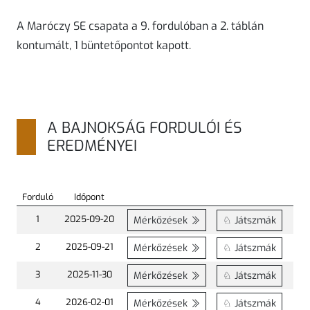
A Maróczy SE csapata a 9. fordulóban a 2. táblán
kontumált, 1 büntetőpontot kapott.
A BAJNOKSÁG FORDULÓI ÉS
EREDMÉNYEI
Forduló
Időpont
1
2025-09-20
Mérkőzések
♘ Játszmák
2
2025-09-21
Mérkőzések
♘ Játszmák
3
2025-11-30
Mérkőzések
♘ Játszmák
4
2026-02-01
Mérkőzések
♘ Játszmák