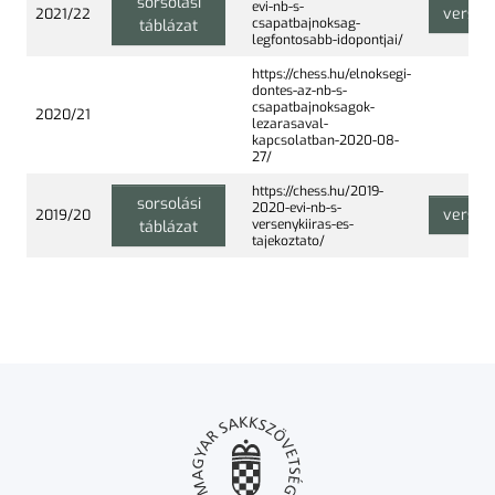
sorsolási
evi-nb-s-
verseny
2021/22
csapatbajnoksag-
táblázat
legfontosabb-idopontjai/
https://chess.hu/elnoksegi-
dontes-az-nb-s-
csapatbajnoksagok-
2020/21
lezarasaval-
kapcsolatban-2020-08-
27/
https://chess.hu/2019-
sorsolási
2020-evi-nb-s-
verseny
2019/20
versenykiiras-es-
táblázat
tajekoztato/