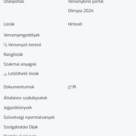
Utánpótlás
Versenybírói portál
Olimpia 2024
Listák
Hírlevél
Versenyengedélyek
Versenyző kereső
Ranglisták
Szakmai anyagok
Letölthető listák
Dokumen­­tumok
Ifi
Általános szabályzatok
Jegyzőkönyvek
Szövetségi nyomtatványok
Szolgáltatási Díjak