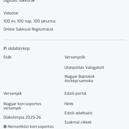
Digitális Sakkórák
Videótár
100 év, 100 nap, 100 játszma
Online Sakksuli Regisztráció
Ifi oldaltérkép:
Stáb
Versenyzők
Utánpótlás Válogatott
Magyar Bajnokok
Arcképcsarnoka
Versenyek
Edzői portál
Magyar korcsoportos
Hírek
versenyek
Edzői adatbázis
Diákolimpia 2025-26
Szakmai cikkek
Nemzetközi korcsoportos