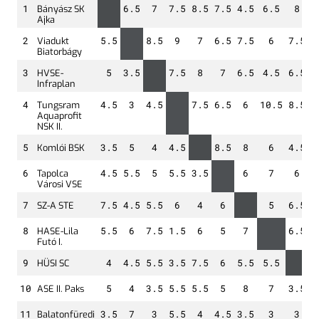
1
Bányász SK
6.5
7
7.5
8.5
7.5
4.5
6.5
8
Ajka
2
Viadukt
5.5
8.5
9
7
6.5
7.5
6
7.5
Biatorbágy
3
HVSE-
5
3.5
7.5
8
7
6.5
4.5
6.5
8
Infraplan
4
Tungsram
4.5
3
4.5
7.5
6.5
6
10.5
8.5
6
Aquaprofit
NSK II.
5
Komlói BSK
3.5
5
4
4.5
8.5
8
6
4.5
6
6
Tapolca
4.5
5.5
5
5.5
3.5
6
7
6
Városi VSE
7
SZ-A STE
7.5
4.5
5.5
6
4
6
5
6.5
8
HASE-Lila
5.5
6
7.5
1.5
6
5
7
6.5
Futó I.
9
HÜSI SC
4
4.5
5.5
3.5
7.5
6
5.5
5.5
8
10
ASE II. Paks
5
4
3.5
5.5
5.5
5
8
7
3.5
11
Balatonfüredi
3.5
7
3
5.5
4
4.5
3.5
3
3
4