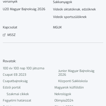
versenyek
Sakkanyagok
U20 Magyar Bajnokság 2026
Videók oktatóknak, edzőknek
Videók sportszülőknek
Kapcsolat
MGUK
MSSZ
Rovatok:
100 év 100 nap 100 játszma
Junior Magyar Bajnokság
Csapat EB 2023
2026
Csapatbajnokság
Központi Sakkiskola
Edzői portál
Magyarok külföldön
Szakmai cikkek
Nekrológok
Fegyelmi határozat
Olimpia2024