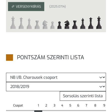
VERSENYKIÍRÁS
(2025.07.14)
PONTSZÁM SZERINTI LISTA
Sorsolás szerinti lista
Csapat
1
2
3
4
5
6
7
8
9