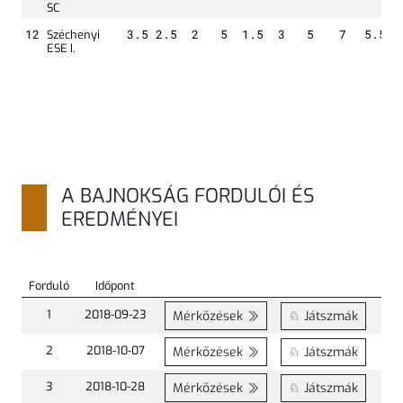
SC
12
Széchenyi
3.5
2.5
2
5
1.5
3
5
7
5.5
ESE I.
A BAJNOKSÁG FORDULÓI ÉS
EREDMÉNYEI
Forduló
Időpont
1
2018-09-23
Mérkőzések
♘ Játszmák
2
2018-10-07
Mérkőzések
♘ Játszmák
3
2018-10-28
Mérkőzések
♘ Játszmák