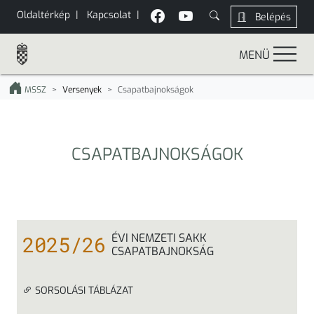
Oldaltérkép
|
Kapcsolat
|
Belépés
MENÜ
MSSZ
Versenyek
Csapatbajnokságok
CSAPATBAJNOKSÁGOK
ÉVI NEMZETI SAKK
2025/26
CSAPATBAJNOKSÁG
SORSOLÁSI TÁBLÁZAT