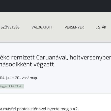
SZÖVETSÉG
VÁLOGATOTT
VERSENYEK
LISTÁK
ékó remizett Caruanával, holtversenybe
ásodikként végzett
14. július 20., vasárnap
agyarok külföldön
a másfél pontos előnnyel nyerte meg a 42.