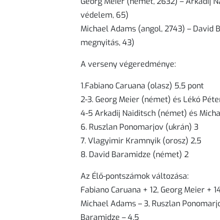
Georg Meier (német, 2632) – Arkadij Na
védelem, 65)
Michael Adams (angol, 2743) – David B
megnyitás, 43)
A verseny végeredménye:
1.Fabiano Caruana (olasz) 5,5 pont
2-3. Georg Meier (német) és Lékó Pét
4-5 Arkadij Naiditsch (német) és Mich
6. Ruszlan Ponomarjov (ukrán) 3
7. Vlagyimir Kramnyik (orosz) 2,5
8. David Baramidze (német) 2
Az Élő-pontszámok változása:
Fabiano Caruana + 12, Georg Meier + 14,1
Michael Adams – 3, Ruszlan Ponomarjov
Baramidze – 4,5