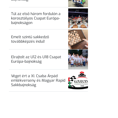
Túl az első három fordulón a
korosztályos Csapat Európa-
bajnokságon
Emelt szintű sakkedző
továbbképzés indul!
Elrajtolt az U12 és U18 Csapat
Európa-bajnokság
Véget ért a XI. Csaba Árpád
emlékverseny és Magyar Rapid
Sakkbajnokság