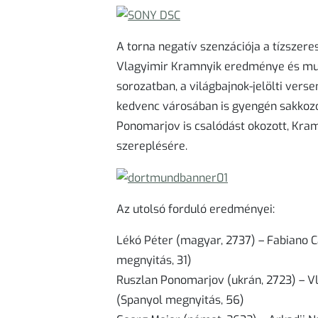
A torna negatív szenzációja a tízszer
Vlagyimir Kramnyik eredménye és muta
sorozatban, a világbajnok-jelölti vers
kedvenc városában is gyengén sakkozot
Ponomarjov is csalódást okozott, Kra
szereplésére.
Az utolsó forduló eredményei:
Lékó Péter (magyar, 2737) – Fabiano C
megnyitás, 31)
Ruszlan Ponomarjov (ukrán, 2723) – Vl
(Spanyol megnyitás, 56)