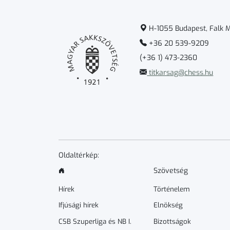
H-1055 Budapest, Falk Mi
+36 20 539-9209
(+36 1) 473-2360
titkarsag@chess.hu
Oldaltérkép:
Szövetség
Hírek
Történelem
Ifjúsági hírek
Elnökség
CSB Szuperliga és NB I.
Bizottságok