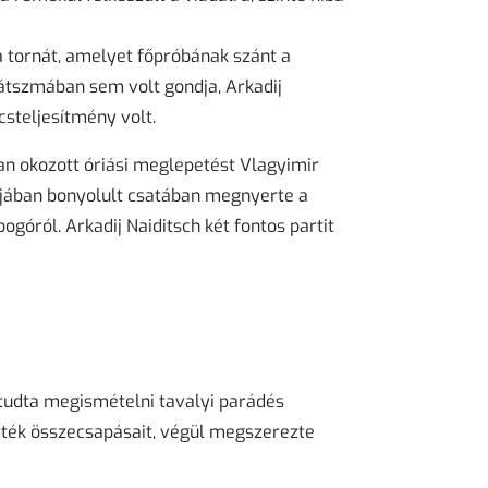
a tornát, amelyet főpróbának szánt a
játszmában sem volt gondja, Arkadij
csteljesítmény volt.
an okozott óriási meglepetést Vlagyimir
ijában bonyolult csatában megnyerte a
bogóról. Arkadij Naiditsch két fontos partit
udta megismételni tavalyi parádés
érték összecsapásait, végül megszerezte