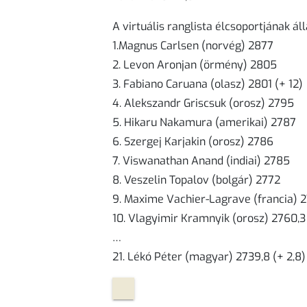
A virtuális ranglista élcsoportjának áll
1.Magnus Carlsen (norvég) 2877
2. Levon Aronjan (örmény) 2805
3. Fabiano Caruana (olasz) 2801 (+ 12)
4. Alekszandr Griscsuk (orosz) 2795
5. Hikaru Nakamura (amerikai) 2787
6. Szergej Karjakin (orosz) 2786
7. Viswanathan Anand (indiai) 2785
8. Veszelin Topalov (bolgár) 2772
9. Maxime Vachier-Lagrave (francia) 27
10. Vlagyimir Kramnyik (orosz) 2760,3 (
…
21. Lékó Péter (magyar) 2739,8 (+ 2,8)