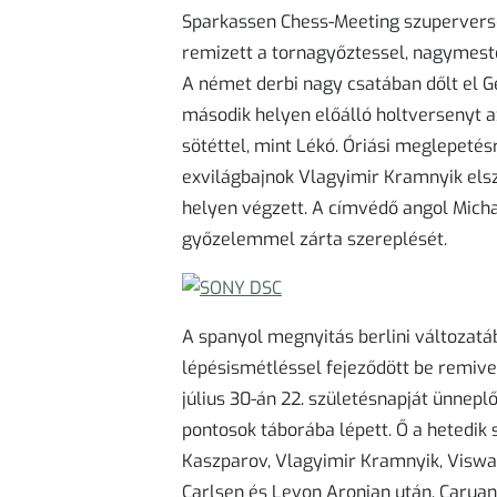
Sparkassen Chess-Meeting szuperverse
remizett a tornagyőztessel, nagymester
A német derbi nagy csatában dőlt el Ge
második helyen előálló holtversenyt az
sötéttel, mint Lékó. Óriási meglepetés
exvilágbajnok Vlagyimir Kramnyik els
helyen végzett. A címvédő angol Micha
győzelemmel zárta szereplését.
A spanyol megnyitás berlini változatá
lépésismétléssel fejeződött be remivel
július 30-án 22. születésnapját ünnepl
pontosok táborába lépett. Ő a hetedik s
Kaszparov, Vlagyimir Kramnyik, Viswa
Carlsen és Levon Aronjan után. Caruana