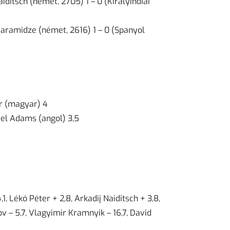
iditsch (német, 2705) 1 – 0 (Királyindiai
aramidze (német, 2616) 1 – 0 (Spanyol
er (magyar) 4
ael Adams (angol) 3,5
, Lékó Péter + 2,8, Arkadij Naiditsch + 3,8,
 – 5,7, Vlagyimir Kramnyik – 16,7, David