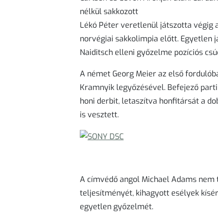
nélkül sakkozott
Lékó Péter veretlenül játszotta végig 
norvégiai sakkolimpia előtt. Egyetlen 
Naiditsch elleni győzelme pozíciós csú
A német Georg Meier az első fordulób
Kramnyik legyőzésével. Befejező part
honi derbit, letaszítva honfitársát a do
is vesztett.
A címvédő angol Michael Adams nem t
teljesítményét, kihagyott esélyek kís
egyetlen győzelmét.