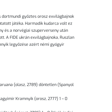
es dortmundi győztes orosz exvilágbajnok
tott játéka. Harmadik kudarca volt ez
eny és a norvégiai szuperverseny után
t. A FIDE ukrán exvilágbajnoka, Ruszlan
mnyik legyőzése azért némi gyógyír
aruana (olasz, 2789) döntetlen (Spanyol
agyimir Kramnyik (orosz, 2777) 1 – 0