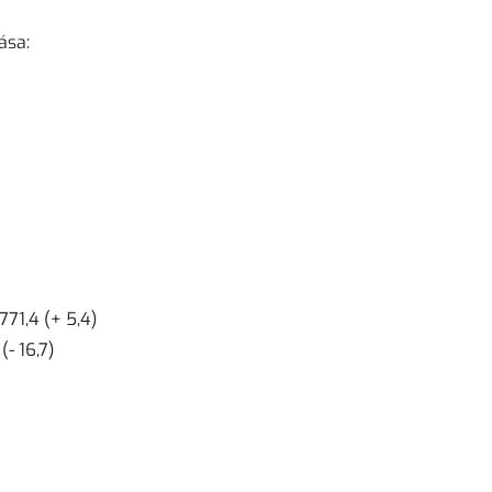
ása:
71,4 (+ 5,4)
- 16,7)