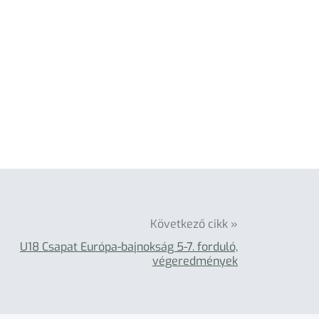
Következő cikk »
U18 Csapat Európa-bajnokság 5-7. forduló,
végeredmények