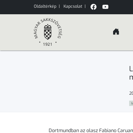
Oldaltérkép
|
Kapcsolat
|
L
m
20
M
Dortmundban az olasz Fabiano Caruan