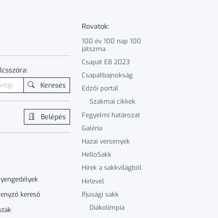
Rovatok:
100 év 100 nap 100
játszma
Csapat EB 2023
lcsszóra:
Csapatbajnokság
Keresés
Edzői portál
Szakmai cikkek
Fegyelmi határozat
Belépés
Galéria
Hazai versenyek
HelloSakk
Hírek a sakkvilágból
nyengedélyek
Hírlevél
Ifjúsági sakk
enyző kereső
Diákolimpia
sták