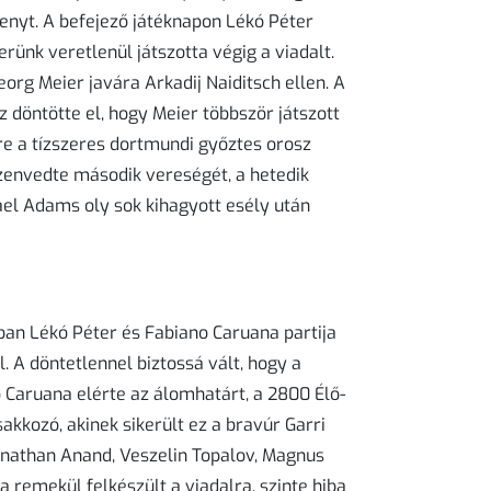
nyt. A befejező játéknapon Lékó Péter
ünk veretlenül játszotta végig a viadalt.
org Meier javára Arkadij Naiditsch ellen. A
 döntötte el, hogy Meier többször játszott
re a tízszeres dortmundi győztes orosz
zenvedte második vereségét, a hetedik
el Adams oly sok kihagyott esély után
ban Lékó Péter és Fabiano Caruana partija
. A döntetlennel biztossá vált, hogy a
ő Caruana elérte az álomhatárt, a 2800 Élő-
akkozó, akinek sikerült ez a bravúr Garri
nathan Anand, Veszelin Topalov, Magnus
 remekül felkészült a viadalra, szinte hiba