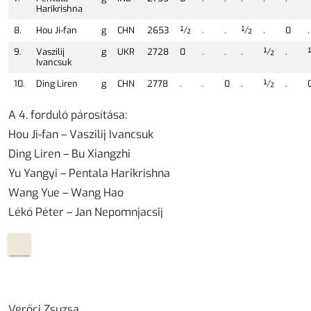
Harikrishna
8.
Hou Ji-fan
g
CHN
2653
½
.
.
½
.
0
.
9.
Vaszilij
g
UKR
2728
0
.
.
.
½
.
Ivancsuk
10.
Ding Liren
g
CHN
2778
.
.
0
.
½
.
A 4. forduló párosítása:
Hou Ji-fan – Vaszilij Ivancsuk
Ding Liren – Bu Xiangzhi
Yu Yangyi – Pentala Harikrishna
Wang Yue – Wang Hao
Lékó Péter – Jan Nepomnjacsij
Verőci Zsuzsa