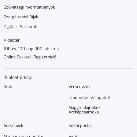
Szövetségi nyomtatványok
Szolgáltatási Díjak
Digitális Sakkórák
Videótár
100 év, 100 nap, 100 játszma
Online Sakksuli Regisztráció
Ifi oldaltérkép:
Stáb
Versenyzők
Utánpótlás Válogatott
Magyar Bajnokok
Arcképcsarnoka
Versenyek
Edzői portál
Magyar korcsoportos
Hírek