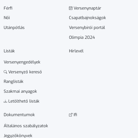
Férfi
Versenynaptár
Női
Csapatbajnokságok
Utánpótlás
Versenybírói portál
Olimpia 2024
Listák
Hírlevél
Versenyengedélyek
Versenyző kereső
Ranglisták
Szakmai anyagok
Letölthető listák
Dokumen­­tumok
Ifi
Általános szabályzatok
Jegyzőkönyvek