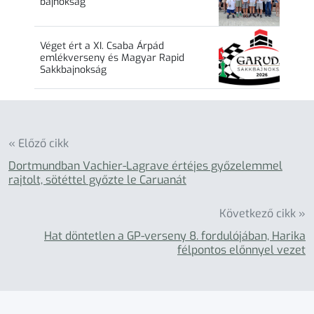
bajnokság
Véget ért a XI. Csaba Árpád
emlékverseny és Magyar Rapid
Sakkbajnokság
« Előző cikk
Dortmundban Vachier-Lagrave értéjes győzelemmel
rajtolt, sötéttel győzte le Caruanát
Következő cikk »
Hat döntetlen a GP-verseny 8. fordulójában, Harika
félpontos előnnyel vezet