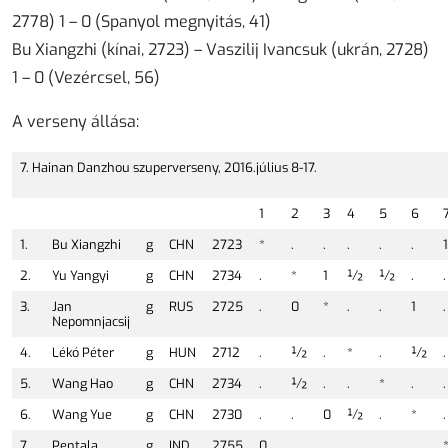
2778) 1 – 0 (Spanyol megnyitás, 41)
Bu Xiangzhi (kínai, 2723) – Vaszilij Ivancsuk (ukrán, 2728)
1 – 0 (Vezércsel, 56)
A verseny állása:
7. Hainan Danzhou szuperverseny,
2016.július 8-17.
1
2
3
4
5
6
1.
Bu Xiangzhi
g
CHN
2723
*
.
.
.
.
.
1
2.
Yu Yangyi
g
CHN
2734
.
*
1
½
½
.
.
3.
Jan
g
RUS
2725
.
0
*
.
.
1
.
Nepomnjacsij
4.
Lékó Péter
g
HUN
2712
.
½
.
*
.
½
.
5.
Wang Hao
g
CHN
2734
.
½
.
.
*
.
.
6.
Wang Yue
g
CHN
2730
.
.
0
½
.
*
.
7.
Pentala
g
IND
2755
0
.
.
.
.
.