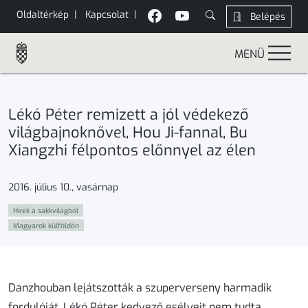
Oldaltérkép
|
Kapcsolat
|
Belépés
MENÜ
Lékó Péter remizett a jól védekező
világbajnoknővel, Hou Ji-fannal, Bu
Xiangzhi félpontos előnnyel az élen
2016. július 10., vasárnap
Hírek a sakkvilágból
Magyarok külföldön
Danzhouban lejátszották a szuperverseny harmadik
fordulóját. Lékó Péter kedvező esélyeit nem tudta