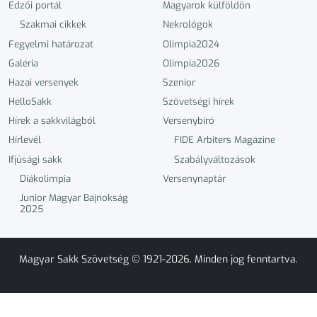
Edzői portál
Magyarok külföldön
Szakmai cikkek
Nekrológok
Fegyelmi határozat
Olimpia2024
Galéria
Olimpia2026
Hazai versenyek
Szenior
HelloSakk
Szövetségi hírek
Hírek a sakkvilágból
Versenybíró
Hírlevél
FIDE Arbiters Magazine
Ifjúsági sakk
Szabályváltozások
Diákolimpia
Versenynaptár
Junior Magyar Bajnokság
2025
Magyar Sakk Szövetség © 1921-2026. Minden jog fenntartva.