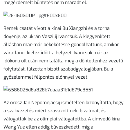
megérdemelt büntetés nem maradt el.
Remek csatát vívott a kínai Bu Xiangzhi és a torna
doyenje, az ukrán Vaszilij Ivancsuk. A kiegyenlített
állásban már-már békekötésre gondolhattunk, amikor
váratlanul kiéleződött a helyzet. Ivancsuk már az
időkontroll után nem találta meg a döntetlenhez vezető
folytatást, túlzottan bízott szabadgyalogjában. Bu a
győzelemmel félpontos előnnyel vezet.
Az orosz Jan Nepomnjacsij ismételten bizonyította, hogy
a szakvezetés miért szavazott neki bizalmat, és
válogatták be az olimpiai válogatottba. A címvédő kínai
Wang Yue ellen addig bűvészkedett, míg a