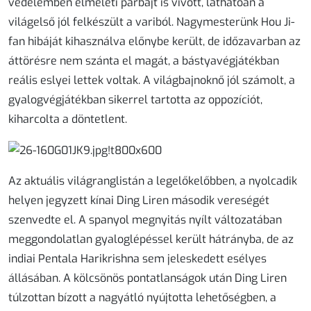
védelemben elméleti párbajt is vívott, láthatóan a
világelső jól felkészült a variból. Nagymesterünk Hou Ji-
fan hibáját kihasználva előnybe került, de időzavarban az
áttörésre nem szánta el magát, a bástyavégjátékban
reális eslyei lettek voltak. A világbajnoknő jól számolt, a
gyalogvégjátékban sikerrel tartotta az oppozíciót,
kiharcolta a döntetlent.
Az aktuális világranglistán a legelőkelőbben, a nyolcadik
helyen jegyzett kínai Ding Liren második vereségét
szenvedte el. A spanyol megnyitás nyílt változatában
meggondolatlan gyaloglépéssel került hátrányba, de az
indiai Pentala Harikrishna sem jeleskedett esélyes
állásában. A kölcsönös pontatlanságok után Ding Liren
túlzottan bízott a nagyátló nyújtotta lehetőségben, a