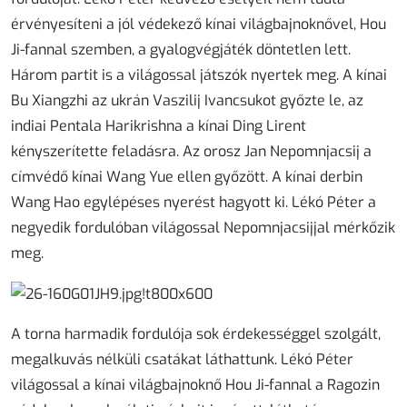
érvényesíteni a jól védekező kínai világbajnoknővel, Hou
Ji-fannal szemben, a gyalogvégjáték döntetlen lett.
Három partit is a világossal játszók nyertek meg. A kínai
Bu Xiangzhi az ukrán Vaszilij Ivancsukot győzte le, az
indiai Pentala Harikrishna a kínai Ding Lirent
kényszerítette feladásra. Az orosz Jan Nepomnjacsij a
címvédő kínai Wang Yue ellen győzött. A kínai derbin
Wang Hao egylépéses nyerést hagyott ki. Lékó Péter a
negyedik fordulóban világossal Nepomnjacsijjal mérkőzik
meg.
A torna harmadik fordulója sok érdekességgel szolgált,
megalkuvás nélküli csatákat láthattunk. Lékó Péter
világossal a kínai világbajnoknő Hou Ji-fannal a Ragozin