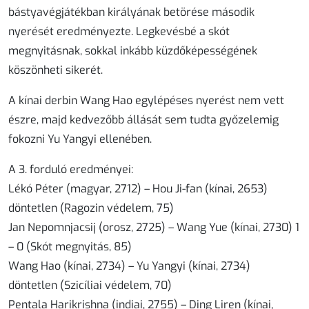
bástyavégjátékban királyának betörése második
nyerését eredményezte. Legkevésbé a skót
megnyitásnak, sokkal inkább küzdőképességének
köszönheti sikerét.
A kínai derbin Wang Hao egylépéses nyerést nem vett
észre, majd kedvezőbb állását sem tudta győzelemig
fokozni Yu Yangyi ellenében.
A 3. forduló eredményei:
Lékó Péter (magyar, 2712) – Hou Ji-fan (kínai, 2653)
döntetlen (Ragozin védelem, 75)
Jan Nepomnjacsij (orosz, 2725) – Wang Yue (kínai, 2730) 1
– 0 (Skót megnyitás, 85)
Wang Hao (kínai, 2734) – Yu Yangyi (kínai, 2734)
döntetlen (Szicíliai védelem, 70)
Pentala Harikrishna (indiai, 2755) – Ding Liren (kínai,