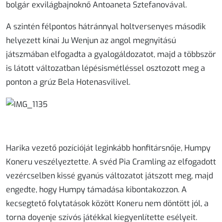
bolgár exvilágbajnoknő Antoaneta Sztefanovával.
A szintén félpontos hátránnyal holtversenyes második
helyezett kínai Ju Wenjun az angol megnyitású
játszmában elfogadta a gyalogáldozatot, majd a többször
is látott változatban lépésismétléssel osztozott meg a
ponton a grúz Bela Hotenasvilivel.
Harika vezető pozícióját leginkább honfitársnője, Humpy
Koneru veszélyeztette. A svéd Pia Cramling az elfogadott
vezércselben kissé gyanús változatot játszott meg, majd
engedte, hogy Humpy támadása kibontakozzon. A
kecsegtető folytatások között Koneru nem döntött jól, a
torna doyenje szívós játékkal kiegyenlítette esélyeit.