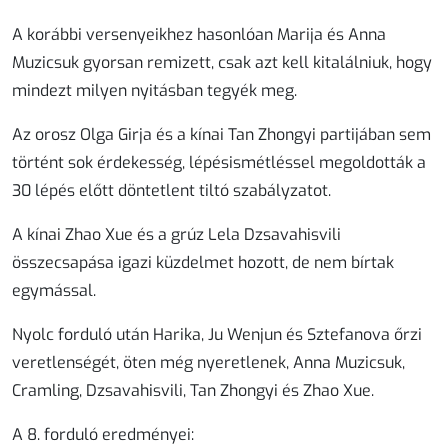
A korábbi versenyeikhez hasonlóan Marija és Anna
Muzicsuk gyorsan remizett, csak azt kell kitalálniuk, hogy
mindezt milyen nyitásban tegyék meg.
Az orosz Olga Girja és a kínai Tan Zhongyi partijában sem
történt sok érdekesség, lépésismétléssel megoldották a
30 lépés előtt döntetlent tiltó szabályzatot.
A kínai Zhao Xue és a grúz Lela Dzsavahisvili
összecsapása igazi küzdelmet hozott, de nem bírtak
egymással.
Nyolc forduló után Harika, Ju Wenjun és Sztefanova őrzi
veretlenségét, öten még nyeretlenek, Anna Muzicsuk,
Cramling, Dzsavahisvili, Tan Zhongyi és Zhao Xue.
A 8. forduló eredményei: