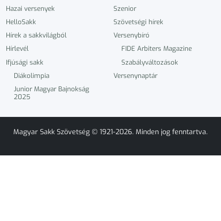
Hazai versenyek
Szenior
HelloSakk
Szövetségi hírek
Hírek a sakkvilágból
Versenybíró
Hírlevél
FIDE Arbiters Magazine
Ifjúsági sakk
Szabályváltozások
Diákolimpia
Versenynaptár
Junior Magyar Bajnokság
2025
Magyar Sakk Szövetség © 1921-2026. Minden jog fenntartva.