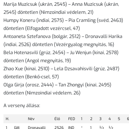
Marija Muzicsuk (ukrán, 2545) – Anna Muzicsuk (ukrán,
2545) döntetlen (Nimzoindiai védelem, 21)
Humpy Koneru (indiai, 2575) – Pia Cramling (svéd, 2463)
döntetlen (Elfogadott vezércsel, 47)
Antoaneta Sztefanova (bolgár, 2512) – Dronavalli Harika
(indiai, 2526) döntetlen (Vezérgyalog megnyitás, 16)
Bela Hotenasvili (grúz, 2454) – Ju Wenjun (kínai, 2578)
döntetlen (Angol megnyitás, 19)
Zhao Xue (kínai, 2510) – Lela Dzsavahisvili (grúz, 2487)
döntetlen (Benkő-csel, 57)
Olga Girja (orosz, 2444) – Tan Zhongyi (kínai, 2495)
döntetlen (Nimzoindiai védelem, 26)
A verseny állása:
H.
Név
Élő
FED
1
2
3
4
5
1
GM
Dronavalli
2526
IND
*
1
½
½