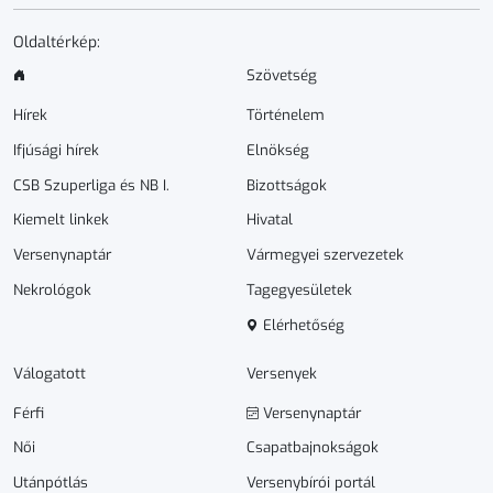
Oldaltérkép:
Szövetség
Hírek
Történelem
Ifjúsági hírek
Elnökség
CSB Szuperliga és NB I.
Bizottságok
Kiemelt linkek
Hivatal
Versenynaptár
Vármegyei szervezetek
Nekrológok
Tagegyesületek
Elérhetőség
Válogatott
Versenyek
Férfi
Versenynaptár
Női
Csapatbajnokságok
Utánpótlás
Versenybírói portál