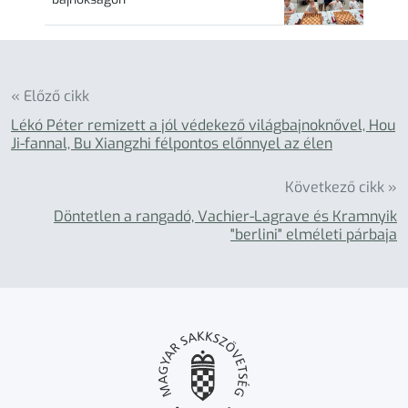
« Előző cikk
Lékó Péter remizett a jól védekező világbajnoknővel, Hou
Ji-fannal, Bu Xiangzhi félpontos előnnyel az élen
Következő cikk »
Döntetlen a rangadó, Vachier-Lagrave és Kramnyik
"berlini" elméleti párbaja