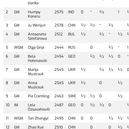
Harika
2
GM
Humpy
2575
IND
0
*
½
1
Koneru
3
GM
Ju Wenjun
2578
CHN
½
½
*
½
4
GM
Antoaneta
2512
BUL
½
½
*
½
Sztefanova
5
WGM
Olga Girja
2444
RUS
0
½
*
1
6
GM
Bela
2454
GEO
½
½
½
0
*
Hotenasvili
7
GM
Marija
2545
UKR
½
½
½
½
Muzicsuk
8
GM
Anna
2545
UKR
½
0
½
Muzicsuk
9
GM
Pia Cramling
2463
SWE
½
½
0
½
10
IM
Lela
2487
GEO
0
½
½
0
Dzsavahisvili
11
WGM
Tan Zhongyi
2495
CHN
0
0
½
½
12
GM
Zhao Xue
2510
CHN
0
0
½