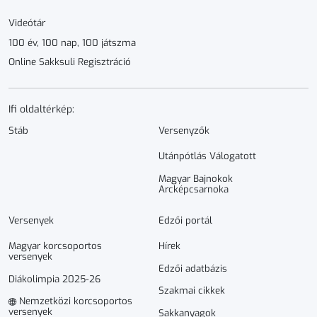
Videótár
100 év, 100 nap, 100 játszma
Online Sakksuli Regisztráció
Ifi oldaltérkép:
Stáb
Versenyzők
Utánpótlás Válogatott
Magyar Bajnokok
Arcképcsarnoka
Versenyek
Edzői portál
Magyar korcsoportos
Hírek
versenyek
Edzői adatbázis
Diákolimpia 2025-26
Szakmai cikkek
Nemzetközi korcsoportos
versenyek
Sakkanyagok