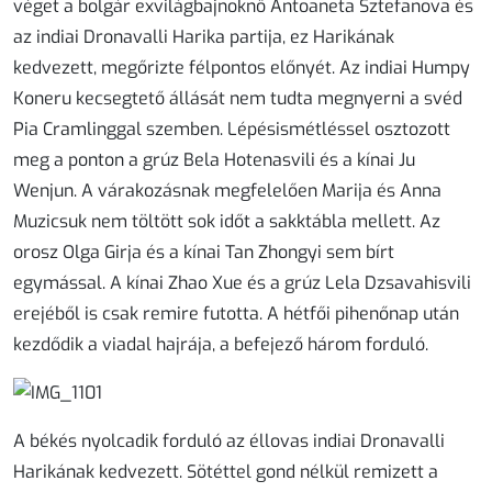
véget a bolgár exvilágbajnoknő Antoaneta Sztefanova és
az indiai Dronavalli Harika partija, ez Harikának
kedvezett, megőrizte félpontos előnyét. Az indiai Humpy
Koneru kecsegtető állását nem tudta megnyerni a svéd
Pia Cramlinggal szemben. Lépésismétléssel osztozott
meg a ponton a grúz Bela Hotenasvili és a kínai Ju
Wenjun. A várakozásnak megfelelően Marija és Anna
Muzicsuk nem töltött sok időt a sakktábla mellett. Az
orosz Olga Girja és a kínai Tan Zhongyi sem bírt
egymással. A kínai Zhao Xue és a grúz Lela Dzsavahisvili
erejéből is csak remire futotta. A hétfői pihenőnap után
kezdődik a viadal hajrája, a befejező három forduló.
A békés nyolcadik forduló az éllovas indiai Dronavalli
Harikának kedvezett. Sötéttel gond nélkül remizett a