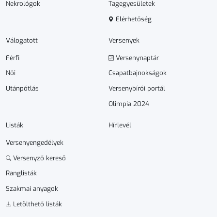
Nekrológok
Tagegyesületek
Elérhetőség
Válogatott
Versenyek
Férfi
Versenynaptár
Női
Csapatbajnokságok
Utánpótlás
Versenybírói portál
Olimpia 2024
Listák
Hírlevél
Versenyengedélyek
Versenyző kereső
Ranglisták
Szakmai anyagok
Letölthető listák