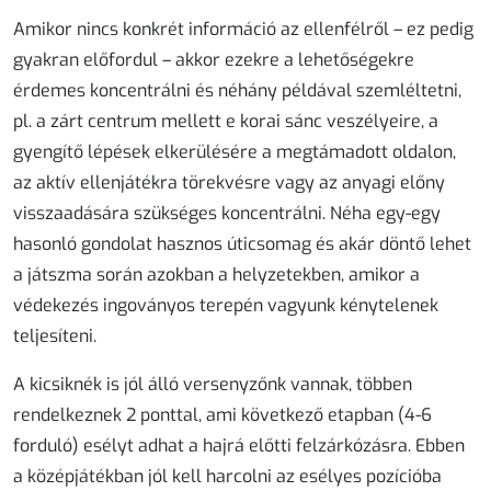
Amikor nincs konkrét információ az ellenfélről – ez pedig
gyakran előfordul – akkor ezekre a lehetőségekre
érdemes koncentrálni és néhány példával szemléltetni,
pl. a zárt centrum mellett e korai sánc veszélyeire, a
gyengítő lépések elkerülésére a megtámadott oldalon,
az aktív ellenjátékra törekvésre vagy az anyagi előny
visszaadására szükséges koncentrálni. Néha egy-egy
hasonló gondolat hasznos úticsomag és akár döntő lehet
a játszma során azokban a helyzetekben, amikor a
védekezés ingoványos terepén vagyunk kénytelenek
teljesíteni.
A kicsiknék is jól álló versenyzőnk vannak, többen
rendelkeznek 2 ponttal, ami következő etapban (4-6
forduló) esélyt adhat a hajrá előtti felzárkózásra. Ebben
a középjátékban jól kell harcolni az esélyes pozícióba