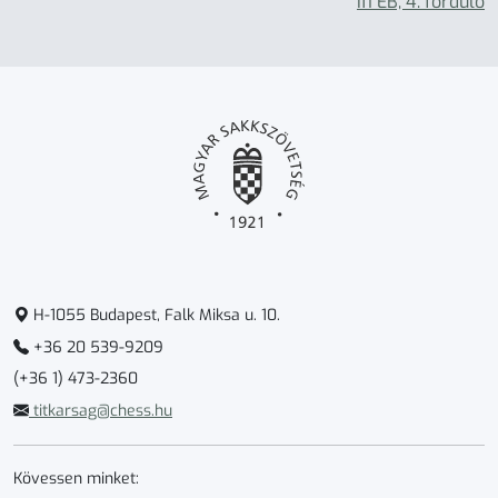
Ifi EB, 4. forduló
H-1055 Budapest, Falk Miksa u. 10.
+36 20 539-9209
(+36 1) 473-2360
titkarsag@chess.hu
Kövessen minket: