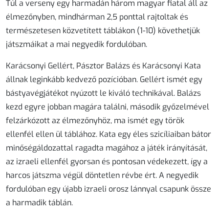
Túl a verseny egy harmadán három magyar fiatal áll az
élmezőnyben, mindhárman 2,5 ponttal rajtoltak és
természetesen közvetített táblákon (1-10) követhetjük
játszmáikat a mai negyedik fordulóban.
Karácsonyi Gellért, Pásztor Balázs és Karácsonyi Kata
állnak leginkább kedvező pozícióban. Gellért ismét egy
bástyavégjátékot nyúzott le kiváló technikával. Balázs
kezd egyre jobban magára találni, második győzelmével
felzárkózott az élmezőnyhöz, ma ismét egy török
ellenfél ellen ül táblához. Kata egy éles szicíliaiban bátor
minőségáldozattal ragadta magához a játék irányítását,
az izraeli ellenfél gyorsan és pontosan védekezett, így a
harcos játszma végül döntetlen révbe ért. A negyedik
fordulóban egy újabb izraeli orosz lánnyal csapunk össze
a harmadik táblán.