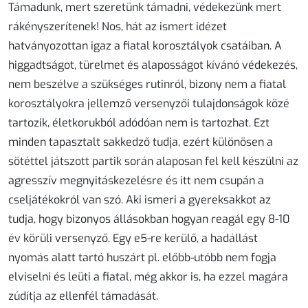
Támadunk, mert szeretünk támadni, védekezünk mert
rákényszerítenek! Nos, hát az ismert idézet
hatványozottan igaz a fiatal korosztályok csatáiban. A
higgadtságot, türelmet és alaposságot kívánó védekezés,
nem beszélve a szükséges rutinról, bizony nem a fiatal
korosztályokra jellemző versenyzői tulajdonságok közé
tartozik, életkorukból adódóan nem is tartozhat. Ezt
minden tapasztalt sakkedző tudja, ezért különösen a
sötéttel játszott partik során alaposan fel kell készülni az
agresszív megnyitáskezelésre és itt nem csupán a
cseljátékokról van szó. Aki ismeri a gyereksakkot az
tudja, hogy bizonyos állásokban hogyan reagál egy 8-10
év körüli versenyző. Egy e5-re kerülő, a hadállást
nyomás alatt tartó huszárt pl. előbb-utóbb nem fogja
elviselni és leüti a fiatal, még akkor is, ha ezzel magára
zúdítja az ellenfél támadását.