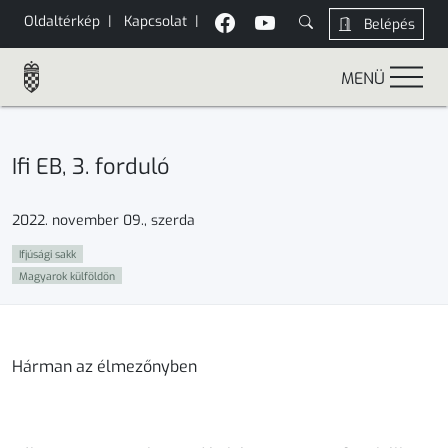
Oldaltérkép
|
Kapcsolat
|
Belépés
MENÜ
Ifi EB, 3. forduló
2022. november 09., szerda
Ifjúsági sakk
Magyarok külföldön
Hárman az élmezőnyben