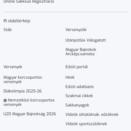
Online Sakksuli Regisztráció
Ifi oldaltérkép:
Stáb
Versenyzők
Utánpótlás Válogatott
Magyar Bajnokok
Arcképcsarnoka
Versenyek
Edzői portál
Magyar korcsoportos
Hírek
versenyek
Edzői adatbázis
Diákolimpia 2025-26
Szakmai cikkek
Nemzetközi korcsoportos
versenyek
Sakkanyagok
U20 Magyar Bajnokság 2026
Videók oktatóknak, edzőknek
Videók sportszülőknek