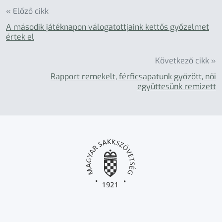
« Előző cikk
A második játéknapon válogatottjaink kettős győzelmet
értek el
Következő cikk »
Rapport remekelt, férficsapatunk győzött, női
együttesünk remizett