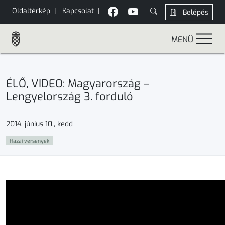
Oldaltérkép
|
Kapcsolat
|
Belépés
MENÜ
ÉLŐ, VIDEO: Magyarország –
Lengyelország 3. forduló
2014. június 10., kedd
Hazai versenyek