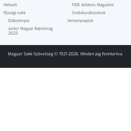
Hírlevél
FIDE Arbiters Magazine
Ifjúsági sakk
Szabályváltozások
Diákolimpia
Versenynaptár
Junior Magyar Bajnokság
2025
Magyar Sakk Szövetség © 1921-2026. Minden jog fenntartva.