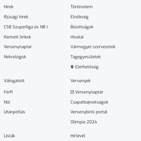
Hírek
Történelem
Ifjúsági hírek
Elnökség
CSB Szuperliga és NB I.
Bizottságok
Kiemelt linkek
Hivatal
Versenynaptár
Vármegyei szervezetek
Nekrológok
Tagegyesületek
Elérhetőség
Válogatott
Versenyek
Férfi
Versenynaptár
Női
Csapatbajnokságok
Utánpótlás
Versenybírói portál
Olimpia 2024
Listák
Hírlevél