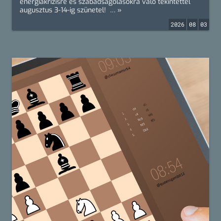
energiakrízisre és szabadságolásokra való tekintettel
augusztus 3-14-ig szünetel! … »
2026
08
03