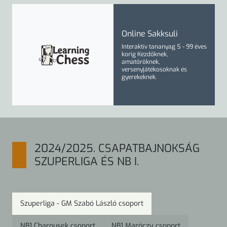
Online Sakksuli
Interaktív tananyag
5 - 99 éves
korig
Kezdőknek,
amatőröknek,
versenyjátékosoknak és
gyerekeknek.
2024/2025. CSAPATBAJNOKSÁG
SZUPERLIGA ÉS NB I.
Szuperliga - GM Szabó László csoport
NB1 Charousek csoport
NB1 Maróczy csoport