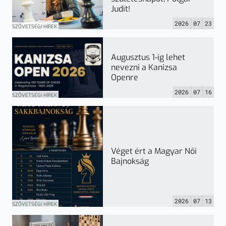
Judit!
2026
07
23
SZÖVETSÉGI HÍREK
Augusztus 1-ig lehet
nevezni a Kanizsa
Openre
2026
07
16
SZÖVETSÉGI HÍREK
Véget ért a Magyar Női
Bajnokság
2026
07
13
SZÖVETSÉGI HÍREK