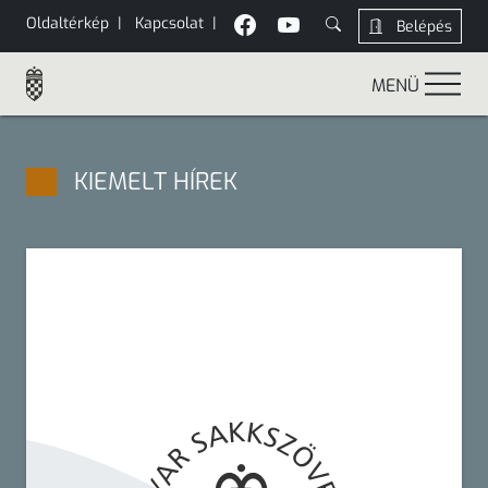
Oldaltérkép
|
Kapcsolat
|
Belépés
MENÜ
KIEMELT HÍREK