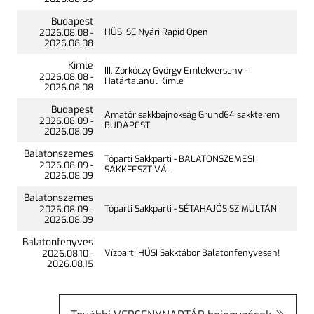
Budapest
HÜSI SC Nyári Rapid Open
2026.
08.08
-
2026.
08.08
Kimle
III. Zorkóczy György Emlékverseny -
2026.
08.08
-
Határtalanul Kimle
2026.
08.08
Budapest
Amatőr sakkbajnokság Grund64 sakkterem
2026.
08.09
-
BUDAPEST
2026.
08.09
Balatonszemes
Tóparti Sakkparti - BALATONSZEMESI
2026.
08.09
-
SAKKFESZTIVÁL
2026.
08.09
Balatonszemes
Tóparti Sakkparti - SÉTAHAJÓS SZIMULTÁN
2026.
08.09
-
2026.
08.09
Balatonfenyves
Vízparti HÜSI Sakktábor Balatonfenyvesen!
2026.
08.10
-
2026.
08.15