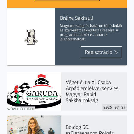
Online Sakksuli
Magyarországi és határon túli iskolák
és szervezett sakkoktatás részére. A
programba
edzők
és
tanárok
jelentkezhetnek.
Regisztráció
Véget ért a XI. Csaba
Árpád emlékverseny és
Magyar Rapid
Sakkbajnokság
2026
07
27
SZÖVETSÉGI HÍREK
Boldog 50.
születésnapot, Polgár