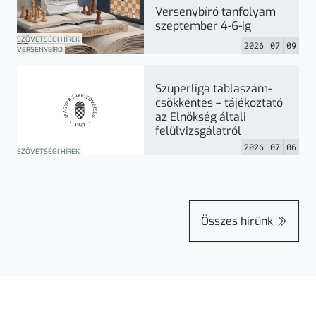
Versenybíró tanfolyam
szeptember 4-6-ig
SZÖVETSÉGI HÍREK
2026
07
09
VERSENYBÍRÓ
Szuperliga táblaszám-
csökkentés – tájékoztató
az Elnökség általi
felülvizsgálatról
2026
07
06
SZÖVETSÉGI HÍREK
Összes hírünk