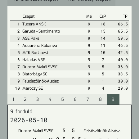
Csapat
Mé
CsP
TP
1
Tuxera ANSK
9
18
66.5
2
Garuda - Sentimento
9
15
65.5
3
ASE Paks
9
14
59.5
4
Aquaréna Kőbánya
9
11
46.5
5
MTK Budapest
9
10
42.5
6
Haladás VSE
9
7
40.0
7
Duocor-Makói SVSE
9
5
36.0
8
Biatorbágy SC
9
5
33.5
9
Felsőszölnök-Alsósz.
9
1
30.0
10
Maróczy SE
9
4
29.0
1
2
3
4
5
6
7
8
9
9. forduló
2026-05-10
5
5
Duocor-Makói SVSE
-
Felsőszölnök-Alsósz.
0.5
9.5