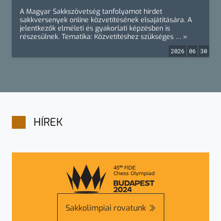
A Magyar Sakkszövetség tanfolyamot hirdet
sakkversenyek online közvetítésének elsajátítására. A
jelentkezők elméleti és gyakorlati képzésben is
részesülnek. Tematika: Közvetítéshez szükséges … »
2026
06
30
HÍREK
Sakkolimpiai rovatunk