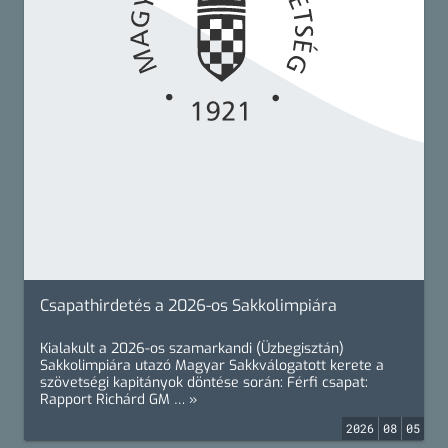
Csapathirdetés a 2026-os Sakkolimpiára
Kialakult a 2026-os szamarkandi (Üzbegisztán)
Sakkolimpiára utazó Magyar Sakkválogatott kerete a
szövetségi kapitányok döntése során: Férfi csapat:
Rapport Richárd GM … »
2026
08
05