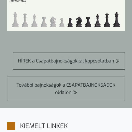
(2025.07.14)
HÍREK
a Csapatbajnokságokkal kapcsolatban
További bajnokságok a
CSAPATBAJNOKSÁGOK
oldalon
KIEMELT LINKEK