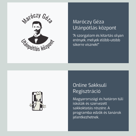
Maróczy Géza
Utánpótlás központ
"A szorgalom és kitartás olyan
erények, melyek előbb-utóbb
sikerre visznek!"
Online Sakksuli
Regisztráció
Magyarországi és határon túli
iskolák és szervezett
sakkoktatás részére. A
programba
edzők
és
tanárok
jelentkezhetnek.