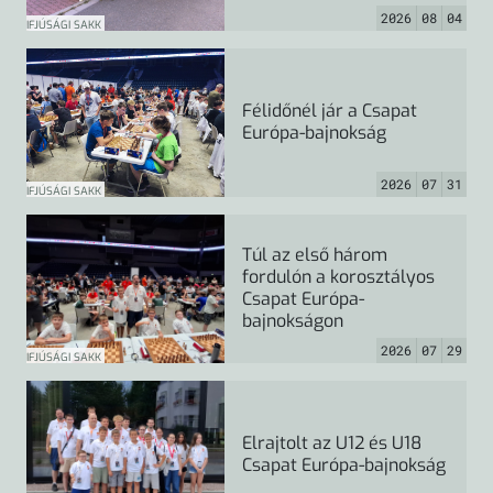
2026
08
04
IFJÚSÁGI SAKK
Félidőnél jár a Csapat
Európa-bajnokság
2026
07
31
IFJÚSÁGI SAKK
Túl az első három
fordulón a korosztályos
Csapat Európa-
bajnokságon
2026
07
29
IFJÚSÁGI SAKK
Elrajtolt az U12 és U18
Csapat Európa-bajnokság