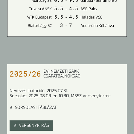
Maróczy SE
-
Garuda - Sentimento
5.5
4.5
Tuxera ANSK
-
ASE Paks
5.5
4.5
MTK Budapest
-
Haladás VSE
3
7
Biatorbágy SC
-
Aquaréna Kőbánya
ÉVI NEMZETI SAKK
2025/26
CSAPATBAJNOKSÁG
Nevezési határidő:
2025.07.31.
Sorsolás:
2025.08.09-én 10:30
, MSSZ versenyterme
SORSOLÁSI TÁBLÁZAT
VERSENYKIÍRÁS