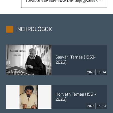
További
VERSENYNAPTÁR
bejegyzések
NEKROLÓGOK
Sasvári Tamás (1953-
2026)
2026
07
14
Horváth Tamás (1951-
2026)
2026
07
04