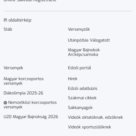
Ifi oldaltérkép:
Stáb
Versenyzők
Utánpótlás Válogatott
Magyar Bajnokok
Arcképcsarnoka
Versenyek
Edzői portál
Magyar korcsoportos
Hírek
versenyek
Edzői adatbázis
Diákolimpia 2025-26
Szakmai cikkek
Nemzetközi korcsoportos
versenyek
Sakkanyagok
U20 Magyar Bajnokság 2026
Videók oktatóknak, edzőknek
Videók sportszülőknek