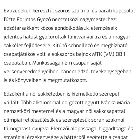
Évtizedeken keresztül szoros szakmai és baráti kapcsolat
fűzte Forintos Győző nemzetközi nagymesterhez;
edzőtársakként közös gondolkodásuk, elemzéseik
jelentős hatást gyakoroltak tanítványaikra és a magyar
sakkélet fejlődésére. Kitűnő schnellező és megbízható
csapatjátékos volt, a sokszoros bajnok MTK (VM) OB 1
csapatában. Munkássága nem csupán saját
versenyeredményeiben, hanem edzői tevékenységében
is és könyveiben is megmutatkozott.
Edzőként a női sakkéletben is kiemelkedő szerepet
vállalt. Több alkalommal dolgozott együtt Ivánka Mária
nemzetközi mesterrel és a magyar női sakkcsapattal,
olimpiai felkészülésük és szereplésük során szakmai
támogatást nyújtva. Elemzői alapossága, higgadtsága és
stratégiai érzékenysége a háttérből segítette a csapat