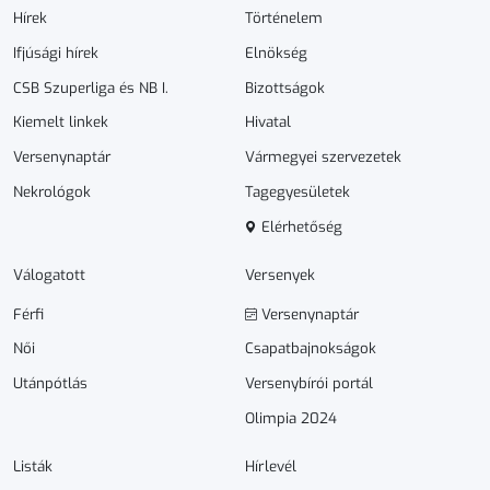
Hírek
Történelem
Ifjúsági hírek
Elnökség
CSB Szuperliga és NB I.
Bizottságok
Kiemelt linkek
Hivatal
Versenynaptár
Vármegyei szervezetek
Nekrológok
Tagegyesületek
Elérhetőség
Válogatott
Versenyek
Férfi
Versenynaptár
Női
Csapatbajnokságok
Utánpótlás
Versenybírói portál
Olimpia 2024
Listák
Hírlevél