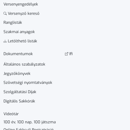
Versenyengedélyek
Versenyző kereső
Ranglisták
Szakmai anyagok
Letölthető listák
Dokumen­­tumok
Ifi
Általános szabályzatok
Jegyzőkönyvek
Szövetségi nyomtatványok
Szolgáltatási Díjak
Digitális Sakkórák
Videótár
100 év, 100 nap, 100 játszma
Online Sakksuli Regisztráció