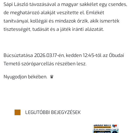
Sápi László távozásával a magyar sakkélet egy csendes,
de meghatározó alakját veszítette el. Emlékét
tanítványai, kollégái és mindazok őrzik, akik ismerték
tisztességét, tudását és a játék iránti alázatát.
Búcsúztatása 2026.03.17-én, kedden 12:45-től az Óbudai
Temető szóróparcellás részében lesz.
Nyugodjon békében. ♛
LEGUTÓBBI BEJEGYZÉSEK