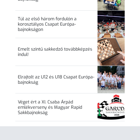
Túl az első három fordulón a
korosztályos Csapat Európa-
bajnokságon
Emelt szintű sakkedző továbbképzés
indul!
Elrajtolt az U12 és U18 Csapat Európa-
bajnokság
Véget ért a XI. Csaba Árpád
emlékverseny és Magyar Rapid
Sakkbajnokság