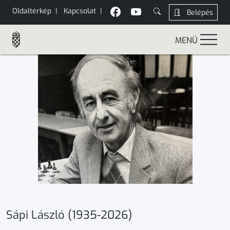
Oldaltérkép
|
Kapcsolat
|
Belépés
MENÜ
Sápi László (1935-2026)