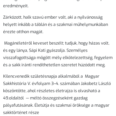
eredményeit.
Zárkózott, halk szavú ember volt, aki a nyilvánosság
helyett inkább a táblán és a szakmai műhelymunkában
érezte otthon magát.
Magánéletéről keveset beszélt; tudjuk, hogy házas volt,
és egy lánya, Sápi Kati gyászolja. Személyes
visszafogottsága mögött mély elkötelezettség, fegyelem
és a sakk iránti rendíthetetlen szeretet húzódott meg.
Kilencvenedik születésnapja alkalmából a Magyar
Sakkhistória V. évfolyam 3–4. számában Jakobetz László
köszöntötte, ahol részletes életrajza is olvasható a
49.oldaltól — méltó összegzéseként gazdag
pályafutásának. Életútja és szakmai öröksége a magyar
sakktörténet része