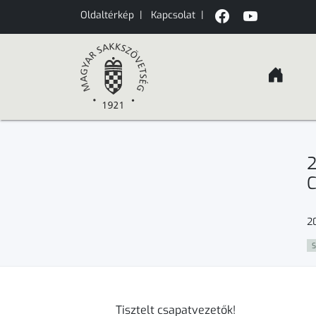
Oldaltérkép
|
Kapcsolat
|
2
C
20
S
Tisztelt csapatvezetők!