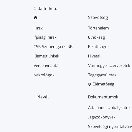
Oldaltérkép:
Szövetség
Hírek
Történelem
Ifjúsági hírek
Elnökség
CSB Szuperliga és NB I.
Bizottságok
Kiemelt linkek
Hivatal
Versenynaptár
Vármegyei szervezetek
Nekrológok
Tagegyesületek
Elérhetőség
Hírlevél
Dokumen­­tumok
Általános szabályzatok
Jegyzőkönyvek
Szövetségi nyomtatván