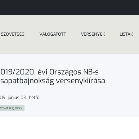
SZÖVETSÉG
VÁLOGATOTT
VERSENYEK
LISTÁK
019/2020. évi Országos NB-s
sapatbajnokság versenykiírása
19. június 03., hétfő
zövetségi hírek