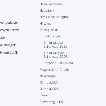
Hazai versenyek
HelloSakk
Hírek a sakkvilágból
nyengedélyek
Hírlevél
Ifjúsági sakk
enyző kereső
Diákolimpia
sták
Junior Magyar
ai anyagok
Bajnokság 2025
lthető listák
Junior Magyar
Bajnokság 2026
Központi Sakkiskola
Magyarok külföldön
Nekrológok
Olimpia2024
Olimpia2026
Szenior
Szövetségi hírek