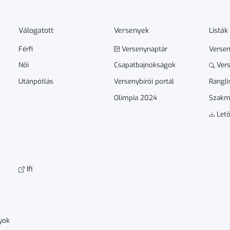
Válogatott
Versenyek
Listák
Férfi
Versenynaptár
Verse
Női
Csapatbajnokságok
Vers
Utánpótlás
Versenybírói portál
Rangli
Olimpia 2024
Szakm
Letö
Ifi
yok