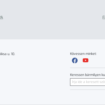
PA
F
Kövessen minket:
ksa u. 10.
Keressen bármilyen ku