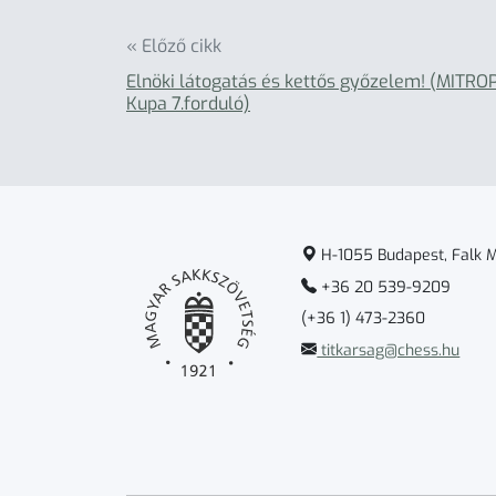
« Előző cikk
Elnöki látogatás és kettős győzelem! (MITRO
Kupa 7.forduló)
H-1055 Budapest, Falk Mi
+36 20 539-9209
(+36 1) 473-2360
titkarsag@chess.hu