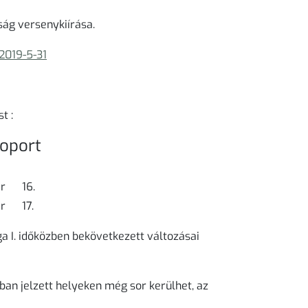
ság versenykiírása.
2019-5-31
t :
soport
r 16.
r 17.
a I. időközben bekövetkezett változásai
ban jelzett helyeken még sor kerülhet, az