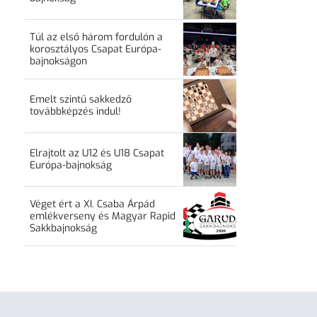
Túl az első három fordulón a
korosztályos Csapat Európa-
bajnokságon
Emelt szintű sakkedző
továbbképzés indul!
Elrajtolt az U12 és U18 Csapat
Európa-bajnokság
Véget ért a XI. Csaba Árpád
emlékverseny és Magyar Rapid
Sakkbajnokság