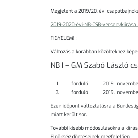
Megjelent a 2019/20. évi csapatbajnok
2019-2020-évi-NB-CSB-versenykiírása 
FIGYELEM! :
Változás a korábban közöltekhez képes
NB I – GM Szabó László c
forduló 2019. novembe
forduló 2019. novembe
Ezen időpont változtatásra a Bundeslig
miatt került sor.
További kisebb módosulásokra a kiírás
Elnökség döntéseinek megfelelően.