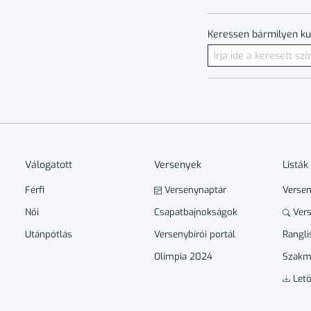
Keressen bármilyen ku
Válogatott
Versenyek
Listák
Férfi
Versenynaptár
Verse
Női
Csapatbajnokságok
Vers
Utánpótlás
Versenybírói portál
Rangli
Olimpia 2024
Szakm
Letö