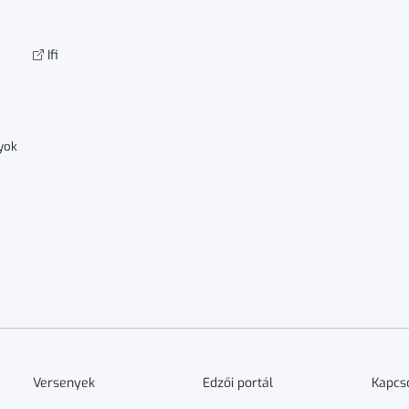
Ifi
yok
Versenyek
Edzői portál
Kapcs