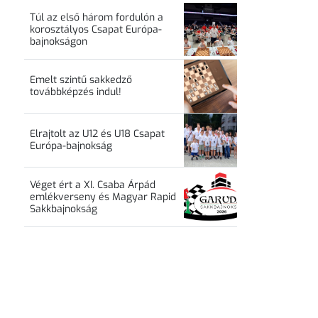
Túl az első három fordulón a
korosztályos Csapat Európa-
bajnokságon
Emelt szintű sakkedző
továbbképzés indul!
Elrajtolt az U12 és U18 Csapat
Európa-bajnokság
Véget ért a XI. Csaba Árpád
emlékverseny és Magyar Rapid
Sakkbajnokság