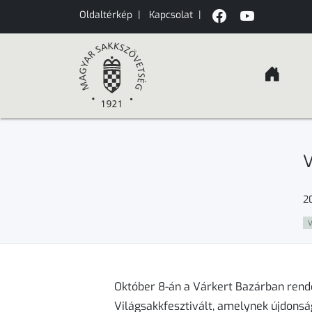
Oldaltérkép
|
Kapcsolat
|
V
2
V
Október 8-án a Várkert Bazárban rende
Világsakkfesztivált, amelynek újdonság