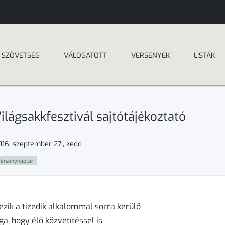
SZÖVETSÉG
VÁLOGATOTT
VERSENYEK
LISTÁK
ilágsakkfesztivál sajtótájékoztató
016. szeptember 27., kedd
ersenynaptár
zik a tizedik alkalommal sorra kerülő
a, hogy élő közvetítéssel is