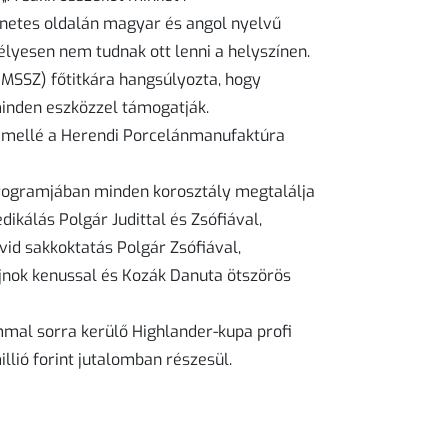
netes oldalán magyar és angol nyelvű
élyesen nem tudnak ott lenni a helyszínen.
(MSSZ) főtitkára hangsúlyozta, hogy
minden eszközzel támogatják.
y mellé a Herendi Porcelánmanufaktúra
programjában minden korosztály megtalálja
ikálás Polgár Judittal és Zsófiával,
vid sakkoktatás Polgár Zsófiával,
ajnok kenussal és Kozák Danuta ötszörös
mmal sorra kerülő Highlander-kupa profi
llió forint jutalomban részesül.