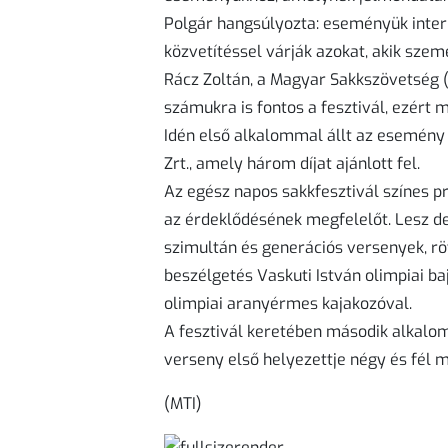
Polgár hangsúlyozta: eseményük inter
közvetítéssel várják azokat, akik szem
Rácz Zoltán, a Magyar Sakkszövetség 
számukra is fontos a fesztivál, ezért 
Idén első alkalommal állt az esemén
Zrt., amely három díjat ajánlott fel.
Az egész napos sakkfesztivál színes 
az érdeklődésének megfelelőt. Lesz ded
szimultán és generációs versenyek, rö
beszélgetés Vaskuti István olimpiai b
olimpiai aranyérmes kajakozóval.
A fesztivál keretében második alkalo
verseny első helyezettje négy és fél mi
(MTI)