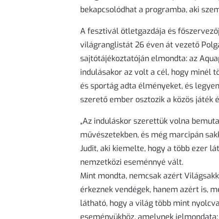
bekapcsolódhat a programba, aki szemé
A fesztivál ötletgazdája és főszervező
világranglistát 26 éven át vezető Polg
sajtótájékoztatóján elmondta: az Aqua
indulásakor az volt a cél, hogy minél
és sportág adta élményeket, és legyen
szerető ember osztozik a közös játék 
„Az induláskor szerettük volna bemutat
művészetekben, és még marcipán sakk
Judit, aki kiemelte, hogy a több ezer l
nemzetközi eseménnyé vált.
Mint mondta, nemcsak azért Világsakkf
érkeznek vendégek, hanem azért is, m
látható, hogy a világ több mint nyolc
eseményükhöz, amelynek jelmondata: „