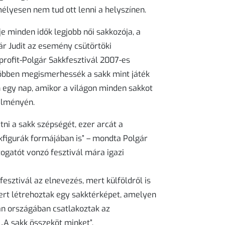
lyesen nem tud ott lenni a helyszínen.
je minden idők legjobb női sakkozója, a
ár Judit az esemény csütörtöki
profit-Polgár Sakkfesztivál 2007-es
 többen megismerhessék a sakk mint játék
 egy nap, amikor a világon minden sakkot
élményén.
ni a sakk szépségét, ezer arcát a
figurák formájában is” – mondta Polgár
átogatót vonzó fesztivál mára igazi
esztivál az elnevezés, mert külföldről is
ert létrehoztak egy sakktérképet, amelyen
van országában csatlakoztak az
A sakk összeköt minket”.