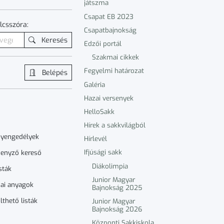
játszma
Csapat EB 2023
lcsszóra:
Csapatbajnokság
Keresés
Edzői portál
Szakmai cikkek
Fegyelmi határozat
Belépés
Galéria
Hazai versenyek
HelloSakk
Hírek a sakkvilágból
nyengedélyek
Hírlevél
Ifjúsági sakk
enyző kereső
Diákolimpia
sták
Junior Magyar
ai anyagok
Bajnokság 2025
lthető listák
Junior Magyar
Bajnokság 2026
Központi Sakkiskola