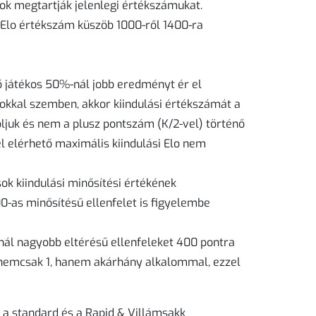
k megtartják jelenlegi értékszámukat.
 Elo értékszám küszöb 1000-ről 1400-ra
játékos 50%-nál jobb eredményt ér el
kkal szemben, akkor kiindulási értékszámát a
ljuk és nem a plusz pontszám (K/2-vel) történő
l elérhető maximális kiindulási Elo nem
ok kiindulási minősítési értékének
0-as minősítésű ellenfelet is figyelembe
nál nagyobb eltérésű ellenfeleket 400 pontra
t nemcsak 1, hanem akárhány alkalommal, ezzel
 a standard és a Rapid & Villámsakk