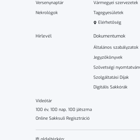
Versenynaptár
Vármegyei szervezetek
Nekrológok
Tagegyesületek
Elérhetőség
Hírlevél
Dokumen­­tumok
Általános szabályzatok
Jegyzőkönyvek
Szövetségi nyomtatván
Szolgáltatási Díjak
Digitális Sakkórák
Videótár
100 év, 100 nap, 100 játszma
Online Sakksuli Regisztráció
Ifi oldaltérkép: