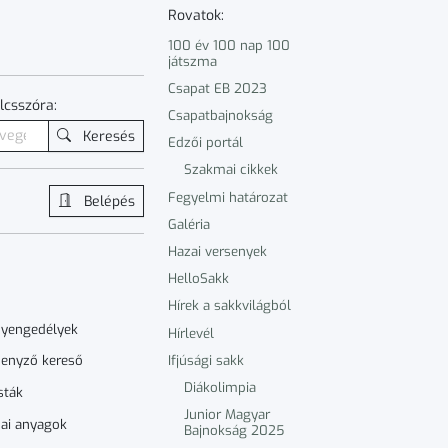
Rovatok:
100 év 100 nap 100
játszma
Csapat EB 2023
lcsszóra:
Csapatbajnokság
Keresés
Edzői portál
Szakmai cikkek
Fegyelmi határozat
Belépés
Galéria
Hazai versenyek
HelloSakk
Hírek a sakkvilágból
nyengedélyek
Hírlevél
Ifjúsági sakk
enyző kereső
Diákolimpia
sták
Junior Magyar
ai anyagok
Bajnokság 2025