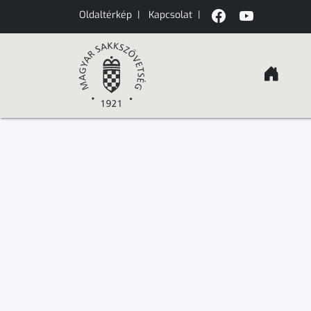
Oldaltérkép
|
Kapcsolat
|