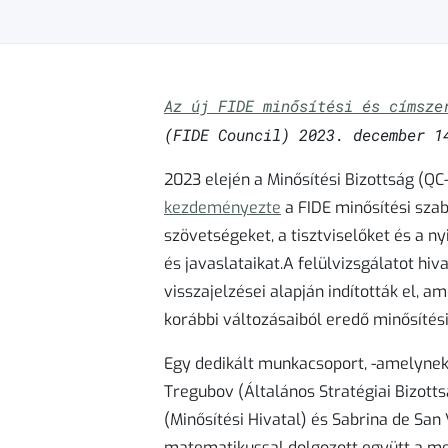
Az új FIDE minősítési és címsze
(FIDE Council) 2023. december 1
2023 elején a Minősítési Bizottság (Q
kezdeményezte
a FIDE minősítési szab
szövetségeket, a tisztviselőket és a n
és javaslataikat.A felülvizsgálatot hiv
visszajelzései alapján indították el, 
korábbi változásaiból eredő minősítési
Egy dedikált munkacsoport, -amelynek
Tregubov (Általános Stratégiai Bizotts
(Minősítési Hivatal) és Sabrina de San 
matematikussal dolgozott együtt a me