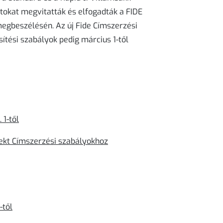
atokat megvitatták és elfogadták a FIDE
egbeszélésén. Az új Fide Címszerzési
sítési szabályok pedig március 1-től
 1-től
rekt Címszerzési szabályokhoz
-től