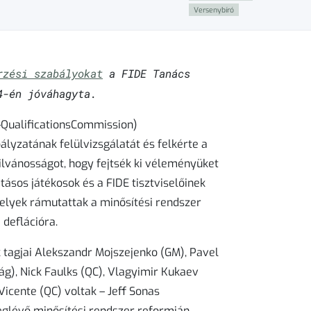
Versenybíró
rzési szabályokat
a FIDE Tanács
4-én jóváhagyta.
C-QualificationsCommission)
ályzatának felülvizsgálatát és felkérte a
yilvánosságot, hogy fejtsék ki véleményüket
atásos játékosok és a FIDE tisztviselőinek
amelyek rámutattak a minősítési rendszer
 deflációra.
 tagjai Alekszandr Mojszejenko (GM), Pavel
ág), Nick Faulks (QC), Vlagyimir Kukaev
Vicente (QC) voltak – Jeff Sonas
glévő minősítési rendszer reformján.