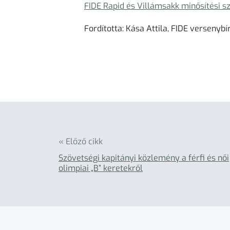
FIDE Rapid és Villámsakk minősítési s
Fordította: Kása Attila, FIDE versenybí
« Előző cikk
Szövetségi kapitányi közlemény a férfi és női
olimpiai „B” keretekről