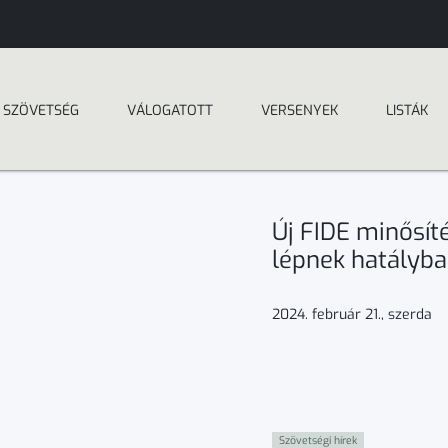
SZÖVETSÉG
VÁLOGATOTT
VERSENYEK
LISTÁK
Új FIDE minősít
lépnek hatályba
2024. február 21., szerda
Szövetségi hírek