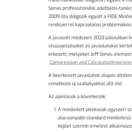
Sonas professzionális adatbázis-tanács
2009 óta dolgozik együtt a FIDE Minősí
rendszerrel kapcsolatos problémákon.
A javasolt módszert 2023 júliusában h
visszajelzéseket és javaslatokat kérte
érkezett, melyeket Jeff Sonas elemzett
Compression and CalculationImprove
A beérkezett javaslatok alapos átteki
vonatkozó új szabályokkal állt elő.
Az ajánlások a következők:
A minősített játékosok egyszeri s
alacsonyabb standard minősítésű j
képlet szerinti emelést alkalmaz