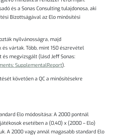
adó és a Sonas Consulting tulajdonosa, aki
tési Bizottságával az Elo minősítési
ozták nyilvánosságra, majd
k és vártak. Több, mint 150 észrevétel
 és megvizsgált (lásd Jeff Sonas:
ments: SupplementalReport
).
ntését követően a QC a minősítésekre
tandard Elo módosítása: A 2000 pontnál
átékosok esetében a (0,40) x (2000 – Elo)
zuk. A 2000 vagy annál magasabb standard Elo