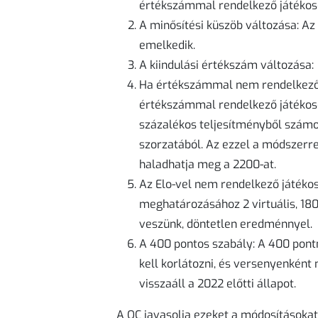
értékszámmal rendelkező játékoso
A minősítési küszöb változása: Az
emelkedik.
A kiindulási értékszám változása:
Ha értékszámmal nem rendelkező 
értékszámmal rendelkező játékoso
százalékos teljesítményből számo
szorzatából. Az ezzel a módszerre
haladhatja meg a 2200-at.
Az Elo-vel nem rendelkező játékos
meghatározásához 2 virtuális, 180
veszünk, döntetlen eredménnyel.
A 400 pontos szabály: A 400 pont
kell korlátozni, és versenyenkén
visszaáll a 2022 előtti állapot.
A QC javasolja ezeket a módosításokat