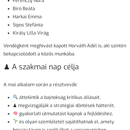
Ferenczy Nóra
Bíró Beáta
Harkai Emma
Sipos Stefánia
Király Lilla Virág
Vendégként meghívást kapott
Horváth Adél
is, aki szintén
bekapcsolódott a közös munkába.
♟ A szakmai nap célja
A mai alkalom során a résztvevők:
áttekintik a bajnokság kritikus állásait,
♟ megvizsgálják a stratégiai döntések hátterét,
gyakorlati útmutatást kapnak a fejlődéshez,
és olyan szemléletet sajátíthatnak el, amely
hosszú távon is segíti őket a versenyzésben.