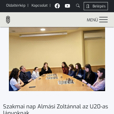
Oldaltérkép
|
Kapcsolat
|
Belépés
MENÜ
Szakmai nap Almási Zoltánnal az U20-as
lányoknak