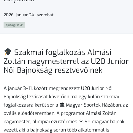
2026. január 24., szombat
Ifjúsági sakk
Szakmai foglalkozás Almási
Zoltán nagymesterrel az U20 Junior
Női Bajnokság résztvevőinek
A január 3–11. között megrendezett
U20 Junior Női
Bajnokság
lezárását követően ma egy külön szakmai
foglalkozásra kerül sor a
🏛 Magyar Sportok Házában
, az
ovális előadóteremben. A programot
Almási Zoltán
nagymester
, olimpiai ezüstérmes és 9× magyar bajnok
vezeti, aki a bajnokság során több alkalommal is