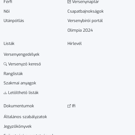
Férfi
Versenynaptár
Női
Csapatbajnokságok
Utánpótlás
Versenybírói portál
Olimpia 2024
Listák
Hírlevél
Versenyengedélyek
Versenyző kereső
Ranglisták
Szakmai anyagok
Letölthető listák
Dokumen­­tumok
Ifi
Általános szabályzatok
Jegyzőkönyvek