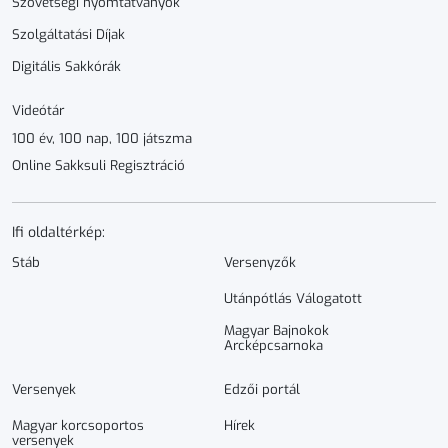
Szövetségi nyomtatványok
Szolgáltatási Díjak
Digitális Sakkórák
Videótár
100 év, 100 nap, 100 játszma
Online Sakksuli Regisztráció
Ifi oldaltérkép:
Stáb
Versenyzők
Utánpótlás Válogatott
Magyar Bajnokok
Arcképcsarnoka
Versenyek
Edzői portál
Magyar korcsoportos
Hírek
versenyek