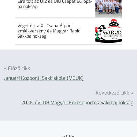
Elrajtolt az U12 és U18 Csapat Európa-
bajnokság
Véget ért a XI. Csaba Árpád
emlékverseny és Magyar Rapid
Sakkbajnokság
« Előző cikk
Januári Központi Sakkiskola (MGUK)
Következő cikk »
2026. évi U8 Magyar Korcsoportos Sakkbajnokság