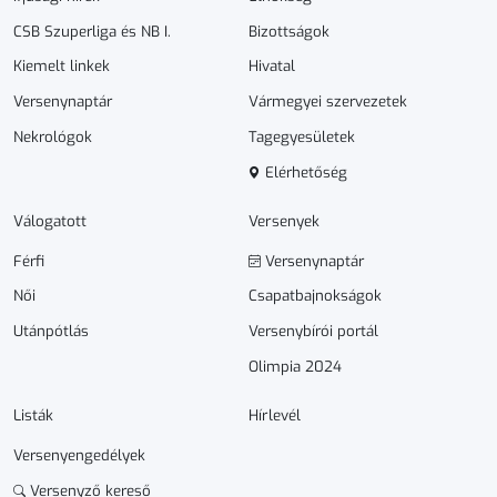
CSB Szuperliga és NB I.
Bizottságok
Kiemelt linkek
Hivatal
Versenynaptár
Vármegyei szervezetek
Nekrológok
Tagegyesületek
Elérhetőség
Válogatott
Versenyek
Férfi
Versenynaptár
Női
Csapatbajnokságok
Utánpótlás
Versenybírói portál
Olimpia 2024
Listák
Hírlevél
Versenyengedélyek
Versenyző kereső