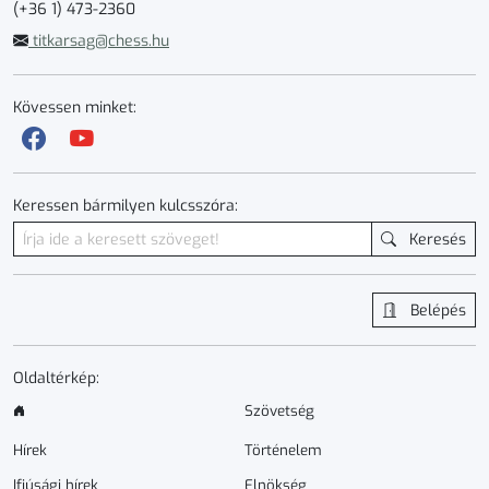
(+36 1) 473-2360
titkarsag@chess.hu
Kövessen minket:
Keressen bármilyen kulcsszóra:
Keresés
Belépés
Oldaltérkép:
Szövetség
Hírek
Történelem
Ifjúsági hírek
Elnökség