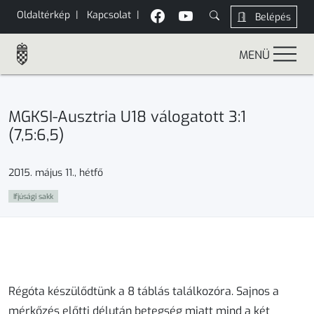
Oldaltérkép
|
Kapcsolat
|
Belépés
MENÜ
MGKSI-Ausztria U18 válogatott 3:1
(7,5:6,5)
2015. május 11., hétfő
Ifjúsági sakk
Régóta készülődtünk a 8 táblás találkozóra. Sajnos a
mérkőzés előtti délután betegség miatt mind a két