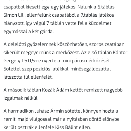
csapatból kiesett egy-egy játékos. Nálunk a 6.táblás
Simon Lili, ellenfelünk csapatából a 7.táblás játékos
hiányzott, így végül 7 táblán vette fel a küzdelmet
egymással a két gárda.
A délelőtti győzelemnek köszönhetően, szoros csatában
sikerült megnyernünk a mérkőzést. Az első táblán Kántor
Gergely 1,5:0,5-re nyerte a mini párosmérkőzését.
Sötéttel szép pozíciós játékkal, minőségáldozattal
játszotta túl ellenfelét.
A második táblán Kozák Ádám kettőt remizett nagyobb
izgalmak nélkül.
A harmadikon Juhász Ármin sötéttel könnyen hozta a
remit, majd világossal már a nyitásban döntő előnybe
került osztrák ellenfele Kiss Bálint ellen.