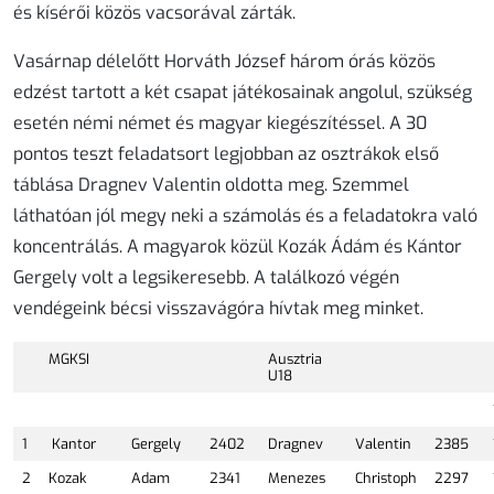
és kísérői közös vacsorával zárták.
Vasárnap délelőtt Horváth József három órás közös
edzést tartott a két csapat játékosainak angolul, szükség
esetén némi német és magyar kiegészítéssel. A 30
pontos teszt feladatsort legjobban az osztrákok első
táblása Dragnev Valentin oldotta meg. Szemmel
láthatóan jól megy neki a számolás és a feladatokra való
koncentrálás. A magyarok közül Kozák Ádám és Kántor
Gergely volt a legsikeresebb. A találkozó végén
vendégeink bécsi visszavágóra hívtak meg minket.
MGKSI
Ausztria
U18
1
Kantor
Gergely
2402
Dragnev
Valentin
2385
2
Kozak
Adam
2341
Menezes
Christoph
2297