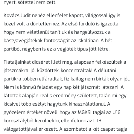
nyert, sötéttel remizett.
Kovács Judit nehéz ellenfelet kapott, világossal így is
közel volt a döntetlenhez. Az első forduló is igazolta,
hogy nem véletlenül tanítjuk és hangsúlyozzuk a
bástyavégjátékok fontosságát az Iskolában. A hét
partiból négyben is ez a végjáték típus jött létre.
Fiataljainkat dicséret illeti meg, alaposan felkészültek a
játszmákra, jól küzdöttek, koncentráltak! A délutáni
partikra többen elfáradtak, fizikailag nem bírták olyan jól.
Nem is könnyű feladat egy nap két játszmát játszani. A
látottak alapján reális eredmény született, talán mi egy
kicsivel több esélyt hagytunk kihasználatlanul. A
győzelem értékét növeli, hogy az MGKSI tagjai az U16
korosztályból kerülnek ki, ellenfelünk az U18
válogatottjával érkezett. A szombatot a két csapat tagjai