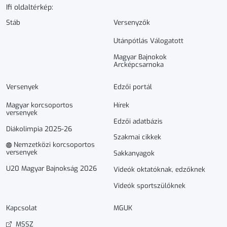
Ifi oldaltérkép:
Stáb
Versenyzők
Utánpótlás Válogatott
Magyar Bajnokok
Arcképcsarnoka
Versenyek
Edzői portál
Magyar korcsoportos
Hírek
versenyek
Edzői adatbázis
Diákolimpia 2025-26
Szakmai cikkek
Nemzetközi korcsoportos
versenyek
Sakkanyagok
U20 Magyar Bajnokság 2026
Videók oktatóknak, edzőknek
Videók sportszülőknek
Kapcsolat
MGUK
MSSZ