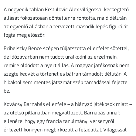
A negyedik táblán Krstulovic Alex világossal kecsegtető
állását fokozatosan döntetlenre rontotta, majd délután
az egyenlő állásban a tervezett második lépés figuráját
fogta meg először.
Pribelszky Bence szépen túljátszotta ellenfelét sötéttel,
de időzavarban nem tudott uralkodni az érzelmein,
remire oldódott a nyert állás. A magyar játékosnak nem
szegte kedvét a történet és bátran támadott délután. A
hibáktól sem mentes játszmát szép támadással fejezte
be.
Kovácsy Barnabás ellenfele – a hiányzó játékosok miatt –
az utolsó pillanatban megváltozott. Barnabás annak
ellenére, hogy egy francia tanulmányi versenyről
érkezett könnyen megbirkózott a feladattal. Világossal