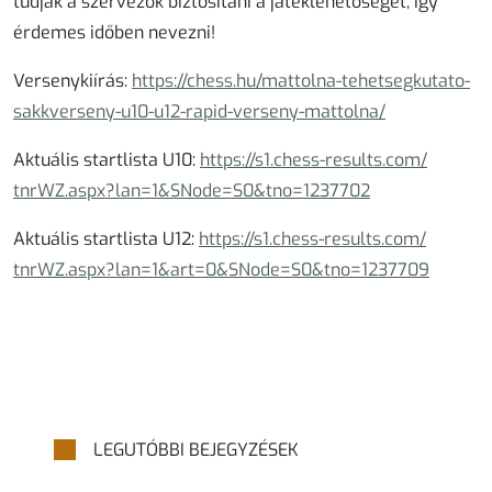
tudják a szervezők biztosítani a játéklehetőséget, így
érdemes időben nevezni!
Versenykiírás:
https://chess.hu/mattolna-
tehetsegkutato-
sakkverseny-
u10-u12-rapid-verseny-
mattolna/
Aktuális startlista U10:
https://s1.chess-results.com/
tnrWZ.aspx?lan=1&SNode=S0&tno=
1237702
Aktuális startlista U12:
https://s1.chess-results.com/
tnrWZ.aspx?lan=1&art=0&SNode=
S0&tno=1237709
LEGUTÓBBI BEJEGYZÉSEK