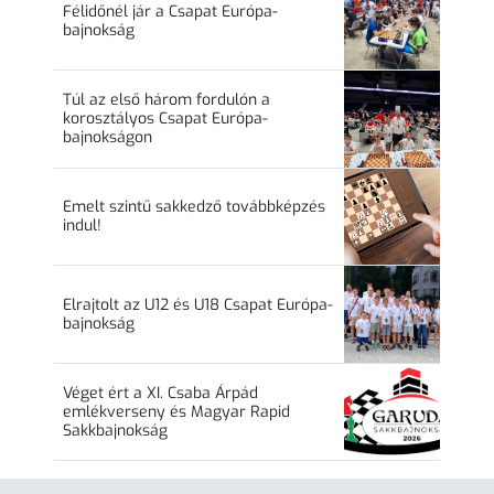
Félidőnél jár a Csapat Európa-
bajnokság
Túl az első három fordulón a
korosztályos Csapat Európa-
bajnokságon
Emelt szintű sakkedző továbbképzés
indul!
Elrajtolt az U12 és U18 Csapat Európa-
bajnokság
Véget ért a XI. Csaba Árpád
emlékverseny és Magyar Rapid
Sakkbajnokság