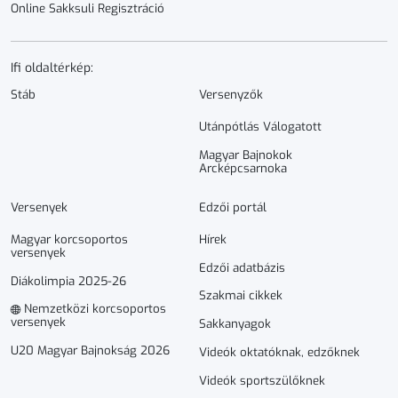
Online Sakksuli Regisztráció
Ifi oldaltérkép:
Stáb
Versenyzők
Utánpótlás Válogatott
Magyar Bajnokok
Arcképcsarnoka
Versenyek
Edzői portál
Magyar korcsoportos
Hírek
versenyek
Edzői adatbázis
Diákolimpia 2025-26
Szakmai cikkek
Nemzetközi korcsoportos
versenyek
Sakkanyagok
U20 Magyar Bajnokság 2026
Videók oktatóknak, edzőknek
Videók sportszülőknek