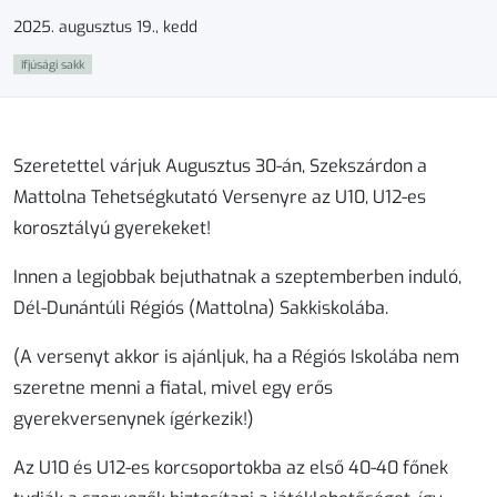
2025. augusztus 19., kedd
Ifjúsági sakk
Szeretettel várjuk Augusztus 30-án, Szekszárdon a
Mattolna Tehetségkutató Verseny
re az U10, U12-es
korosztályú gyerekeket!
Innen a legjobbak bejuthatnak a szeptemberben induló,
Dél-Dunántúli Régiós (Mattolna) Sakkiskolába.
(A versenyt akkor is ajánljuk, ha a Régiós Iskolába nem
szeretne menni a fiatal, mivel egy erős
gyerekversenynek ígérkezik!)
Az U10 és U12-es korcsoportokba az első 40-40 főnek