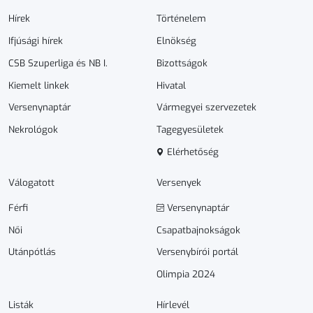
Hírek
Történelem
Ifjúsági hírek
Elnökség
CSB Szuperliga és NB I.
Bizottságok
Kiemelt linkek
Hivatal
Versenynaptár
Vármegyei szervezetek
Nekrológok
Tagegyesületek
Elérhetőség
Válogatott
Versenyek
Férfi
Versenynaptár
Női
Csapatbajnokságok
Utánpótlás
Versenybírói portál
Olimpia 2024
Listák
Hírlevél