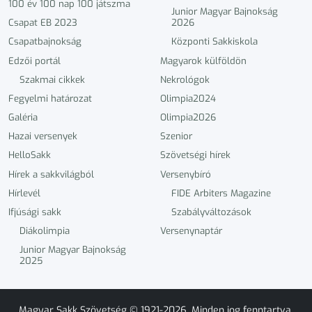
100 év 100 nap 100 játszma
Junior Magyar Bajnokság
Csapat EB 2023
2026
Csapatbajnokság
Központi Sakkiskola
Edzői portál
Magyarok külföldön
Szakmai cikkek
Nekrológok
Fegyelmi határozat
Olimpia2024
Galéria
Olimpia2026
Hazai versenyek
Szenior
HelloSakk
Szövetségi hírek
Hírek a sakkvilágból
Versenybíró
Hírlevél
FIDE Arbiters Magazine
Ifjúsági sakk
Szabályváltozások
Diákolimpia
Versenynaptár
Junior Magyar Bajnokság
2025
Magyar Sakk Szövetség © 1921-2026. Minden jog fenntartva.