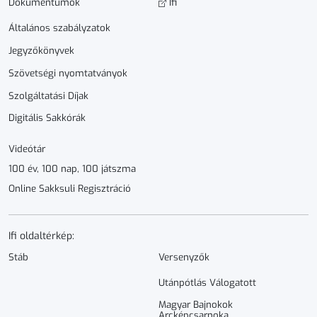
Dokumen­­tumok
Ifi
Általános szabályzatok
Jegyzőkönyvek
Szövetségi nyomtatványok
Szolgáltatási Díjak
Digitális Sakkórák
Videótár
100 év, 100 nap, 100 játszma
Online Sakksuli Regisztráció
Ifi oldaltérkép:
Stáb
Versenyzők
Utánpótlás Válogatott
Magyar Bajnokok
Arcképcsarnoka