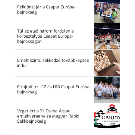
Félidőnél jár a Csapat Európa-
bajnokság
Túl az első három fordulón a
korosztályos Csapat Európa-
bajnokságon
Emelt szintű sakkedző továbbképzés
indul!
Elrajtolt az U12 és U18 Csapat Európa-
bajnokság
Véget ért a XI. Csaba Árpád
emlékverseny és Magyar Rapid
Sakkbajnokság