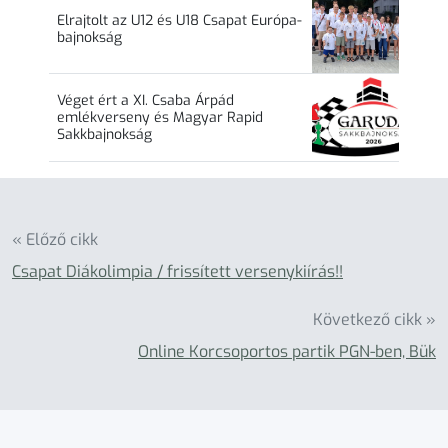
Elrajtolt az U12 és U18 Csapat Európa-
bajnokság
Véget ért a XI. Csaba Árpád
emlékverseny és Magyar Rapid
Sakkbajnokság
« Előző cikk
Csapat Diákolimpia / frissített versenykiírás!!
Következő cikk »
Online Korcsoportos partik PGN-ben, Bük