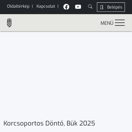
Oldaltérkép
|
Kapcsolat
|
Belépés
MENÜ
Korcsoportos Döntő, Bük 2025