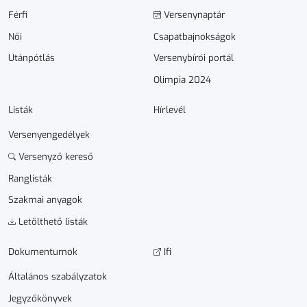
Férfi
Versenynaptár
Női
Csapatbajnokságok
Utánpótlás
Versenybírói portál
Olimpia 2024
Listák
Hírlevél
Versenyengedélyek
Versenyző kereső
Ranglisták
Szakmai anyagok
Letölthető listák
Dokumen­­tumok
Ifi
Általános szabályzatok
Jegyzőkönyvek