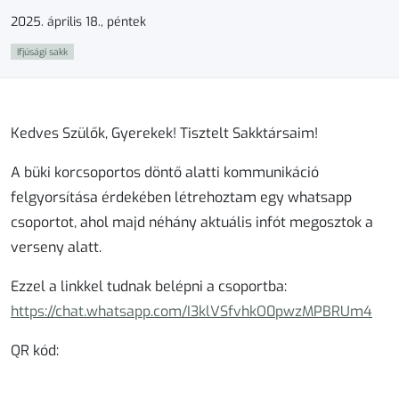
2025. április 18., péntek
Ifjúsági sakk
Kedves Szülők, Gyerekek! Tisztelt Sakktársaim!
A büki korcsoportos döntő alatti kommunikáció
felgyorsítása érdekében létrehoztam egy whatsapp
csoportot, ahol majd néhány aktuális infót megosztok a
verseny alatt.
Ezzel a linkkel tudnak belépni a csoportba:
https://chat.whatsapp.com/I3klVSfvhkO0pwzMPBRUm4
QR kód: