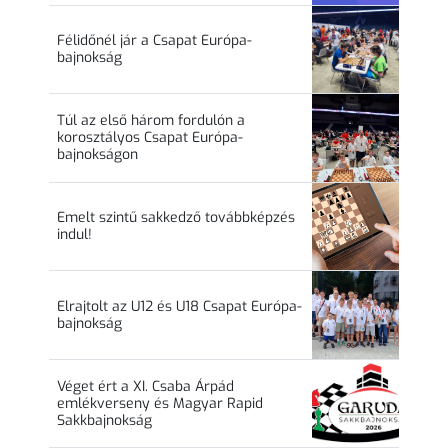
Félidőnél jár a Csapat Európa-
bajnokság
Túl az első három fordulón a
korosztályos Csapat Európa-
bajnokságon
Emelt szintű sakkedző továbbképzés
indul!
Elrajtolt az U12 és U18 Csapat Európa-
bajnokság
Véget ért a XI. Csaba Árpád
emlékverseny és Magyar Rapid
Sakkbajnokság