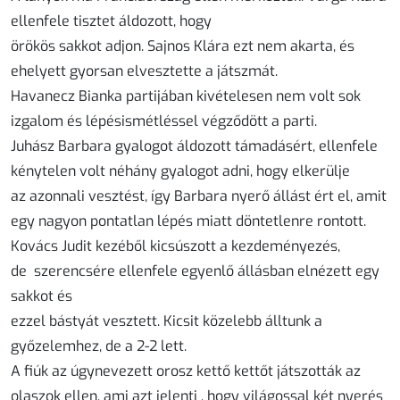
ellenfele tisztet áldozott, hogy
örökös sakkot adjon. Sajnos Klára ezt nem akarta, és
ehelyett gyorsan elvesztette a játszmát.
Havanecz Bianka partijában kivételesen nem volt sok
izgalom és lépésismétléssel végződött a parti.
Juhász Barbara gyalogot áldozott támadásért, ellenfele
kénytelen volt néhány gyalogot adni, hogy elkerülje
az azonnali vesztést, így Barbara nyerő állást ért el, amit
egy nagyon pontatlan lépés miatt döntetlenre rontott.
Kovács Judit kezéből kicsúszott a kezdeményezés,
de szerencsére ellenfele egyenlő állásban elnézett egy
sakkot és
ezzel bástyát vesztett. Kicsit közelebb álltunk a
győzelemhez, de a 2-2 lett.
A fiúk az úgynevezett orosz kettő kettőt játszották az
olaszok ellen, ami azt jelenti , hogy világossal két nyerés