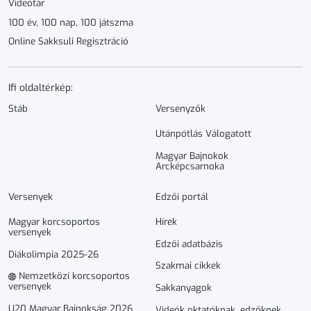
Videótár
100 év, 100 nap, 100 játszma
Online Sakksuli Regisztráció
Ifi oldaltérkép:
Stáb
Versenyzők
Utánpótlás Válogatott
Magyar Bajnokok
Arcképcsarnoka
Versenyek
Edzői portál
Magyar korcsoportos
Hírek
versenyek
Edzői adatbázis
Diákolimpia 2025-26
Szakmai cikkek
Nemzetközi korcsoportos
versenyek
Sakkanyagok
U20 Magyar Bajnokság 2026
Videók oktatóknak, edzőknek