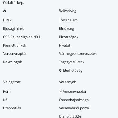
Oldaltérkép:
Szövetség
Hírek
Történelem
Ifjúsági hírek
Elnökség
CSB Szuperliga és NB I.
Bizottságok
Kiemelt linkek
Hivatal
Versenynaptár
Vármegyei szervezetek
Nekrológok
Tagegyesületek
Elérhetőség
Válogatott
Versenyek
Férfi
Versenynaptár
Női
Csapatbajnokságok
Utánpótlás
Versenybírói portál
Olimpia 2024