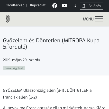
Oldaltérkép
|
Kapcsolat
|
Belépés
MENÜ
Győzelem és Döntetlen (MITROPA Kupa
5.forduló)
2019. május 29., szerda
Szövetségi hírek
GYŐZELEM Olaszország ellen (3-1) , DÖNTETLEN a
franciák ellen (2-2)
A lányok ma Franciaország ellen mérkőztek. Varga Klára