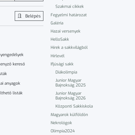
Szakmai cikkek
Fegyelmi határozat
Belépés
Galéria
Hazai versenyek
HelloSakk
Hírek a sakkvilágból
nyengedélyek
Hírlevél
Ifjúsági sakk
enyző kereső
Diákolimpia
sták
Junior Magyar
ai anyagok
Bajnokság 2025
lthető listák
Junior Magyar
Bajnokság 2026
Központi Sakkiskola
Magyarok külföldön
Nekrológok
Olimpia2024