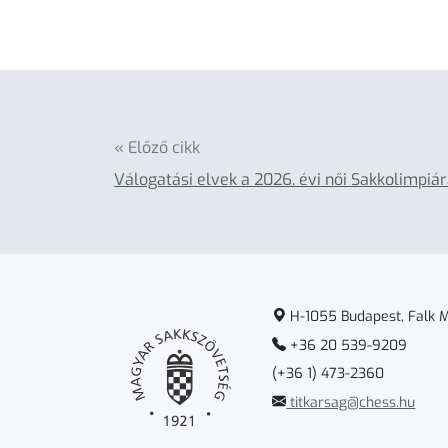
« Előző cikk
Válogatási elvek a 2026. évi női Sakkolimpiá
H-1055 Budapest, Falk Mi
+36 20 539-9209
(+36 1) 473-2360
titkarsag@chess.hu