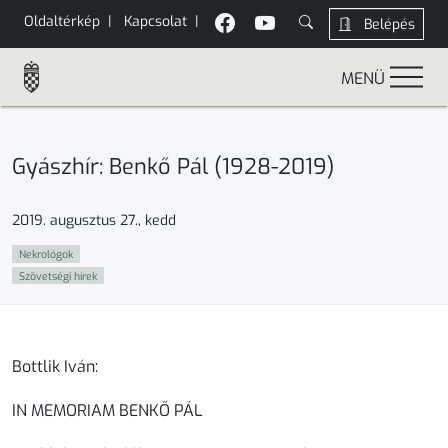
Oldaltérkép
|
Kapcsolat
|
Belépés
MENÜ
Gyászhír: Benkő Pál (1928-2019)
2019. augusztus 27., kedd
Nekrológok
Szövetségi hírek
Bottlik Iván:
IN MEMORIAM BENKŐ PÁL