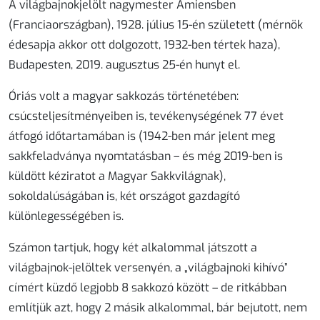
A világbajnokjelölt nagymester Amiensben
(Franciaországban), 1928. július 15-én született (mérnök
édesapja akkor ott dolgozott, 1932-ben tértek haza),
Budapesten, 2019. augusztus 25-én hunyt el.
Óriás volt a magyar sakkozás történetében:
csúcsteljesítményeiben is, tevékenységének 77 évet
átfogó időtartamában is (1942-ben már jelent meg
sakkfeladványa nyomtatásban – és még 2019-ben is
küldött kéziratot a Magyar Sakkvilágnak),
sokoldalúságában is, két országot gazdagító
különlegességében is.
Számon tartjuk, hogy két alkalommal játszott a
világbajnok-jelöltek versenyén, a „világbajnoki kihívó”
címért küzdő legjobb 8 sakkozó között – de ritkábban
említjük azt, hogy 2 másik alkalommal, bár bejutott, nem