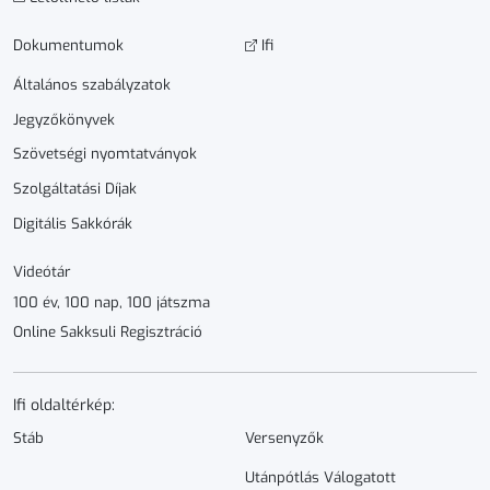
Dokumen­­tumok
Ifi
Általános szabályzatok
Jegyzőkönyvek
Szövetségi nyomtatványok
Szolgáltatási Díjak
Digitális Sakkórák
Videótár
100 év, 100 nap, 100 játszma
Online Sakksuli Regisztráció
Ifi oldaltérkép:
Stáb
Versenyzők
Utánpótlás Válogatott