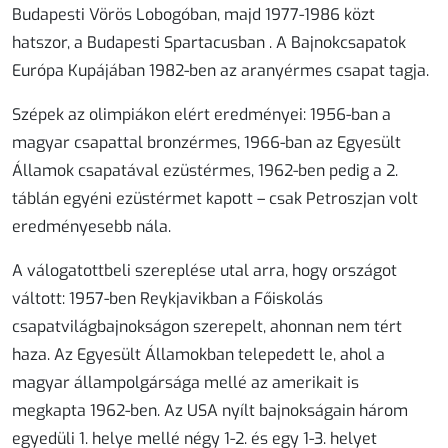
Budapesti Vörös Lobogóban, majd 1977-1986 közt
hatszor, a Budapesti Spartacusban . A Bajnokcsapatok
Európa Kupájában 1982-ben az aranyérmes csapat tagja.
Szépek az olimpiákon elért eredményei: 1956-ban a
magyar csapattal bronzérmes, 1966-ban az Egyesült
Államok csapatával ezüstérmes, 1962-ben pedig a 2.
táblán egyéni ezüstérmet kapott – csak Petroszjan volt
eredményesebb nála.
A válogatottbeli szereplése utal arra, hogy országot
váltott: 1957-ben Reykjavikban a Főiskolás
csapatvilágbajnokságon szerepelt, ahonnan nem tért
haza. Az Egyesült Államokban telepedett le, ahol a
magyar állampolgársága mellé az amerikait is
megkapta 1962-ben. Az USA nyílt bajnokságain három
egyedüli 1. helye mellé négy 1-2. és egy 1-3. helyet