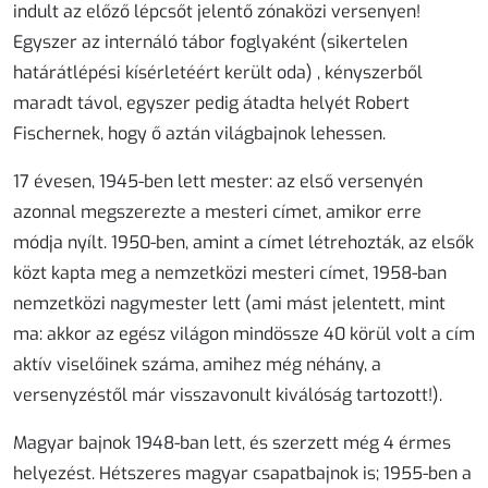
indult az előző lépcsőt jelentő zónaközi versenyen!
Egyszer az internáló tábor foglyaként (sikertelen
határátlépési kísérletéért került oda) , kényszerből
maradt távol, egyszer pedig átadta helyét Robert
Fischernek, hogy ő aztán világbajnok lehessen.
17 évesen, 1945-ben lett mester: az első versenyén
azonnal megszerezte a mesteri címet, amikor erre
módja nyílt. 1950-ben, amint a címet létrehozták, az elsők
közt kapta meg a nemzetközi mesteri címet, 1958-ban
nemzetközi nagymester lett (ami mást jelentett, mint
ma: akkor az egész világon mindössze 40 körül volt a cím
aktív viselőinek száma, amihez még néhány, a
versenyzéstől már visszavonult kiválóság tartozott!).
Magyar bajnok 1948-ban lett, és szerzett még 4 érmes
helyezést. Hétszeres magyar csapatbajnok is; 1955-ben a