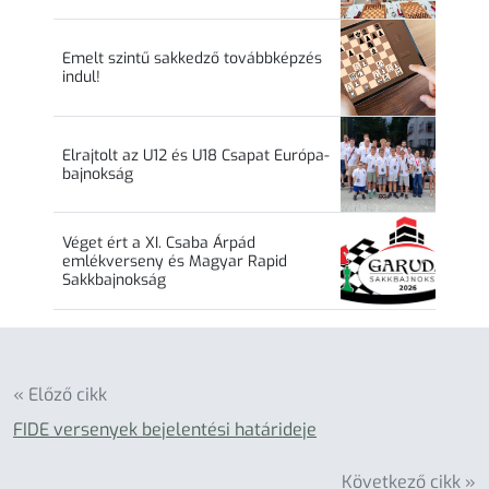
Emelt szintű sakkedző továbbképzés
indul!
Elrajtolt az U12 és U18 Csapat Európa-
bajnokság
Véget ért a XI. Csaba Árpád
emlékverseny és Magyar Rapid
Sakkbajnokság
« Előző cikk
FIDE versenyek bejelentési határideje
Következő cikk »