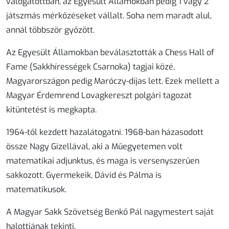
válogatottban, az Egyesült Államokban pedig 1 vagy 2
játszmás mérkőzéseket vállalt. Soha nem maradt alul,
annál többször győzött.
Az Egyesült Államokban beválasztották a Chess Hall of
Fame (Sakkhírességek Csarnoka) tagjai közé,
Magyarországon pedig Maróczy-díjas lett. Ezek mellett a
Magyar Érdemrend Lovagkereszt polgári tagozat
kitüntetést is megkapta.
1964-től kezdett hazalátogatni. 1968-ban házasodott
össze Nagy Gizellával, aki a Műegyetemen volt
matematikai adjunktus, és maga is versenyszerűen
sakkozott. Gyermekeik, Dávid és Pálma is
matematikusok.
A Magyar Sakk Szövetség Benkő Pál nagymestert saját
halottjának tekinti.