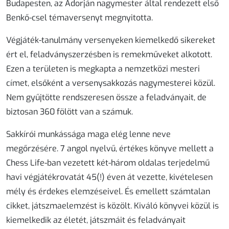
Budapesten, az Adorján nagymester által rendezett első
Benkő-csel témaversenyt megnyitotta.
Végjáték-tanulmány versenyeken kiemelkedő sikereket
ért el, feladványszerzésben is remekműveket alkotott.
Ezen a területen is megkapta a nemzetközi mesteri
címet, elsőként a versenysakkozás nagymesterei közül.
Nem gyűjtötte rendszeresen össze a feladványait, de
biztosan 360 fölött van a számuk.
Sakkírói munkássága maga elég lenne neve
megőrzésére. 7 angol nyelvű, értékes könyve mellett a
Chess Life-ban vezetett két-három oldalas terjedelmű
havi végjátékrovatát 45(!) éven át vezette, kivételesen
mély és érdekes elemzéseivel. És emellett számtalan
cikket, játszmaelemzést is közölt. Kiváló könyvei közül is
kiemelkedik az életét, játszmáit és feladványait