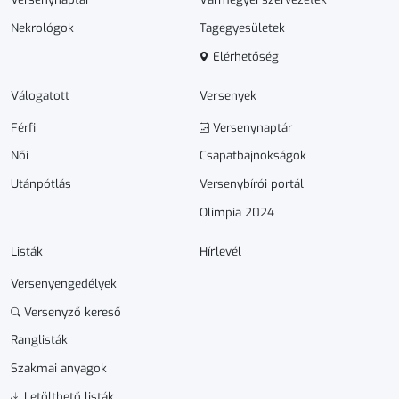
Nekrológok
Tagegyesületek
Elérhetőség
Válogatott
Versenyek
Férfi
Versenynaptár
Női
Csapatbajnokságok
Utánpótlás
Versenybírói portál
Olimpia 2024
Listák
Hírlevél
Versenyengedélyek
Versenyző kereső
Ranglisták
Szakmai anyagok
Letölthető listák