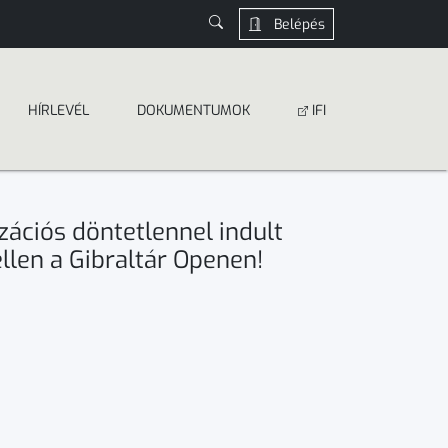
Belépés
HÍRLEVÉL
DOKUMEN­­TUMOK
IFI
zációs döntetlennel indult
llen a Gibraltár Openen!