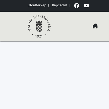
Oldaltérkép
|
Kapcsolat
|