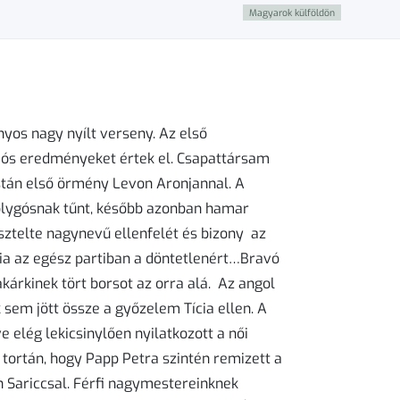
Magyarok külföldön
os nagy nyílt verseny. Az első
iós eredményeket értek el. Csapattársam
istán első örmény Levon Aronjannal. A
olygósnak tűnt, később azonban hamar
ztelte nagynevű ellenfelét és bizony az
a az egész partiban a döntetlenért…Bravó
akárkinek tört borsot az orra alá. Az angol
sem jött össze a győzelem Tícia ellen. A
e elég lekicsinylően nyilatkozott a női
a tortán, hogy Papp Petra szintén remizett a
 Sariccsal. Férfi nagymestereinknek