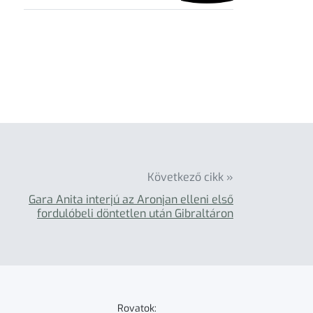
Következő cikk »
Gara Anita interjú az Aronjan elleni első
fordulóbeli döntetlen után Gibraltáron
Rovatok: