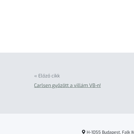
« Előző cikk
Carlsen győzött a villám VB-n!
H-1055 Budapest, Falk Mi