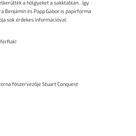
 elkerülték a hölgyeket a sakktáblán…Így
ra Benjámin és Papp Gábor is papírforma
ja sok érdekes információval:
iak!
 torna főszervezője Stuart Conquest