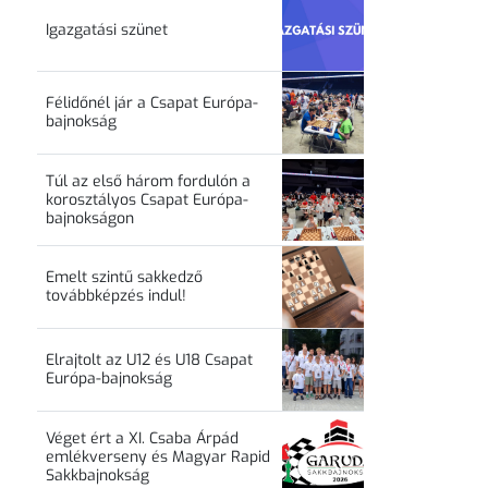
Igazgatási szünet
Félidőnél jár a Csapat Európa-
bajnokság
Túl az első három fordulón a
korosztályos Csapat Európa-
bajnokságon
Emelt szintű sakkedző
továbbképzés indul!
Elrajtolt az U12 és U18 Csapat
Európa-bajnokság
Véget ért a XI. Csaba Árpád
emlékverseny és Magyar Rapid
Sakkbajnokság