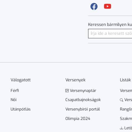
Keressen bármilyen ku
Válogatott
Versenyek
Listák
Férfi
Versenynaptár
Verse
Női
Csapatbajnokságok
Vers
Utánpótlás
Versenybírói portál
Rangli
Olimpia 2024
Szakm
Letö