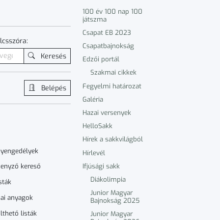
100 év 100 nap 100
játszma
Csapat EB 2023
lcsszóra:
Csapatbajnokság
Keresés
Edzői portál
Szakmai cikkek
Fegyelmi határozat
Belépés
Galéria
Hazai versenyek
HelloSakk
Hírek a sakkvilágból
nyengedélyek
Hírlevél
Ifjúsági sakk
enyző kereső
Diákolimpia
sták
Junior Magyar
ai anyagok
Bajnokság 2025
lthető listák
Junior Magyar