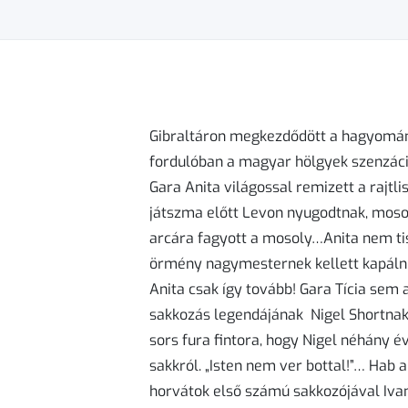
Gibraltáron megkezdődött a hagyomány
fordulóban a magyar hölgyek szenzác
Gara Anita világossal remizett a rajtl
játszma előtt Levon nyugodtnak, mos
arcára fagyott a mosoly…Anita nem tis
örmény nagymesternek kellett kapálni
Anita csak így tovább! Gara Tícia sem 
sakkozás legendájának Nigel Shortnak 
sors fura fintora, hogy Nigel néhány év
sakkról. „Isten nem ver bottal!”… Hab 
horvátok első számú sakkozójával Ivan