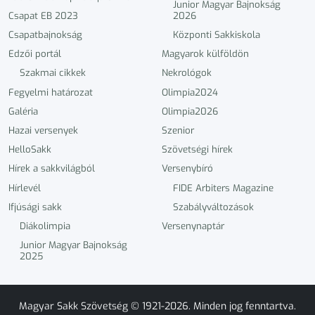
Junior Magyar Bajnokság
Csapat EB 2023
2026
Csapatbajnokság
Központi Sakkiskola
Edzői portál
Magyarok külföldön
Szakmai cikkek
Nekrológok
Fegyelmi határozat
Olimpia2024
Galéria
Olimpia2026
Hazai versenyek
Szenior
HelloSakk
Szövetségi hírek
Hírek a sakkvilágból
Versenybíró
Hírlevél
FIDE Arbiters Magazine
Ifjúsági sakk
Szabályváltozások
Diákolimpia
Versenynaptár
Junior Magyar Bajnokság
2025
Magyar Sakk Szövetség © 1921-2026. Minden jog fenntartva.