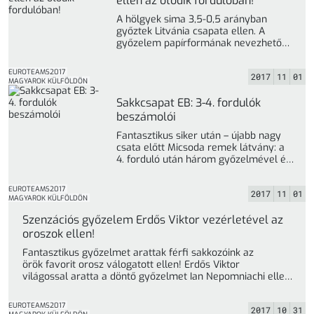
ellen az ötödik fordulóban!
A hölgyek sima 3,5-0,5 arányban
győztek Litvánia csapata ellen. A
győzelem papírformának nevezhető
az Élő-pontok alapján, reméljük a nagy
arányú ... »
EUROTEAMS2017
2017
11
01
MAGYAROK KÜLFÖLDÖN
Sakkcsapat EB: 3-4. fordulók
beszámolói
Fantasztikus siker után – újabb nagy
csata előtt Micsoda remek látvány: a
4. forduló után három győzelmével és
egy döntetlenjével ... »
EUROTEAMS2017
2017
11
01
MAGYAROK KÜLFÖLDÖN
Szenzációs győzelem Erdős Viktor vezérletével az
oroszok ellen!
Fantasztikus győzelmet arattak férfi sakkozóink az
örök favorit orosz válogatott ellen! Erdős Viktor
világossal aratta a döntő győzelmet Ian Nepomniachi ellen.
A ... »
EUROTEAMS2017
2017
10
31