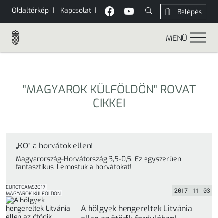
Oldaltérkép
|
Kapcsolat
|
Belépés
MENÜ
"MAGYAROK KÜLFÖLDÖN" ROVAT
CIKKEI
„KO” a horvátok ellen!
Magyarország-Horvátország 3,5-0,5. Ez egyszerűen
fantasztikus. Lemostuk a horvátokat!
EUROTEAMS2017
2017
11
03
MAGYAROK KÜLFÖLDÖN
A hölgyek hengereltek Litvánia