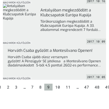
2017
10
16
költségek miatt) nem vettek részt ... »
MAGYAROK KÜLFÖLDÖN
Antalyában megkezdődött a
Klubcsapatok Európa Kupája
Törökországban megkezdődött a
Klubcsapatok Európa Kupája. A 33.
alkalommal megrendezett 7 fordulós
tornán sajnos az idén sem játszik
magyar csapat. ... »
2017
10
09
MAGYAROK KÜLFÖLDÖN
Horváth Csaba győzött a Montesilvano Openen!
Horváth Csaba újabb olasz versenyen
győzött! A Pénzügyőr SE játékosa a Montesilvano Openen
diadalmaskodott 5-ből 4,5 ponttal 2602-es performance
teljesítménnyel. Csaba az ... »
2017
10
05
MAGYAROK KÜLFÖLDÖN
Oldal
Oldal
Oldal
Oldal
Oldal
Oldal
Oldal
Oldal
Oldal
Oldal
O
1
2
3
…
7
8
9
10
11
…
47
48
4