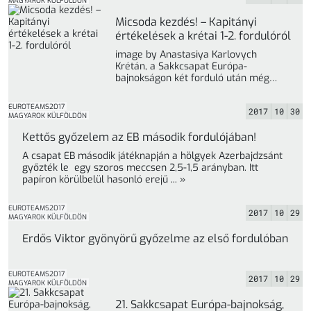
MAGYAROK KÜLFÖLDÖN
Micsoda kezdés! – Kapitányi
értékelések a krétai 1-2. fordulóról
image by Anastasiya Karlovych
Krétán, a Sakkcsapat Európa-
bajnokságon két forduló után még
mindkét csapatunk száz százalékos! A
románok ellen aratott ... »
EUROTEAMS2017
2017
10
30
MAGYAROK KÜLFÖLDÖN
Kettős győzelem az EB második fordulójában!
A csapat EB második játéknapján a hölgyek Azerbajdzsánt
győzték le egy szoros meccsen 2,5-1,5 arányban. Itt
papíron körülbelül hasonló erejű ... »
EUROTEAMS2017
2017
10
29
MAGYAROK KÜLFÖLDÖN
Erdős Viktor gyönyörű győzelme az első fordulóban
EUROTEAMS2017
2017
10
29
MAGYAROK KÜLFÖLDÖN
21. Sakkcsapat Európa-bajnokság,