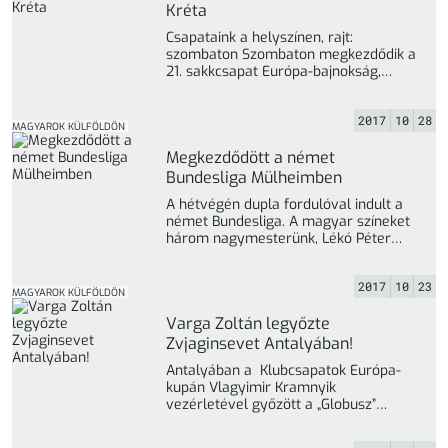
Kréta
Csapataink a helyszínen, rajt:
szombaton Szombaton megkezdődik a
21. sakkcsapat Európa-bajnokság,
Krétán. A magyar delegáció pénteken
érkezett meg a helyszínre. ... »
2017
10
28
MAGYAROK KÜLFÖLDÖN
Megkezdődött a német
Bundesliga Mülheimben
A hétvégén dupla fordulóval indult a
német Bundesliga. A magyar színeket
három nagymesterünk, Lékó Péter
(Schachfreunde Deizisau), Almási
Zoltán (Drezda) és ... »
2017
10
23
MAGYAROK KÜLFÖLDÖN
Varga Zoltán legyőzte
Zvjaginsevet Antalyában!
Antalyában a Klubcsapatok Európa-
kupán Vlagyimir Kramnyik
vezérletével győzött a „Globusz”
csapata. Magyar csapatok
(feltételezem, hogy a tetemes