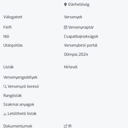
Elérhetőség
Válogatott
Versenyek
Férfi
Versenynaptár
Női
Csapatbajnokságok
Utánpótlás
Versenybírói portál
Olimpia 2024
Listák
Hírlevél
Versenyengedélyek
Versenyző kereső
Ranglisták
Szakmai anyagok
Letölthető listák
Dokumen­­tumok
Ifi