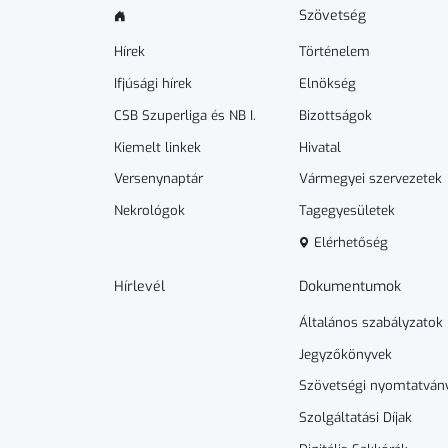
Szövetség
Hírek
Történelem
Ifjúsági hírek
Elnökség
CSB Szuperliga és NB I.
Bizottságok
Kiemelt linkek
Hivatal
Versenynaptár
Vármegyei szervezetek
Nekrológok
Tagegyesületek
Elérhetőség
Hírlevél
Dokumen­­tumok
Általános szabályzatok
Jegyzőkönyvek
Szövetségi nyomtatván
Szolgáltatási Díjak