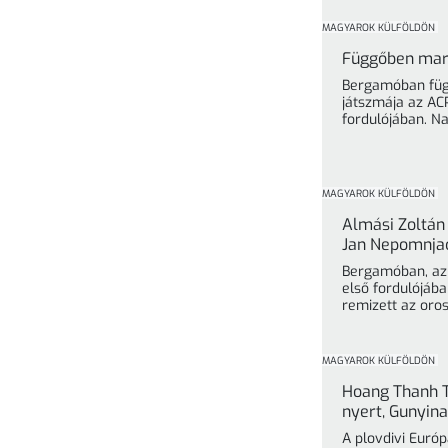
MAGYAROK KÜLFÖLDÖN
Függőben mara
Bergamóban füg
játszmája az AC
fordulójában. N
MAGYAROK KÜLFÖLDÖN
Almási Zoltán 
Jan Nepomnjac
Bergamóban, az 
első fordulójába
remizett az oros
MAGYAROK KÜLFÖLDÖN
Hoang Thanh T
nyert, Gunyina
A plovdivi Euró