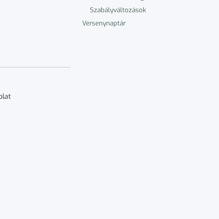
Szabályváltozások
Versenynaptár
olat