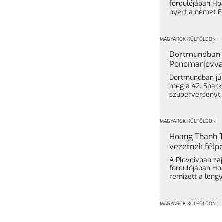
fordulójában Ho
nyert a német El
MAGYAROK KÜLFÖLDÖN
Dortmundban L
Ponomarjovval 
Dortmundban júli
meg a 42. Spar
szuperversenyt. 
MAGYAROK KÜLFÖLDÖN
Hoang Thanh T
vezetnek félp
A Plovdivban za
fordulójában Ho
remizett a leng
MAGYAROK KÜLFÖLDÖN