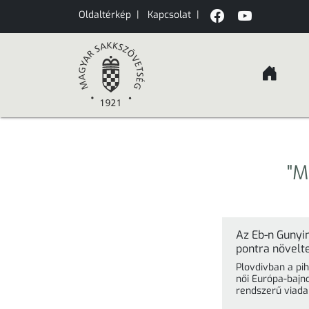
Oldaltérkép
|
Kapcsolat
|
"M
Az Eb-n Gunyi
pontra növelt
Plovdivban a pih
női Európa-bajno
rendszerű viada
Thanh Trang ...