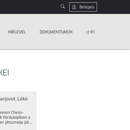
Belépés
HÍRLEVÉL
DOKUMEN­­TUMOK
IFI
KEI
rjovot, Lékó
assen Chess-
 fordulójában a
r játszmája jól