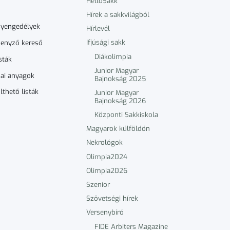
HelloSakk
Hírek a sakkvilágból
nyengedélyek
Hírlevél
Ifjúsági sakk
enyző kereső
Diákolimpia
sták
Junior Magyar
ai anyagok
Bajnokság 2025
lthető listák
Junior Magyar
Bajnokság 2026
Központi Sakkiskola
Magyarok külföldön
Nekrológok
Olimpia2024
Olimpia2026
Szenior
Szövetségi hírek
Versenybíró
FIDE Arbiters Magazine