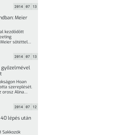
2014
07
13
dban: Meier
al kezdődött
eeting
Meier sötéttel
nyert a tízszeres dortmundi győztes ... »
2014
07
13
k győzelmével
t
nokságon Hoan
atta szereplését.
z orosz Alina
liszkajával vívott küzdelme ... »
2014
07
12
, 40 lépés után
i Sakkozók