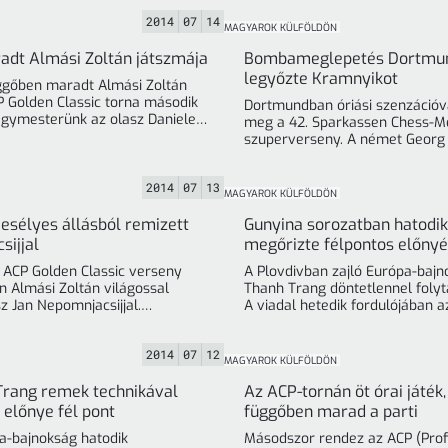
2014
07
14
MAGYAROK KÜLFÖLDÖN
dt Almási Zoltán játszmája
Bombameglepetés Dortmun
legyőzte Kramnyikot
gőben maradt Almási Zoltán
P Golden Classic torna második
Dortmundban óriási szenzációv
agymesterünk az olasz Daniele
meg a 42. Sparkassen Chess-M
Vocaturo ellen királyszárnyi ... »
szuperverseny. A német Georg 
2014
07
13
MAGYAROK KÜLFÖLDÖN
esélyes állásból remizett
Gunyina sorozatban hatodi
sijjal
megőrizte félpontos előnyé
ACP Golden Classic verseny
A Plovdivban zajló Európa-baj
n Almási Zoltán világossal
Thanh Trang döntetlennel folyt
z Jan Nepomnjacsijjal.
A viadal hetedik fordulójában a
Nagymesterünk kecsegtető pozíciót ért ... »
Kas
2014
07
12
MAGYAROK KÜLFÖLDÖN
rang remek technikával
Az ACP-tornán öt órai játék
 előnye fél pont
függőben marad a parti
pa-bajnokság hatodik
Másodszor rendez az ACP (Prof