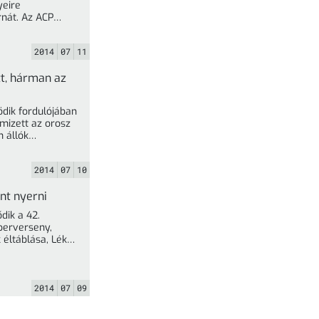
yeire
rnát. Az ACP
den Classic viadalra Almási ... »
2014
07
11
t, hárman az
ödik fordulójában
mizett az orosz
n állók
2014
07
10
nt nyerni
ik a 42.
perverseny,
 éltáblása, Lékó
, az augusztus 1-
2014
07
09