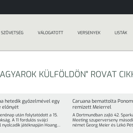
SZÖVETSÉG
VÁLOGATOTT
VERSENYEK
LISTÁK
AGYAROK KÜLFÖLDÖN" ROVAT CIK
na hetedik győzelmével egy
Caruana bemattolta Ponoma
e előnyét
remizett Meierrel
enőnap után folytatódott a 15.
A Dortmundban zajló 42. Spark
kság. A 11 fordulós svájci
Meeting szuperverseny második
l nyolcadik játéknapján Hoang
német Georg Meier és Lékó Péte
 »
ismert remivariban ... »