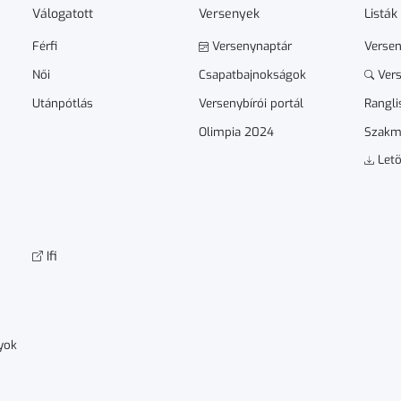
Válogatott
Versenyek
Listák
Férfi
Versenynaptár
Verse
Női
Csapatbajnokságok
Vers
Utánpótlás
Versenybírói portál
Rangli
Olimpia 2024
Szakm
Letö
Ifi
yok