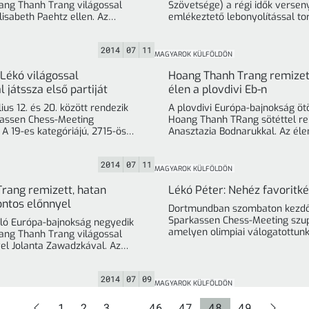
ang Thanh Trang világossal
Szövetsége) a régi idők versen
isabeth Paehtz ellen. Az
emlékeztető lebonyolítással to
éltáblán az orosz Valentyina ... »
Gol
2014
07
11
MAGYAROK KÜLFÖLDÖN
ékó világossal
Hoang Thanh Trang remizet
játssza első partiját
élen a plovdivi Eb-n
us 12. és 20. között rendezik
A plovdivi Európa-bajnokság öt
kassen Chess-Meeting
Hoang Thanh TRang sötéttel re
A 19-es kategóriájú, 2715-ös
Anasztazia Bodnarukkal. Az éle
Élő-pontátlagú, nyolc résztvevős ... »
összecsapásai során a ... »
2014
07
11
MAGYAROK KÜLFÖLDÖN
rang remizett, hatan
Lékó Péter: Nehéz favoritké
ontos előnnyel
Dortmundban szombaton kezdőd
Sparkassen Chess-Meeting szu
jló Európa-bajnokság negyedik
amelyen olimpiai válogatottunk
ang Thanh Trang világossal
Péter is játszik. Felkészüléséről
yel Jolanta Zawadzkával. Az
jén ... »
éltáblán döntetlennel zárult az ... »
2014
07
09
MAGYAROK KÜLFÖLDÖN
Oldal
Oldal
Oldal
Oldal
Oldal
Oldal
Oldal
1
2
3
…
46
47
48
49