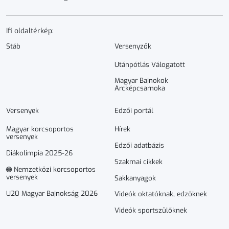
Ifi oldaltérkép:
Stáb
Versenyzők
Utánpótlás Válogatott
Magyar Bajnokok
Arcképcsarnoka
Versenyek
Edzői portál
Magyar korcsoportos
Hírek
versenyek
Edzői adatbázis
Diákolimpia 2025-26
Szakmai cikkek
Nemzetközi korcsoportos
versenyek
Sakkanyagok
U20 Magyar Bajnokság 2026
Videók oktatóknak, edzőknek
Videók sportszülőknek