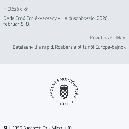
« Előző cikk
Dede Ernő Emlékverseny – Hajdúszoboszló, 2026.
február 5–8.
Következő cikk »
Batsiashvili a rapid, Roebers a blitz női Európa-bajnok
H-1055 Budapest, Falk Miksa u. 10.