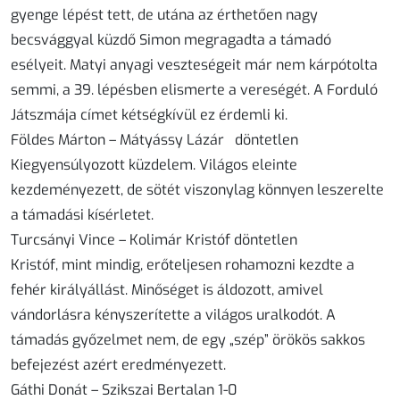
gyenge lépést tett, de utána az érthetően nagy
becsvággyal küzdő Simon megragadta a támadó
esélyeit. Matyi anyagi veszteségeit már nem kárpótolta
semmi, a 39. lépésben elismerte a vereségét. A Forduló
Játszmája címet kétségkívül ez érdemli ki.
Földes Márton – Mátyássy Lázár döntetlen
Kiegyensúlyozott küzdelem. Világos eleinte
kezdeményezett, de sötét viszonylag könnyen leszerelte
a támadási kísérletet.
Turcsányi Vince – Kolimár Kristóf döntetlen
Kristóf, mint mindig, erőteljesen rohamozni kezdte a
fehér királyállást. Minőséget is áldozott, amivel
vándorlásra kényszerítette a világos uralkodót. A
támadás győzelmet nem, de egy „szép” örökös sakkos
befejezést azért eredményezett.
Gáthi Donát – Szikszai Bertalan 1-0