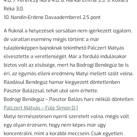
4.0, 7. Ferenczy Nóra 4.0, 8. Harkai Emma 3.5, 9. Kovács
Réka 3.0,
10. Nandin-Erdene Davaademberel 2.5 pont
A fiúknál a helyezések sorsában nem ígérkezett izgalom,
de váratlan esemény mégis történt: a már
tulajdonképpen bajnoknak tekinthető Palczert Mátyás
elvesztette a veretlenségét. Már a forduló indulásakor
biztos volt az elsősége, mert ha Bodrogi Bendegúz be is
éri, az egymás elleni eredmény Matyi mellett szólt volna.
Ráadásul Bendegúz hamar kiegyezett döntetlenben
Pásztor Balázzsal, tehát utol sem érhette.
Bodrogi Bendegúz – Pásztor Balázs harc nélküli döntetlen
Palczert Mátyás
–
Füle Simon
0-1
Matyi természetesen nyerni szeretett volna, mégis volt
egy olyan érzésem, hogy nem képes már úgy
koncentrálni, mint a korábbi meccsein. Csak egyetlen