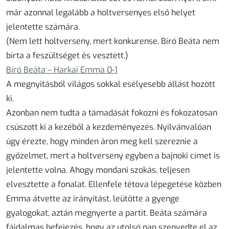
már azonnal legalább a holtversenyes első helyet
jelentette számára.
(Nem lett holtverseny, mert konkurense, Bíró Beáta nem
bírta a feszültséget és vesztett.)
Bíró Beáta – Harkai Emma
0-1
A megnyitásból világos sokkal esélyesebb állást hozott
ki.
Azonban nem tudta a támadását fokozni és fokozatosan
csúszott ki a kezéből a kezdeményezés. Nyilvánvalóan
úgy érezte, hogy minden áron meg kell szereznie a
győzelmet, mert a holtverseny egyben a bajnoki címet is
jelentette volna. Ahogy mondani szokás, teljesen
elvesztette a fonalat. Ellenfele tétova lépegetése közben
Emma átvette az irányítást, leütötte a gyenge
gyalogokat, aztán megnyerte a partit. Beáta számára
fájdalmas befejezés, hogy az utolsó nap szenvedte el az