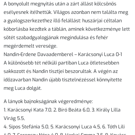
A bonyolult megnyitás után a zárt állást kölcsönös
esélyesnek ítélhettük. Világos azonban nem találta meg
a gyalogszerkezethez illő felállást: huszárjai céltalan
kóborlásba kezdtek a táblán, aminek következménye lett
sötét szabadgyalogjának megindulása és fehér
megérdemelt veresége.
Nandin-Erdene Davaademberel – Karácsonyi Luca 0-1
A különösebb tét nélküli partiban Luca ötletesebben
sakkozott és Nandin tisztjei beszorultak. A végén az
időzavarban Nandin újabb tisztelnézéssel könnyítette
meg Luca dolgát.
A lányok bajnokságának végeredménye:
1. Karácsonyi Kata 7.0, 2. Bíró Beáta 6.0, 3. Király Lilla
Virág 5.5,
4. Sipos Stefánia 5.0, 5. Karácsonyi Luca 4.5, 6. Tóth Lili