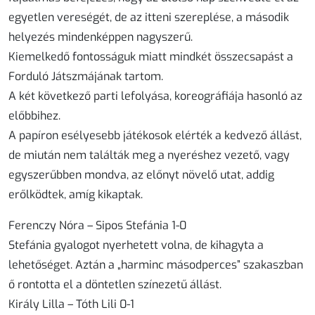
egyetlen vereségét, de az itteni szereplése, a második
helyezés mindenképpen nagyszerű.
Kiemelkedő fontosságuk miatt mindkét összecsapást a
Forduló Játszmájának tartom.
A két következő parti lefolyása, koreográfiája hasonló az
előbbihez.
A papíron esélyesebb játékosok elérték a kedvező állást,
de miután nem találták meg a nyeréshez vezető, vagy
egyszerűbben mondva, az előnyt növelő utat, addig
erőlködtek, amíg kikaptak.
Ferenczy Nóra – Sipos Stefánia 1-0
Stefánia gyalogot nyerhetett volna, de kihagyta a
lehetőséget. Aztán a „harminc másodperces” szakaszban
ő rontotta el a döntetlen színezetű állást.
Király Lilla – Tóth Lili 0-1