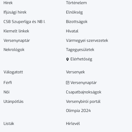
Hírek
Történelem
Ifjúsági hírek
Elnökség
CSB Szuperliga és NB I.
Bizottságok
Kiemelt linkek
Hivatal
Versenynaptár
Vármegyei szervezetek
Nekrológok
Tagegyesületek
Elérhetőség
Válogatott
Versenyek
Férfi
Versenynaptár
Női
Csapatbajnokságok
Utánpótlás
Versenybírói portál
Olimpia 2024
Listák
Hírlevél