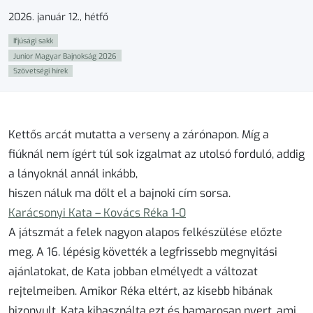
2026. január 12., hétfő
Ifjúsági sakk
Junior Magyar Bajnokság 2026
Szövetségi hírek
Kettős arcát mutatta a verseny a zárónapon. Míg a
fiúknál nem ígért túl sok izgalmat az utolsó forduló, addig
a lányoknál annál inkább,
hiszen náluk ma dőlt el a bajnoki cím sorsa.
Karácsonyi Kata – Kovács Réka
1-0
A játszmát a felek nagyon alapos felkészülése előzte
meg. A 16. lépésig követték a legfrissebb megnyitási
ajánlatokat, de Kata jobban elmélyedt a változat
rejtelmeiben. Amikor Réka eltért, az kisebb hibának
bizonyult. Kata kihasználta ezt és hamarosan nyert, ami