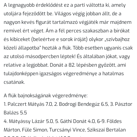
A legnagyobb érdeklődést ez a parti váltotta ki, amely
utoljára fejeződött be. Világos végig jobban állt, de a
nagyon kevés figurát tartalmazó végjáték már majdnem
remivel ért véget. Ám a fél perces szakaszban a bírókat
és kibiceket (beleértve e sorok íróját) olykor „szívbajhoz
közeli állapotba” hozták a fiúk. Több esetben ugyanis csak
az utolsó másodpercben léptek! És általában jókat, vagy
relatíve a legjobbat. Donát a 82. lépésben győzött, ami
tulajdonképpen igazságos végeredménye a hatalmas
csatának.
A fiúk bajnokságának végeredménye:
1. Palczert Mátyás 7.0, 2. Bodrogi Bendegúz 6.5, 3. Pásztor
Balázs 5.5
4. Mátyássy Lázár 5.0, 5. Gáthi Donát 4.0, 6-9. Földes
Márton, Füle Simon, Turcsányi Vince, Szikszai Bertalan