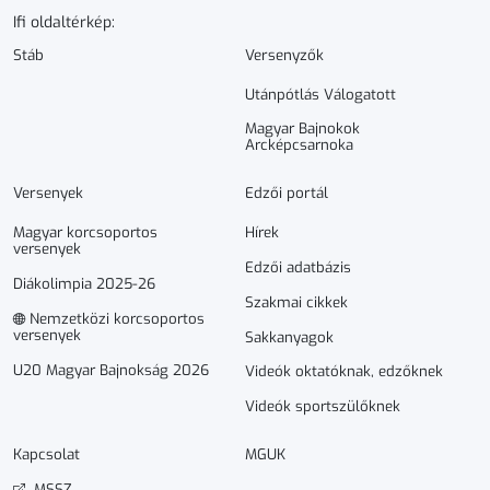
Ifi oldaltérkép:
Stáb
Versenyzők
Utánpótlás Válogatott
Magyar Bajnokok
Arcképcsarnoka
Versenyek
Edzői portál
Magyar korcsoportos
Hírek
versenyek
Edzői adatbázis
Diákolimpia 2025-26
Szakmai cikkek
Nemzetközi korcsoportos
versenyek
Sakkanyagok
U20 Magyar Bajnokság 2026
Videók oktatóknak, edzőknek
Videók sportszülőknek
Kapcsolat
MGUK
MSSZ