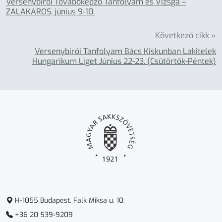
Versenybírói Továbbképző Tanfolyam és Vizsga –
ZALAKAROS, június 9-10.
Következő cikk »
Versenybírói Tanfolyam Bács Kiskunban Lakitelek
Hungarikum Liget Június 22-23. (Csütörtök-Péntek)
H-1055 Budapest, Falk Miksa u. 10.
+36 20 539-9209