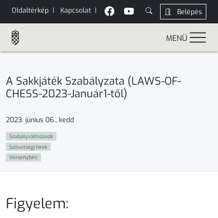
Oldaltérkép
|
Kapcsolat
|
Belépés
MENÜ
A Sakkjáték Szabályzata (LAWS-OF-
CHESS-2023-Január1-től)
2023. június 06., kedd
Szabályváltozások
Szövetségi hírek
Versenybíró
Figyelem: