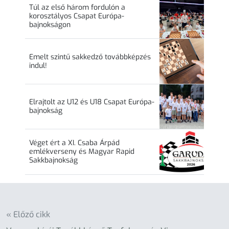
Túl az első három fordulón a
korosztályos Csapat Európa-
bajnokságon
Emelt szintű sakkedző továbbképzés
indul!
Elrajtolt az U12 és U18 Csapat Európa-
bajnokság
Véget ért a XI. Csaba Árpád
emlékverseny és Magyar Rapid
Sakkbajnokság
« Előző cikk