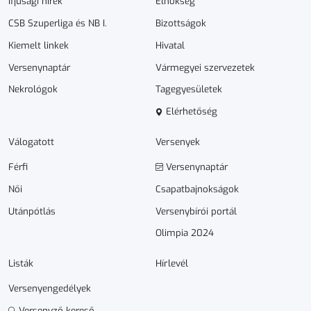
Ifjúsági hírek
Elnökség
CSB Szuperliga és NB I.
Bizottságok
Kiemelt linkek
Hivatal
Versenynaptár
Vármegyei szervezetek
Nekrológok
Tagegyesületek
Elérhetőség
Válogatott
Versenyek
Férfi
Versenynaptár
Női
Csapatbajnokságok
Utánpótlás
Versenybírói portál
Olimpia 2024
Listák
Hírlevél
Versenyengedélyek
Versenyző kereső