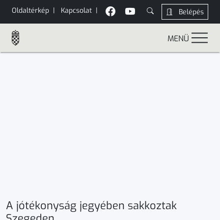
Oldaltérkép
|
Kapcsolat
|
Belépés
MENÜ
A jótékonyság jegyében sakkoztak
Szegeden