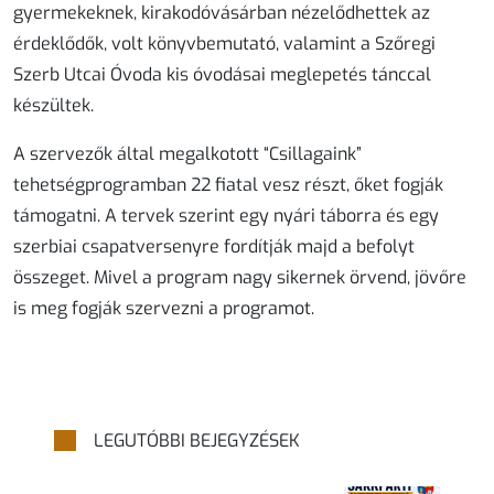
gyermekeknek, kirakodóvásárban nézelődhettek az
érdeklődők, volt könyvbemutató, valamint a Szőregi
Szerb Utcai Óvoda kis óvodásai meglepetés tánccal
készültek.
A szervezők által megalkotott “Csillagaink”
tehetségprogramban 22 fiatal vesz részt, őket fogják
támogatni. A tervek szerint egy nyári táborra és egy
szerbiai csapatversenyre fordítják majd a befolyt
összeget. M
ivel a program nagy sikernek örvend, jövőre
is meg fogják szervezni a programot.
LEGUTÓBBI BEJEGYZÉSEK