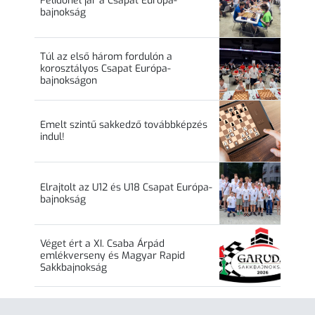
Félidőnél jár a Csapat Európa-
bajnokság
Túl az első három fordulón a
korosztályos Csapat Európa-
bajnokságon
Emelt szintű sakkedző továbbképzés
indul!
Elrajtolt az U12 és U18 Csapat Európa-
bajnokság
Véget ért a XI. Csaba Árpád
emlékverseny és Magyar Rapid
Sakkbajnokság