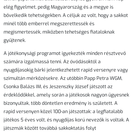
elég figyelmet, pedig Magyarország és a megye is
bővelkedik tehetségekben. A céljuk az volt, hogy a sakkot
minél több emberrel megszerettessék és
megismertessék, miközben tehetséges fiataloknak
gyűjtenek.
A jótékonysági programot igyekezték minden résztvevő
számára izgalmassá tenni. Az óvódásoktól a
nyugdíjasokig bárki jelentkezhetett rapid versenyre vagy
szimultán mérkőzésekre. Az utóbbin Papp Petra WGM,
Csonka Balázs IM, és Jeszenszky József játszott az
érdeklődőkkel, amely során a játékosok nagyon ügyesnek
bizonyultak, több döntetlen eredmény is született. A
rapid versenyen közel 100-an játszottak: a legfiatalabb
játékos 5 éves volt, és nyugdíjas korú nevezők is voltak. A
játszmák között továbbá sakkoktatás folyt