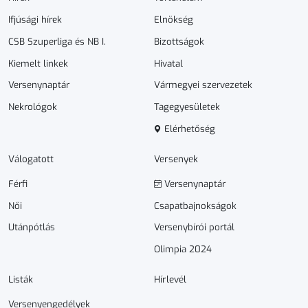
Ifjúsági hírek
Elnökség
CSB Szuperliga és NB I.
Bizottságok
Kiemelt linkek
Hivatal
Versenynaptár
Vármegyei szervezetek
Nekrológok
Tagegyesületek
Elérhetőség
Válogatott
Versenyek
Férfi
Versenynaptár
Női
Csapatbajnokságok
Utánpótlás
Versenybírói portál
Olimpia 2024
Listák
Hírlevél
Versenyengedélyek