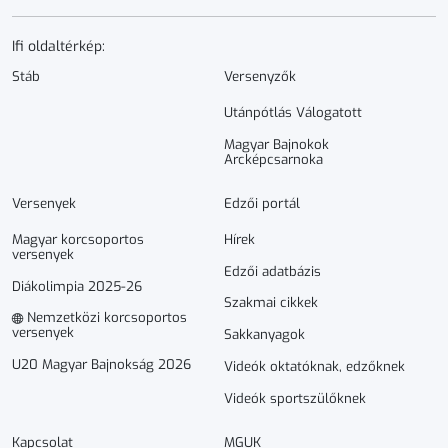
Ifi oldaltérkép:
Stáb
Versenyzők
Utánpótlás Válogatott
Magyar Bajnokok
Arcképcsarnoka
Versenyek
Edzői portál
Magyar korcsoportos
Hírek
versenyek
Edzői adatbázis
Diákolimpia 2025-26
Szakmai cikkek
Nemzetközi korcsoportos
versenyek
Sakkanyagok
U20 Magyar Bajnokság 2026
Videók oktatóknak, edzőknek
Videók sportszülőknek
Kapcsolat
MGUK