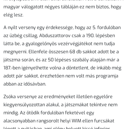
magyar válogatott négyes tábláján ez nem biztos, hogy
elég lesz.
A nyílt verseny egy érdekessége, hogy az 5. fordulóban
az üzbég csillag, Abduszattorov csak a 190. lépésben
látta be, a gyalogelőnyös vezérvégjátékot nem tudja
megnyerni. Ellenfele összesen 68 db sakkot adott be a
játszma során, és az 50 lépéses szabály alapján már a
187.-ben igényelhette volna a döntetlent, de inkább még
adott pár sakkot, érezhetően nem volt más programja
abban az idősávban.
Zsóka versenye az eredményeket illetően egyelőre
kiegyensúlyozottan alakul, a játszmákat tekintve nem
mindig. Az ötödik fordulóban feketével egy
alacsonyabban rangsorolt helyi WIM ellen furcsákat
lépett a nyitásban, ami előny helyett kissé inferior