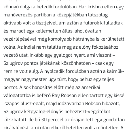
könnyű dolga a hetedik fordulóban: Harikrishna ellen egy
manőverezős partiban a középjátékban látszólag
aktívabb volt a tisztjeivel, ám aztán a futárok kifulladtak
és maradt egy kellemetlen állás, ahol óvatlan
vezérlépésével még komolyabb hátrányba is kerülhetett
volna. Az indiai nem találta meg az előny fokozásához
vezető utat, inkább egy gyalogot nyert, ami viszont –
Szjugirov pontos játékának köszönhetően – csak egy
remire volt elég. A nyolcadik fordulóban aztán a kalmük-
magyar nagymester úgy tűnt, hogy behúz egy teljes
pontot. A sok honosítás előtt még az amerikai
válogatottba is beférő Ray Robson ellen tartott egy kissé
iszapos plusz-egált, majd időzavarban Robson hibázott,
Szjugirov kétgyalog-előnyös nehéztiszt-végjátékot
játszhatott, de bő 30 perccel az óráján tett egy gondatlan
királylépést, ami után elkerülhetetlen volt a döntetlen. A