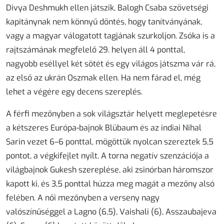
Divya Deshmukh ellen játszik, Balogh Csaba szövetségi
kapitánynak nem könnyű döntés, hogy tanítványának,
vagy a magyar válogatott tagjának szurkoljon. Zsóka is a
rajtszámának megfelelő 29. helyen áll 4 ponttal,
nagyobb eséllyel két sötét és egy világos játszma vár rá,
az első az ukrán Oszmak ellen. Ha nem fárad el, még
lehet a végére egy decens szereplés.
A férfi mezőnyben a sok világsztár helyett meglepetésre
a kétszeres Európa-bajnok Blübaum és az indiai Nihal
Sarin vezet 6–6 ponttal, mögöttük nyolcan szereztek 5,5
pontot, a végkifejlet nyílt. A torna negatív szenzációja a
világbajnok Gukesh szereplése, aki zsinórban háromszor
kapott ki, és 3,5 ponttal húzza meg magát a mezőny alsó
felében. A női mezőnyben a verseny nagy
valószínűséggel a Lagno (6,5), Vaishali (6), Asszaubajeva