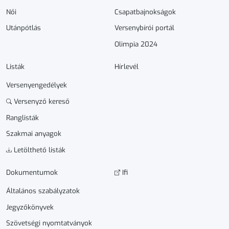
Női
Csapatbajnokságok
Utánpótlás
Versenybírói portál
Olimpia 2024
Listák
Hírlevél
Versenyengedélyek
Versenyző kereső
Ranglisták
Szakmai anyagok
Letölthető listák
Dokumen­­tumok
Ifi
Általános szabályzatok
Jegyzőkönyvek
Szövetségi nyomtatványok