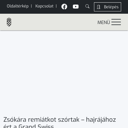
Oldaltérkép
|
Kapcsolat
|
Belépés
MENÜ
Zsókára remiátkot szórtak – hajrájához
ért a Grand Swiss