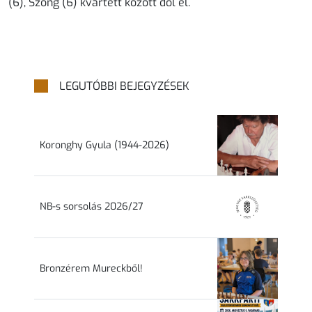
(6), Szong (6) kvartett között dől el.
LEGUTÓBBI BEJEGYZÉSEK
Koronghy Gyula (1944-2026)
NB-s sorsolás 2026/27
Bronzérem Mureckből!