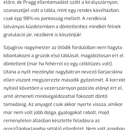
előre, de Pragg ellentámadást szőtt a királyszárnyon,
szanaszéjjel volt a tábla, mint egy rendes kávéházban,
csak épp 98%-os pontosság mellett. A rendkívül
látványos küzdelemben a döntetlenhez mindkét félnek
gratuláció jár, nézőként is köszönjük!
Szjugirov nagymester az ötödik fordulóban nem hagyta
kibontakozni a grúzok első táblását, magabiztosan ért el
döntetlent (már ha fehérrel ez egy célkitűzés volt).
Utána a nyílt mezőnybe nagybátran nevező Gorjacskina
ellen viszont megszerezte második győzelmét. A korrekt
nyitást követően a vezérszárnyon pozíciós előnyt ért el,
amit átmeneti minőségáldozattal fokozott döntő
támadásig. Az anyagot csak akkor nyerte vissza, amikor
már nem volt jobb dolga, gyalogokat rabolt, majd
reménytelen állásban késztette feladásra az
orosz(lánbarlangba sétáló) ellenfelet. Nem volt azonban