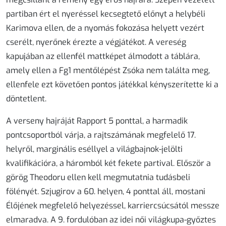
partiban ért el nyeréssel kecsegtető előnyt a helybéli
Karimova ellen, de a nyomás fokozása helyett vezért
cserélt, nyerőnek érezte a végjátékot. A vereség
kapujában az ellenfél mattképet álmodott a táblára,
amely ellen a Fg1 mentőlépést Zsóka nem találta meg,
ellenfele ezt követően pontos játékkal kényszerítette ki a
döntetlent.
A verseny hajráját Rapport 5 ponttal, a harmadik
pontcsoportból várja, a rajtszámának megfelelő 17.
helyről, marginális eséllyel a világbajnok-jelölti
kvalifikációra, a háromból két fekete partival. Először a
görög Theodoru ellen kell megmutatnia tudásbeli
fölényét. Szjugirov a 60. helyen, 4 ponttal áll, mostani
Élőjének megfelelő helyezéssel, karriercsúcsától messze
elmaradva. A 9. fordulóban az idei női világkupa-győztes