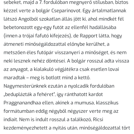
sebeket, majd a 7. fordulóban megnyerő stílusban, biztos
kézzel verte a bolgár Cseparinovot. Egy ártalmatlannak
látszó Angolból szokatlan állás jött ki, ahol mindkét fél
bebetonozott egy-egy futót az ellenfél hadállásába
(innen a trójai fafutó kifejezés), de Rapport látta, hogy
átmeneti minőségáldozattal előnybe kerülhet, a
metszően éles futópár visszanyeri a minőséget, és nem
neki lesznek nehéz döntései. A bolgár rosszul adta vissza
az anyagot, a kialakuló végjátékra csak esetlen lovai
maradtak – meg is botlott mind a kettő.
Nagymesterünknek ezután a nyolcadik fordulóban
„beduplázták a fehéret”, így ránthatott kardot
Praggnanandhaa ellen, akinek a mumusa, klasszikus
formátumban eddig négyből négyszer verte meg az
indiait. Nem is indult rosszul a találkozó, Ricsi
kezdeményezhetett a nyitás után, minőségáldozattal tört