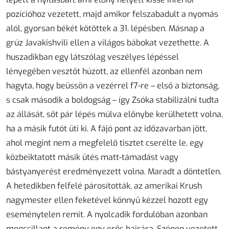
pozícióhoz vezetett, majd amikor felszabadult a nyomás
alól, gyorsan békét kötöttek a 31. lépésben. Másnap a
grúz Javakishvili ellen a világos bábokat vezethette. A
huszadikban egy látszólag veszélyes lépéssel
lényegében vesztőt húzott, az ellenfél azonban nem
hagyta, hogy beüssön a vezérrel f7-re – első a biztonság,
s csak második a boldogság – így Zsóka stabilizálni tudta
az állását, sőt pár lépés múlva előnybe kerülhetett volna,
ha a másik futót üti ki. A fájó pont az időzavarban jött,
ahol megint nem a megfelelő tisztet cserélte le, egy
közbeiktatott másik ütés matt-támadást vagy
bástyanyerést eredményezett volna. Maradt a döntetlen.
A hetedikben felfelé párosították, az amerikai Krush
nagymester ellen feketével könnyű kézzel hozott egy
eseménytelen remit. A nyolcadik fordulóban azonban
megcsillant a remény egy erős hajrára. Szépen vezetett