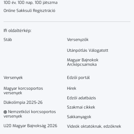
100 év, 100 nap, 100 játszma
Online Sakksuli Regisztráció
Ifi oldaltérkép:
Stáb
Versenyzők
Utánpótlás Válogatott
Magyar Bajnokok
Arcképcsarnoka
Versenyek
Edzői portál
Magyar korcsoportos
Hírek
versenyek
Edzői adatbázis
Diákolimpia 2025-26
Szakmai cikkek
Nemzetközi korcsoportos
versenyek
Sakkanyagok
U20 Magyar Bajnokság 2026
Videók oktatóknak, edzőknek