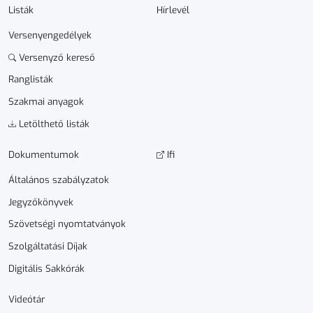
Listák
Hírlevél
Versenyengedélyek
Versenyző kereső
Ranglisták
Szakmai anyagok
Letölthető listák
Dokumen­­tumok
Ifi
Általános szabályzatok
Jegyzőkönyvek
Szövetségi nyomtatványok
Szolgáltatási Díjak
Digitális Sakkórák
Videótár