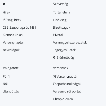
Szövetség
Hírek
Történelem
Ifjúsági hírek
Elnökség
CSB Szuperliga és NB I.
Bizottságok
Kiemelt linkek
Hivatal
Versenynaptár
Vármegyei szervezetek
Nekrológok
Tagegyesületek
Elérhetőség
Válogatott
Versenyek
Férfi
Versenynaptár
Női
Csapatbajnokságok
Utánpótlás
Versenybírói portál
Olimpia 2024