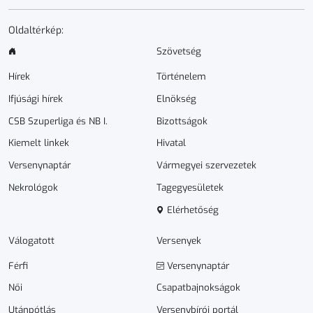
Oldaltérkép:
Szövetség
Hírek
Történelem
Ifjúsági hírek
Elnökség
CSB Szuperliga és NB I.
Bizottságok
Kiemelt linkek
Hivatal
Versenynaptár
Vármegyei szervezetek
Nekrológok
Tagegyesületek
Elérhetőség
Válogatott
Versenyek
Férfi
Versenynaptár
Női
Csapatbajnokságok
Utánpótlás
Versenybírói portál