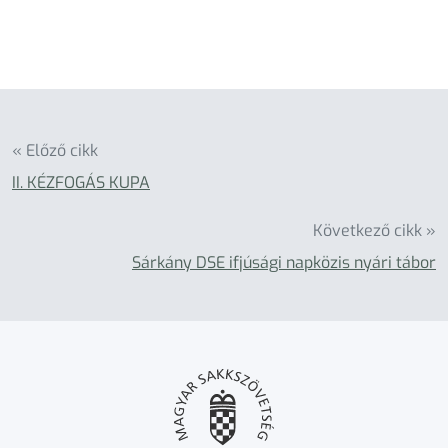
« Előző cikk
II. KÉZFOGÁS KUPA
Következő cikk »
Sárkány DSE ifjúsági napközis nyári tábor