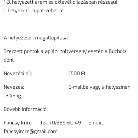
1-3. helyezett érem és oklevél díjazásban részesül.
1. helyezett, kupát vehet át.
A helyezések megállapítása:
Szerzett pontok alapján, holtverseny esetén a Bucholz
dönt
Nevezési díj:
1500 Ft
Nevezés:
E-mailbe vagy a helyszínen
13:45-ig.
Bővebb információ:
Fáncsy Imre: Tel: 70/389-60-49 E-mail:
fancsyimre@gmail.com