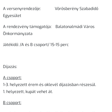
A versenyrendezője:
Vörösberény Szabadidő
Egyesület
A rendezvény támogatója:
Balatonalmádi Város
Önkormányzata
Játékidő:
/A és B csoport/ 15-15 perc
Díjazás:
A csoport:
1-3. helyezett érem és oklevél díjazásban részesül.
1. helyezett, kupát vehet át.
B csoport: