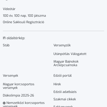
Videótár
100 év, 100 nap, 100 játszma
Online Sakksuli Regisztráció
Ifi oldaltérkép:
Stáb
Versenyzők
Utánpótlás Válogatott
Magyar Bajnokok
Arcképcsarnoka
Versenyek
Edzői portál
Magyar korcsoportos
Hírek
versenyek
Edzői adatbázis
Diákolimpia 2025-26
Szakmai cikkek
Nemzetközi korcsoportos
versenyek
Sakkanyagok