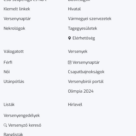
Kiemelt linkek
Hivatal
Versenynaptár
Vármegyei szervezetek
Nekrológok
Tagegyesületek
Elérhetőség
Válogatott
Versenyek
Férfi
Versenynaptár
Női
Csapatbajnokságok
Utánpótlás
Versenybírói portál
Olimpia 2024
Listák
Hírlevél
Versenyengedélyek
Versenyző kereső
Ranglisták