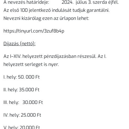
A nevezés ha
tárideje:
2024
.
július
3
.
szerda éjfél
.
Az első 100 jelentkező indulását tudjuk garantálni.
Nevezni kizárólag ezen az űrlapon lehet:
https://tinyurl.com/3zuf8b4p
Díjazás
(nettó):
Az I–XIV. helyezett pénzdíjazásban részesül. Az I.
helyezett serleget is nyer.
I. hely: 50. 000 Ft
II. hely: 35.000 Ft
III. hely: 30.000 Ft
IV. hely: 25.000 Ft
V. hely: 20.000 Ft