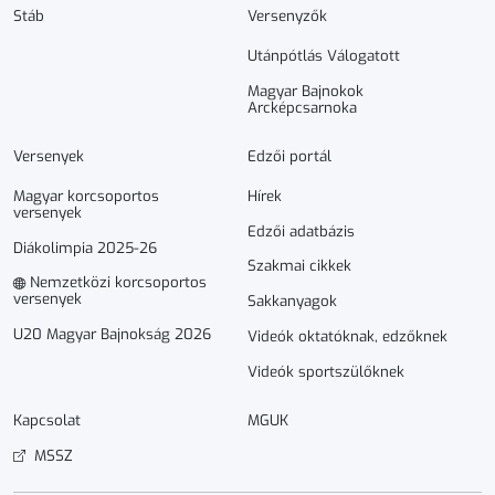
Stáb
Versenyzők
Utánpótlás Válogatott
Magyar Bajnokok
Arcképcsarnoka
Versenyek
Edzői portál
Magyar korcsoportos
Hírek
versenyek
Edzői adatbázis
Diákolimpia 2025-26
Szakmai cikkek
Nemzetközi korcsoportos
versenyek
Sakkanyagok
U20 Magyar Bajnokság 2026
Videók oktatóknak, edzőknek
Videók sportszülőknek
Kapcsolat
MGUK
MSSZ