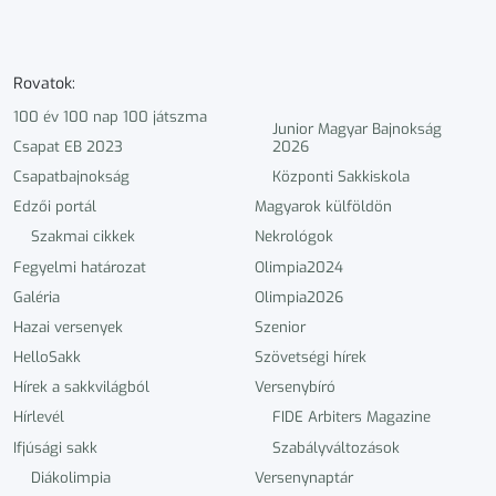
Rovatok:
100 év 100 nap 100 játszma
Junior Magyar Bajnokság
Csapat EB 2023
2026
Csapatbajnokság
Központi Sakkiskola
Edzői portál
Magyarok külföldön
Szakmai cikkek
Nekrológok
Fegyelmi határozat
Olimpia2024
Galéria
Olimpia2026
Hazai versenyek
Szenior
HelloSakk
Szövetségi hírek
Hírek a sakkvilágból
Versenybíró
Hírlevél
FIDE Arbiters Magazine
Ifjúsági sakk
Szabályváltozások
Diákolimpia
Versenynaptár