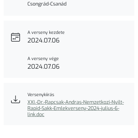
Csongrád-Csanád
A verseny kezdete
2024.07.06
A verseny vége
2024.07.06
Versenykiírás
XXI.-Dr.-Rapcsak-Andras-Nemzetkozi-Nyilt-
Rapid-Sakk-Emlekverseny-2024-julius-6-
link.doc