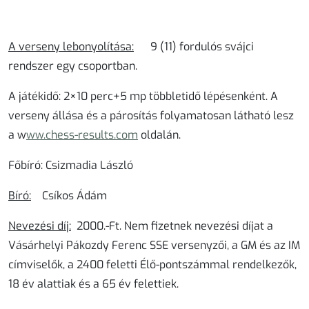
A verseny lebonyolít
ása
:
9 (11) fordulós svájci
rendszer egy csoportban.
A játékidő: 2×10 perc+5 mp többletidő lépésenként. A
verseny állása és a párosítás folyamatosan látható lesz
a w
ww.chess-results.com
oldalán.
Főbíró:
Csizmadia László
Bíró:
Csíkos Ádám
Nevezési díj:
2000.-Ft. Nem fizetnek nevezési díjat a
Vásárhelyi Pákozdy Ferenc SSE versenyzői, a GM és az IM
címviselők, a 2400 feletti Élő-pontszámmal rendelkezők,
18 év alattiak és a 65 év felettiek.