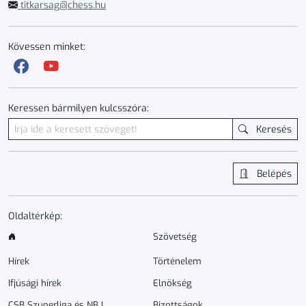
titkarsag@chess.hu
Kövessen minket:
Keressen bármilyen kulcsszóra:
Keresés
Belépés
Oldaltérkép:
Szövetség
Hírek
Történelem
Ifjúsági hírek
Elnökség
CSB Szuperliga és NB I.
Bizottságok