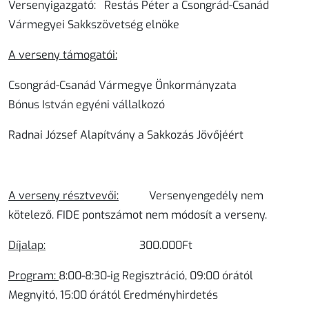
Versenyigazgató: Restás Péter a Csongrád-Csanád
Vármegyei Sakkszövetség elnöke
A verseny támogatói:
Csongrád-Csanád Vármegye Önkormányzata
Bónus István egyéni vállalkozó
Radnai József Alapítvány a Sakkozás Jövőjéért
A verseny résztvevői:
Versenyengedély nem
kötelező. FIDE pontszámot nem módosít a verseny.
Díjalap:
30
0.000Ft
Program:
8:00-8:30-ig Regisztráció, 09:00 órától
Megnyitó, 15:00 órától Eredményhirdetés