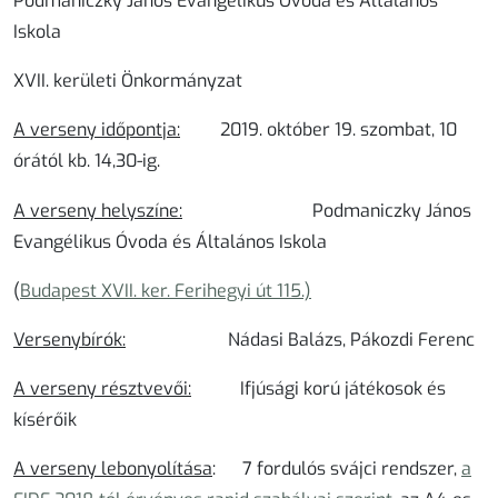
Podmaniczky János Evangélikus Óvoda és Általános
Iskola
XVII. kerületi Önkormányzat
A verseny időpontja:
2019. október 19. szombat, 10
órától kb. 14,30-ig.
A verseny helyszíne:
Podmaniczky János
Evangélikus Óvoda és Általános Iskola
(
Budapest XVII. ker. Ferihegyi út 115.)
Versenybírók:
Nádasi Balázs, Pákozdi Ferenc
A verseny résztvevői:
Ifjúsági korú játékosok és
kísérőik
A verseny lebonyolítása
:
7 fordulós svájci rendszer,
a