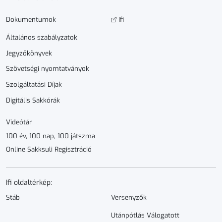
Dokumen­­tumok
Ifi
Általános szabályzatok
Jegyzőkönyvek
Szövetségi nyomtatványok
Szolgáltatási Díjak
Digitális Sakkórák
Videótár
100 év, 100 nap, 100 játszma
Online Sakksuli Regisztráció
Ifi oldaltérkép:
Stáb
Versenyzők
Utánpótlás Válogatott