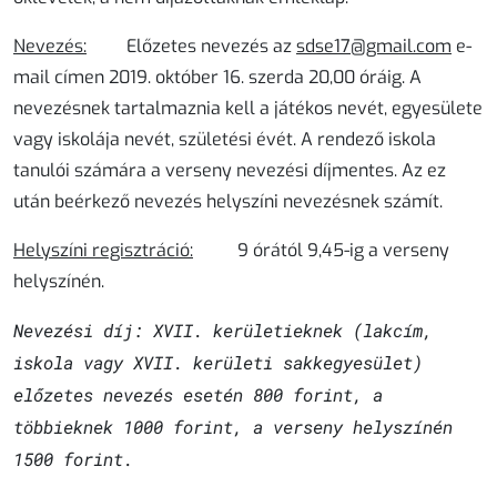
Nevezés:
Előzetes nevezés az
sdse17@gmail.com
e-
mail címen
2019.
október 16. szerda 20,00 óráig
. A
nevezésnek tartalmaznia kell a játékos nevét, egyesülete
vagy iskolája nevét, születési évét. A rendező iskola
tanulói számára a verseny nevezési díjmentes. Az ez
után beérkező nevezés helyszíni nevezésnek számít.
Helyszíni regisztráció:
9 órától 9,45-ig a verseny
helyszínén.
Nevezési díj: XVII. kerületieknek (lakcím,
iskola vagy XVII. kerületi sakkegyesület)
előzetes nevezés esetén 800 forint, a
többieknek 1000 forint, a verseny helyszínén
1500 forint.