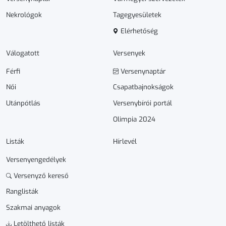
Nekrológok
Tagegyesületek
Elérhetőség
Válogatott
Versenyek
Férfi
Versenynaptár
Női
Csapatbajnokságok
Utánpótlás
Versenybírói portál
Olimpia 2024
Listák
Hírlevél
Versenyengedélyek
Versenyző kereső
Ranglisták
Szakmai anyagok
Letölthető listák