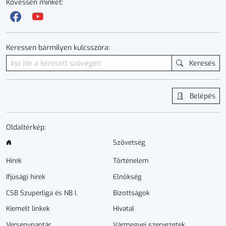
Kövessen minket:
Keressen bármilyen kulcsszóra:
Keresés
Belépés
Oldaltérkép:
Szövetség
Hírek
Történelem
Ifjúsági hírek
Elnökség
CSB Szuperliga és NB I.
Bizottságok
Kiemelt linkek
Hivatal
Versenynaptár
Vármegyei szervezetek