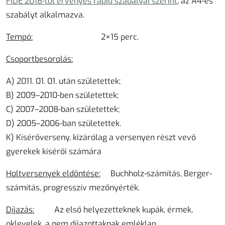
FIDE 2018-tól érvényes rapid szabályai szerint
, az A4-es
szabályt alkalmazva.
Tempó:
2×15 perc.
Csoportbesorolás:
A) 2011. 01. 01. után születettek;
B) 2009–2010-ben születettek;
C) 2007–2008-ban születettek;
D) 2005–2006-ban születettek.
K) Kísérőverseny, kizárólag a versenyen részt vevő
gyerekek kísérői számára
Holtversenyek eldöntése:
Buchholz-számítás, Berger-
számítás, progresszív mezőnyérték.
Díjazás:
Az első helyezetteknek kupák, érmek,
oklevelek, a nem díjazottaknak emléklap.