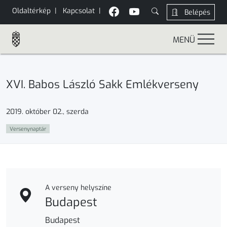
Oldaltérkép
|
Kapcsolat
|
Belépés
MENÜ
XVI. Babos László Sakk Emlékverseny
2019. október 02., szerda
Versenynaptár
A verseny helyszíne
Budapest
Budapest