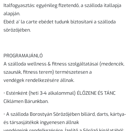
Italfogyasztás: egyénileg fizetendő, a szálloda itallapja
alapján.
Ebéd: a’ la carte ebédet tudunk biztosítani a szálloda
sörözőjében.
PROGRAMAJÁNLÓ
A szálloda wellness & fitness szolgáltatásai (medencék,
szaunák, fitness terem) természetesen a
vendégek rendelkezésére állnak.
• Esténként (heti 3-4 alkalommal) ÉLŐZENE ÉS TÁNC
Ciklámen Bárunkban.
• A szálloda Borostyán Sörözőjében biliárd, darts, kártya-
és társasjátékok ingyenesen állnak
vendégeink rendelkezésére. Ízelítő a Söröző kínálatából: