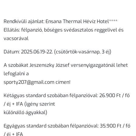
Rendkívüli ajánlat: Ensana Thermal Hévíz Hotel****
Ellátás: félpanzió, bőséges svédasztalos reggelivel és
vacsorával
Dátum: 2025.06.19-22. (csütörtök-vasárnap, 3 éj)
A szobákat Jeszenszky József versenyigazgatónál lehet
lefoglalni a
sporty207@gmail.com címen!
Kétágyas standard szobában félpanzióval: 26.900 Ft / fő
/ éj + IFA (igény szerint
különálló ágyakkal)
Egyágyas standard szobában félpanzióval: 35.900 Ft / fő
/ éj + IFA