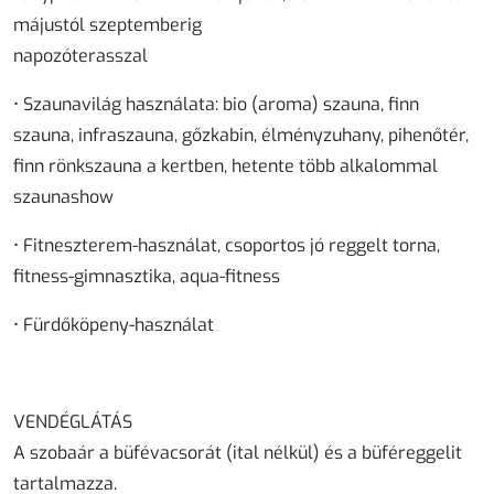
májustól szeptemberig
napozóterasszal
• Szaunavilág használata: bio (aroma) szauna, finn
szauna, infraszauna, gőzkabin, élményzuhany, pihenőtér,
finn rönkszauna a kertben, hetente több alkalommal
szaunashow
• Fitneszterem-használat, csoportos jó reggelt torna,
fitness-gimnasztika, aqua-fitness
• Fürdőköpeny-használat
VENDÉGLÁTÁS
A szobaár a büfévacsorát (ital nélkül) és a büféreggelit
tartalmazza.