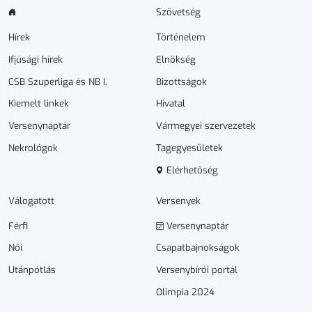
Szövetség
Hírek
Történelem
Ifjúsági hírek
Elnökség
CSB Szuperliga és NB I.
Bizottságok
Kiemelt linkek
Hivatal
Versenynaptár
Vármegyei szervezetek
Nekrológok
Tagegyesületek
Elérhetőség
Válogatott
Versenyek
Férfi
Versenynaptár
Női
Csapatbajnokságok
Utánpótlás
Versenybírói portál
Olimpia 2024