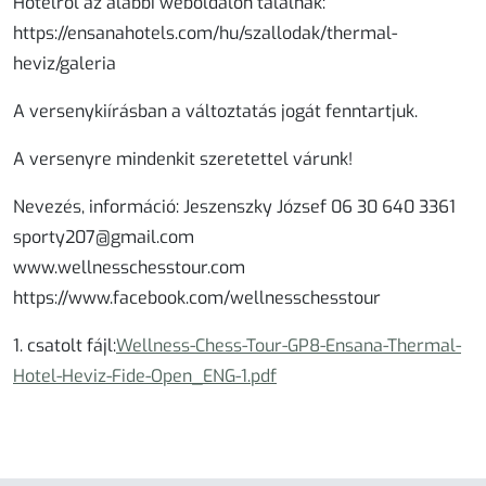
Hotelről az alábbi weboldalon találnak:
https://ensanahotels.com/hu/szallodak/thermal-
heviz/galeria
A versenykiírásban a változtatás jogát fenntartjuk.
A versenyre mindenkit szeretettel várunk!
Nevezés, információ: Jeszenszky József 06 30 640 3361
sporty207@gmail.com
www.wellnesschesstour.com
https://www.facebook.com/wellnesschesstour
1. csatolt fájl:
Wellness-Chess-Tour-GP8-Ensana-Thermal-
Hotel-Heviz-Fide-Open_ENG-1.pdf