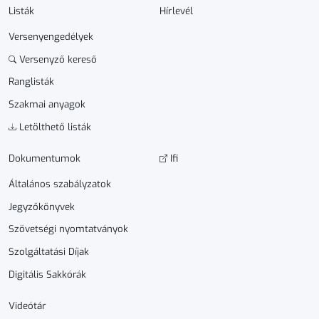
Listák
Hírlevél
Versenyengedélyek
Versenyző kereső
Ranglisták
Szakmai anyagok
Letölthető listák
Dokumen­­tumok
Ifi
Általános szabályzatok
Jegyzőkönyvek
Szövetségi nyomtatványok
Szolgáltatási Díjak
Digitális Sakkórák
Videótár