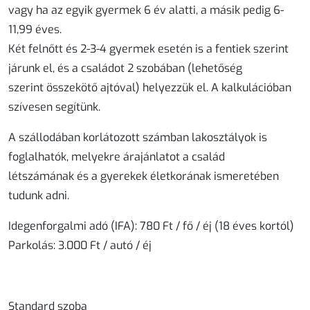
vagy ha az egyik gyermek 6 év alatti, a másik pedig 6-
11,99 éves.
Két felnőtt és 2-3-4 gyermek esetén is a fentiek szerint
járunk el, és a családot 2 szobában (lehetőség
szerint összekötő ajtóval) helyezzük el. A kalkulációban
szívesen segítünk.
A szállodában korlátozott számban lakosztályok is
foglalhatók, melyekre árajánlatot a család
létszámának és a gyerekek életkorának ismeretében
tudunk adni.
Idegenforgalmi adó (IFA): 780 Ft / fő / éj (18 éves kortól)
Parkolás: 3.000 Ft / autó / éj
Standard szoba