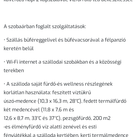
A szobaárban foglalt szolgáltatások:
• Szállás büféreggelivel és büfévacsorával a félpanzió
keretén belül
• Wi-Fi internet a szállodai szobákban és a közösségi
terekben
• A szálloda saját fürdő-és wellness részlegének
korlátlan használata: feszített víztükrű
úszó-medence (10,3 x 16,3 m, 28°C), fedett termálfürdő
két medencével (11,8 x 7,6 m és
12,6 x 8,7 m, 33°C és 37°C), pezsgőfürdő, 200 m2
-es élményfürdő víz alatti zenével és esti
fényjátékkal a szálloda kertjében, kerti termálmedence