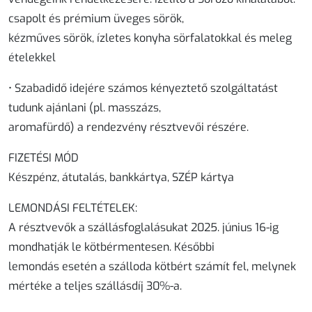
csapolt és prémium üveges sörök,
kézműves sörök, ízletes konyha sörfalatokkal és meleg
ételekkel
• Szabadidő idejére számos kényeztető szolgáltatást
tudunk ajánlani (pl. masszázs,
aromafürdő) a rendezvény résztvevői részére.
FIZETÉSI MÓD
Készpénz, átutalás, bankkártya, SZÉP kártya
LEMONDÁSI FELTÉTELEK:
A résztvevők a szállásfoglalásukat 2025. június 16-ig
mondhatják le kötbérmentesen. Későbbi
lemondás esetén a szálloda kötbért számít fel, melynek
mértéke a teljes szállásdíj 30%-a.