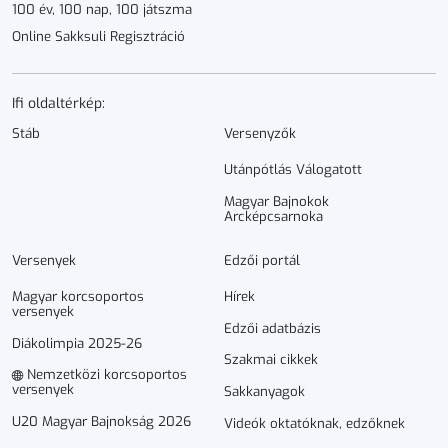
100 év, 100 nap, 100 játszma
Online Sakksuli Regisztráció
Ifi oldaltérkép:
Stáb
Versenyzők
Utánpótlás Válogatott
Magyar Bajnokok
Arcképcsarnoka
Versenyek
Edzői portál
Magyar korcsoportos
Hírek
versenyek
Edzői adatbázis
Diákolimpia 2025-26
Szakmai cikkek
Nemzetközi korcsoportos
versenyek
Sakkanyagok
U20 Magyar Bajnokság 2026
Videók oktatóknak, edzőknek