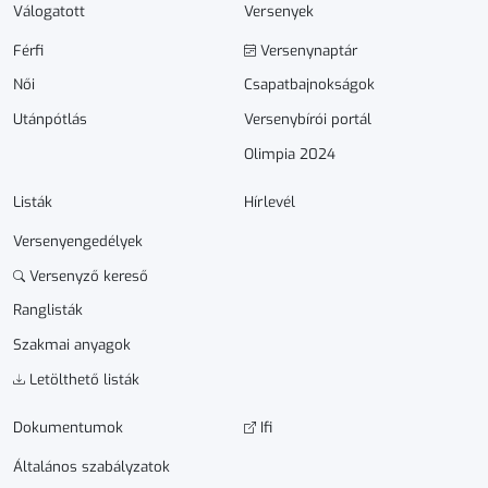
Válogatott
Versenyek
Férfi
Versenynaptár
Női
Csapatbajnokságok
Utánpótlás
Versenybírói portál
Olimpia 2024
Listák
Hírlevél
Versenyengedélyek
Versenyző kereső
Ranglisták
Szakmai anyagok
Letölthető listák
Dokumen­­tumok
Ifi
Általános szabályzatok