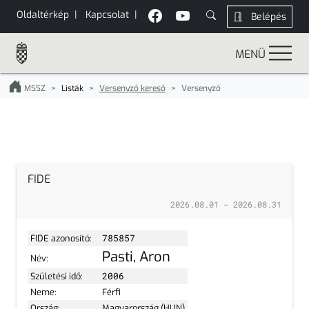
Oldaltérkép
|
Kapcsolat
|
Belépés
MENÜ
MSSZ
Listák
Versenyző kereső
Versenyző
FIDE
2026.08.01 - 2026.08.31
FIDE azonosító:
785857
Pasti, Aron
Név:
Születési idő:
2006
Neme:
Férfi
Ország:
Magyarország (HUN)