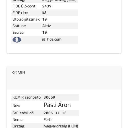
FIDE Élő-pont:
2439
FIDE cím:
IM
Utolsó játszmák:
19
Státusz:
Aktív
Szorzó:
10
fide.com
KOMIR
KOMIR azonosító:
30659
Pásti Áron
Név:
Születési idő:
2006.11.13
Neme:
Férfi
Ország:
Magyarország (HUN)