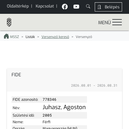
Oldaltérkép
|
Kapcsolat
|
Belépés
MENÜ
MSSZ
Listák
Versenyző kereső
Versenyző
FIDE
2026.08.01 - 2026.08.31
FIDE azonosító:
778346
Juhasz, Agoston
Név:
Születési idő:
2005
Neme:
Férfi
Ország:
Magyarország (HUN)