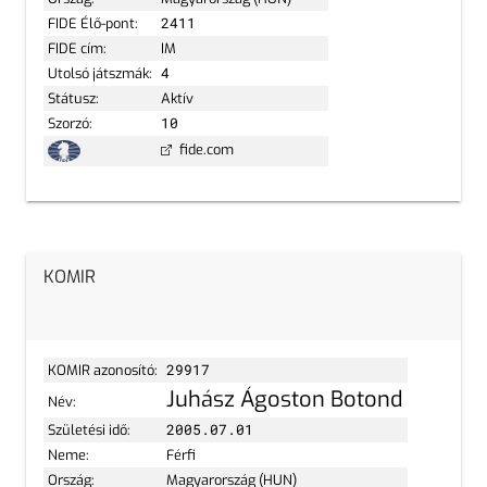
FIDE Élő-pont:
2411
FIDE cím:
IM
Utolsó játszmák:
4
Státusz:
Aktív
Szorzó:
10
fide.com
KOMIR
KOMIR azonosító:
29917
Juhász Ágoston Botond
Név:
Születési idő:
2005.07.01
Neme:
Férfi
Ország:
Magyarország (HUN)