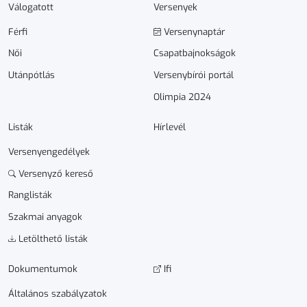
Válogatott
Versenyek
Férfi
Versenynaptár
Női
Csapatbajnokságok
Utánpótlás
Versenybírói portál
Olimpia 2024
Listák
Hírlevél
Versenyengedélyek
Versenyző kereső
Ranglisták
Szakmai anyagok
Letölthető listák
Dokumen­­tumok
Ifi
Általános szabályzatok