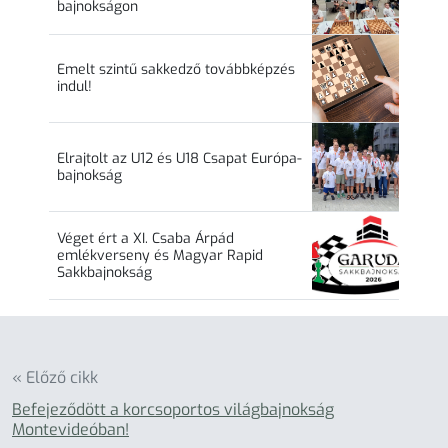
bajnokságon
Emelt szintű sakkedző továbbképzés
indul!
Elrajtolt az U12 és U18 Csapat Európa-
bajnokság
Véget ért a XI. Csaba Árpád
emlékverseny és Magyar Rapid
Sakkbajnokság
« Előző cikk
Befejeződött a korcsoportos világbajnokság
Montevideóban!