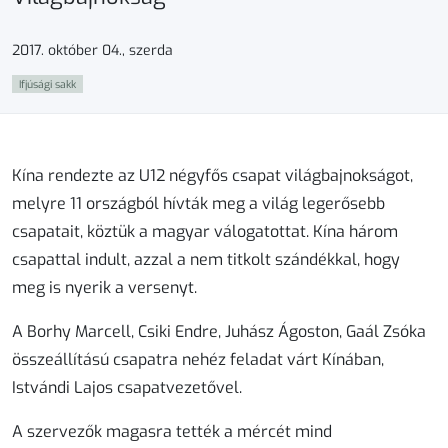
2017. október 04., szerda
Ifjúsági sakk
Kína rendezte az U12 négyfős csapat világbajnokságot,
melyre 11 országból hívták meg a világ legerősebb
csapatait, köztük a magyar válogatottat. Kína három
csapattal indult, azzal a nem titkolt szándékkal, hogy
meg is nyerik a versenyt.
A Borhy Marcell, Csiki Endre, Juhász Ágoston, Gaál Zsóka
összeállítású csapatra nehéz feladat várt Kínában,
Istvándi Lajos csapatvezetővel.
A szervezők magasra tették a mércét mind