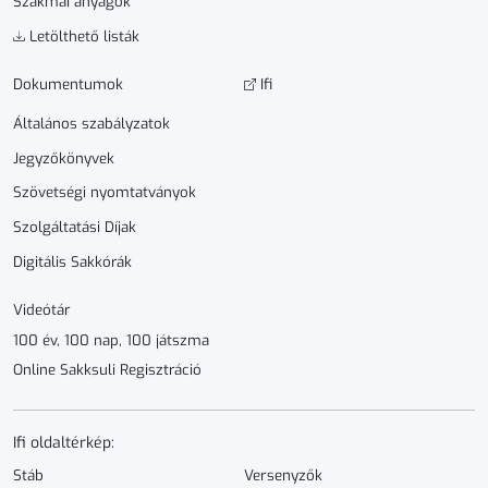
Szakmai anyagok
Letölthető listák
Dokumen­­tumok
Ifi
Általános szabályzatok
Jegyzőkönyvek
Szövetségi nyomtatványok
Szolgáltatási Díjak
Digitális Sakkórák
Videótár
100 év, 100 nap, 100 játszma
Online Sakksuli Regisztráció
Ifi oldaltérkép:
Stáb
Versenyzők