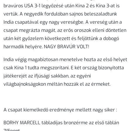
bravúros USA 3-1 legyőzésé után Kína 2 és Kína 3-at is
vertük. A negyedik fordulóban sajnos beleszaladtunk
India csapatával egy nagy vereségbe. A vereség után a
csapat megrázta magát, az erős oroszok elleni döntetlen
után két győzelem következett és feljöttünk a dobogó
harmadik helyére. NAGY BRAVÚR VOLT!
India végig magabiztosan menetelve hozta az első helyet
csak Kína 1 tudta megszorítani. E két ország bizonyította
játékerejét az ifjúsági sakkban, az egyéni
világbajnokságokon méltán hozzák el az érmeket.
A csapat kiemelkedő eredménye mellett nagy siker :
BORHY MARCELL tábladíjas bronzérme az első táblán
7/5pont.