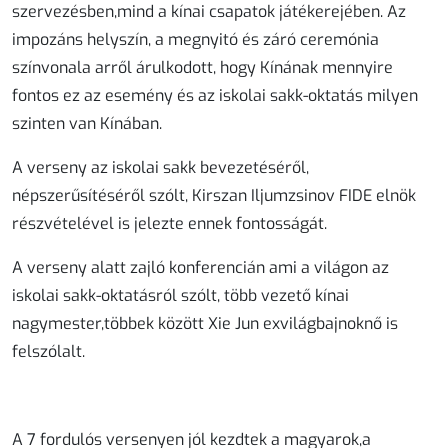
szervezésben,mind a kínai csapatok játékerejében. Az
impozáns helyszín, a megnyitó és záró ceremónia
színvonala arről árulkodott, hogy Kínának mennyire
fontos ez az esemény és az iskolai sakk-oktatás milyen
szinten van Kínában.
A verseny az iskolai sakk bevezetéséről,
népszerűsítéséről szólt, Kirszan Iljumzsinov FIDE elnök
részvételével is jelezte ennek fontosságát.
A verseny alatt zajló konferencián ami a világon az
iskolai sakk-oktatásról szólt, több vezető kínai
nagymester,többek között Xie Jun exvilágbajnoknő is
felszólalt.
A 7 fordulós versenyen jól kezdtek a magyarok,a