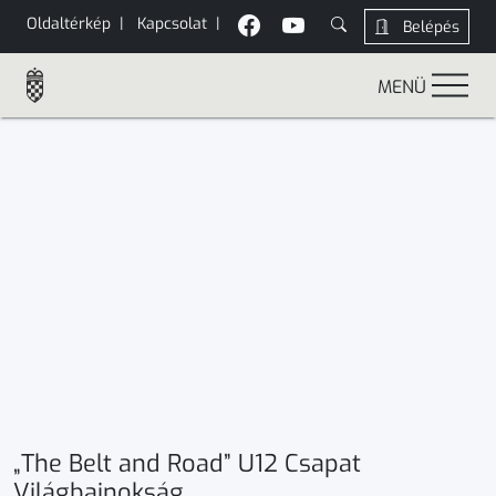
Oldaltérkép
|
Kapcsolat
|
Belépés
MENÜ
„The Belt and Road” U12 Csapat
Világbajnokság