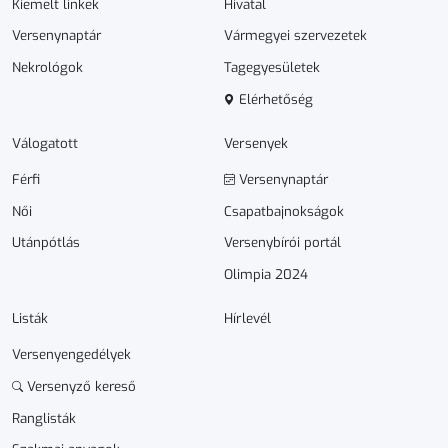
Kiemelt linkek
Hivatal
Versenynaptár
Vármegyei szervezetek
Nekrológok
Tagegyesületek
Elérhetőség
Válogatott
Versenyek
Férfi
Versenynaptár
Női
Csapatbajnokságok
Utánpótlás
Versenybírói portál
Olimpia 2024
Listák
Hírlevél
Versenyengedélyek
Versenyző kereső
Ranglisták